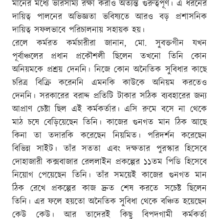
মানের মধ্যে ভারসাম্য রক্ষা করাও অত্যন্ত গুরুত্বপূর্ণ। এ ধরনের
দায়িত্ব পালনের অভিজ্ঞতা ভবিষ্যতে আরও বড় প্রশাসনিক
দায়িত্ব সফলভাবে পরিচালনায় সহায়ক হয়।
রেলে কর্মরত কর্মচারীরা জানান, মো. সুবক্তগীন যখন
পূর্বাঞ্চলের প্রধান প্রকৌশলী ছিলেন তখনো তিনি কোন
অনিয়মকে প্রশ্রয় দেননি। নিজে কোন অনৈতিক সুবিধার কাছে
চরিত্র বিক্রি করেননি এমনকি কাউকে অনিয়ম করতেও
দেননি। সরকারের বরাদ্দ প্রতিটি টাকার সঠিক ব্যবহারের জন্য
আপ্রাণ চেষ্টা ছিল এই কর্মকর্তার। এসি রুমে বসে না থেকে
মাঠ চষে বেড়িয়েছেন তিনি। কাজের গুনগত মান ঠিক আছে
কিনা তা তদারকি করেছেন নিয়মিত। পরিদর্শন করেছেন
বিভিন্ন সাইট। তাঁর সততা এবং দক্ষতার পুরস্কার হিসেবে
দোহাজারী কক্সবাজার রেললাইন প্রকল্পের ১১তম পিডি হিসেবে
নিয়োগ পেয়েছেন তিনি। তাঁর সময়েই কাজের গুনগত মান
ঠিক রেখে প্রকল্পের কাজ দ্রুত শেষ করতে সচেষ্ট ছিলেন
তিনি। এর ফলে হয়তো অনৈতিক সুবিধা থেকে বঞ্চিত হয়েছেন
কেউ কেউ। আর তাদেরই কিছু বিপদগামী কর্মকর্তা