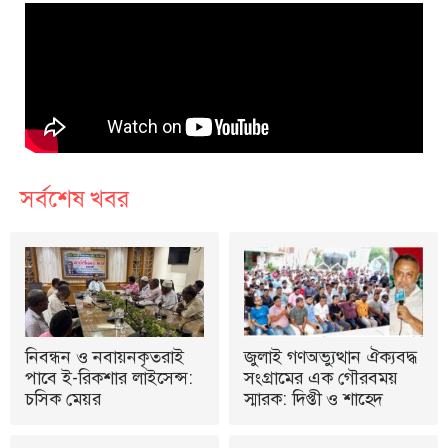
সর্বশেষ খবর
নিবন্ধন ও নবায়নকৃতরাই
জুলাই গণঅভ্যুত্থান ঐক্যবদ্ধ
পাবে ই-রিকশার লাইসেন্স:
সংগ্রামের এক গৌরবময়
চসিক মেয়র
স্মারক: দিপ্তী ও শাহেদ