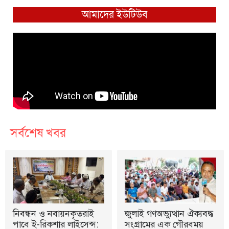
আমাদের ইউটিউব
সর্বশেষ খবর
নিবন্ধন ও নবায়নকৃতরাই
জুলাই গণঅভ্যুত্থান ঐক্যবদ্ধ
পাবে ই-রিকশার লাইসেন্স:
সংগ্রামের এক গৌরবময়