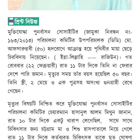
মুক্তিযোদ্ধা পুনর্বাসন সোসাইটির (জামুকা নিবন্ধন নং-
১৬৩/২০১৩) পরিচালনা কমিটির উপপরিচালক (ডিডি) মো.
আফসারুন্নবী (৫০) হৃদরোগে আক্রান্ত হয়ে পৃথিবীর মায়া ছেড়ে
চিরবিদায় নিয়েছেন। ( ইন্না-লিল্লাহি —— রাজিউন)। গত
রোববার (২২ ফেব্রুয়ারী) রাত ১১ টার দিকে তিনি না ফেরার
দেশে পারি জমান। মৃত্যুর সময় তাঁর বয়স হয়েছিল ৫০ বছর।
তিনি স্ত্রী, ২ মেয়ে ও এক পুত্রসহ অসংখ্য গুনগ্রাহী রেখে
গেছেন।
মৃত্যুর বিষয়টি নিশ্চিত করে মুক্তিযোদ্ধা পুনর্বাসন সোসাইটির
পরিচালনা কমিটির চেয়ারম্যান হাসানুল আলম মিথুন জানান,
রাত ১০ টার দিকে একটু খারাপ লেগেছিল, সাথে সাথে
চিকিৎসার জন্য চট্টগ্রাম মা ও শিশু হাসপাতালে নিয়ে গেলে
রাত ১১ টার দিকে কর্তব্যরত চিকিৎসক তাকে মৃত ঘোষণা