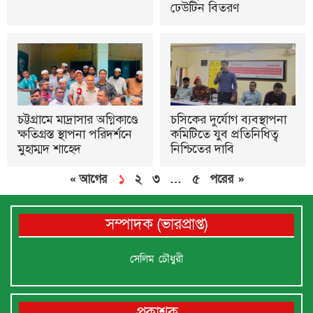
ঢেউটিন বিতরণ
চট্টগ্রামে মাদ্রাসার অগ্নিকাণ্ডে
চসিকের দুর্যোগ ব্যবস্থাপনা
ক্ষতিগ্রস্ত স্থাপনা পরিদর্শনে
কমিটিতে যুব প্রতিনিধিত্ব
মুহাম্মদ শাহেদ
নিশ্চিতের দাবি
« আগের
১
২
৩
…
৫
পরের »
সম্পাদক (ভারপ্রাপ্ত)
সেলিম চৌধুরী
প্রকাশক