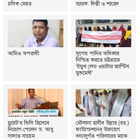
চসিক মেয়র
স্মারক: দিপ্তী ও শাহেদ
আমিও অপরাধী
সুপেয় পানির অধিকার
নিশ্চিত করতে চট্টগ্রামে
‘ইয়ুথ লেড ওয়াটার জাস্টিস
মুভমেন্ট’
চুয়েট’র ভিসি হিসেবে
মৌলানা হাবীব উল্লাহ (রহ.)
নিয়োগ পেলেন ড. আবু
ফাউন্ডেশনের উদ্যোগে
সাদাত সায়েম
বন্যাদুর্গত পরিবারের মাঝে