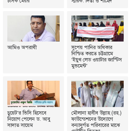
চসিক মেয়র
স্মারক: দিপ্তী ও শাহেদ
আমিও অপরাধী
সুপেয় পানির অধিকার
নিশ্চিত করতে চট্টগ্রামে
‘ইয়ুথ লেড ওয়াটার জাস্টিস
মুভমেন্ট’
চুয়েট’র ভিসি হিসেবে
মৌলানা হাবীব উল্লাহ (রহ.)
নিয়োগ পেলেন ড. আবু
ফাউন্ডেশনের উদ্যোগে
সাদাত সায়েম
বন্যাদুর্গত পরিবারের মাঝে