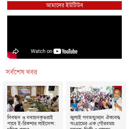
আমাদের ইউটিউব
সর্বশেষ খবর
নিবন্ধন ও নবায়নকৃতরাই
জুলাই গণঅভ্যুত্থান ঐক্যবদ্ধ
পাবে ই-রিকশার লাইসেন্স:
সংগ্রামের এক গৌরবময়