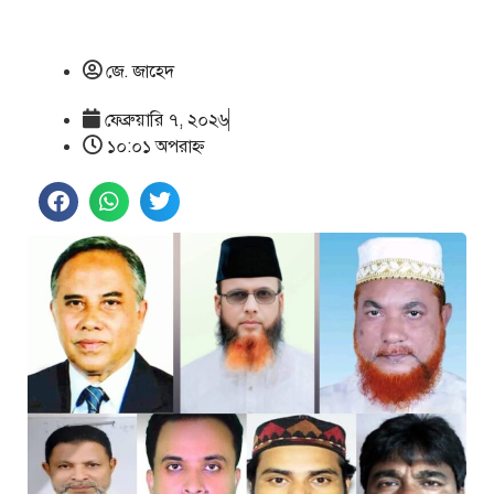
জে. জাহেদ
ফেব্রুয়ারি ৭, ২০২৬
১০:০১ অপরাহ্ণ