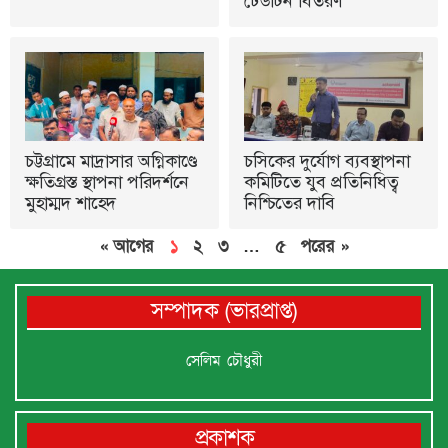
ঢেউটিন বিতরণ
চট্টগ্রামে মাদ্রাসার অগ্নিকাণ্ডে
চসিকের দুর্যোগ ব্যবস্থাপনা
ক্ষতিগ্রস্ত স্থাপনা পরিদর্শনে
কমিটিতে যুব প্রতিনিধিত্ব
মুহাম্মদ শাহেদ
নিশ্চিতের দাবি
« আগের
১
২
৩
…
৫
পরের »
সম্পাদক (ভারপ্রাপ্ত)
সেলিম চৌধুরী
প্রকাশক