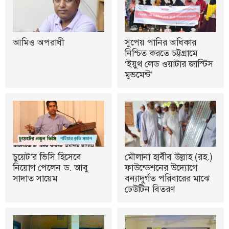
আমিও অপরাধী
সুপেয় পানির অধিকার
নিশ্চিত করতে চট্টগ্রামে
‘ইয়ুথ লেড ওয়াটার জাস্টিস
মুভমেন্ট’
চুয়েট’র ভিসি হিসেবে
মৌলানা হাবীব উল্লাহ (রহ.)
নিয়োগ পেলেন ড. আবু
ফাউন্ডেশনের উদ্যোগে
সাদাত সায়েম
বন্যাদুর্গত পরিবারের মাঝে
ঢেউটিন বিতরণ