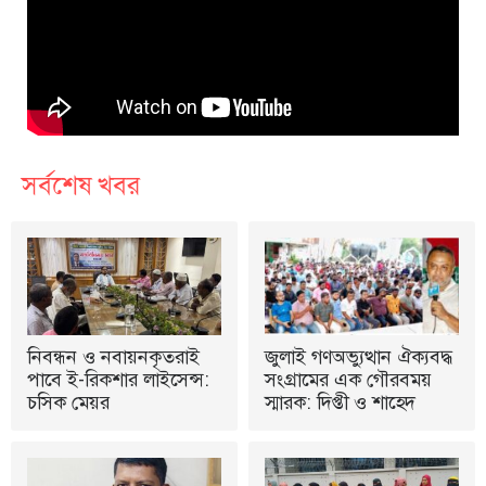
সর্বশেষ খবর
নিবন্ধন ও নবায়নকৃতরাই
জুলাই গণঅভ্যুত্থান ঐক্যবদ্ধ
পাবে ই-রিকশার লাইসেন্স:
সংগ্রামের এক গৌরবময়
চসিক মেয়র
স্মারক: দিপ্তী ও শাহেদ