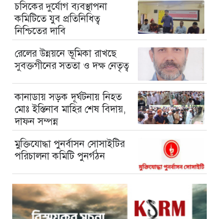
চসিকের দুর্যোগ ব্যবস্থাপনা
কমিটিতে যুব প্রতিনিধিত্ব
নিশ্চিতের দাবি
রেলের উন্নয়নে ভূমিকা রাখছে
সুবক্তগীনের সততা ও দক্ষ নেতৃত্ব
কানাডায় সড়ক দূর্ঘটনায় নিহত
মোঃ ইস্তিনাব মাহির শেষ বিদায়,
দাফন সম্পন্ন
মুক্তিযোদ্ধা পুনর্বাসন সোসাইটির
পরিচালনা কমিটি পুনর্গঠন