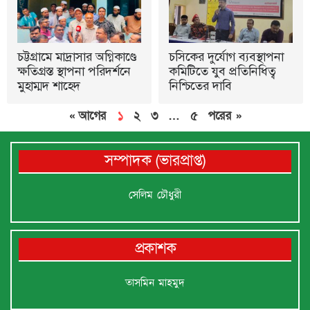
চট্টগ্রামে মাদ্রাসার অগ্নিকাণ্ডে
চসিকের দুর্যোগ ব্যবস্থাপনা
ক্ষতিগ্রস্ত স্থাপনা পরিদর্শনে
কমিটিতে যুব প্রতিনিধিত্ব
মুহাম্মদ শাহেদ
নিশ্চিতের দাবি
« আগের
১
২
৩
…
৫
পরের »
সম্পাদক (ভারপ্রাপ্ত)
সেলিম চৌধুরী
প্রকাশক
তাসমিন মাহমুদ