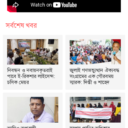
সর্বশেষ খবর
নিবন্ধন ও নবায়নকৃতরাই
জুলাই গণঅভ্যুত্থান ঐক্যবদ্ধ
পাবে ই-রিকশার লাইসেন্স:
সংগ্রামের এক গৌরবময়
চসিক মেয়র
স্মারক: দিপ্তী ও শাহেদ