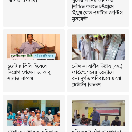
আমিও অপরাধী
সুপেয় পানির অধিকার
নিশ্চিত করতে চট্টগ্রামে
‘ইয়ুথ লেড ওয়াটার জাস্টিস
মুভমেন্ট’
চুয়েট’র ভিসি হিসেবে
মৌলানা হাবীব উল্লাহ (রহ.)
নিয়োগ পেলেন ড. আবু
ফাউন্ডেশনের উদ্যোগে
সাদাত সায়েম
বন্যাদুর্গত পরিবারের মাঝে
ঢেউটিন বিতরণ
চট্টগ্রামে মাদ্রাসার অগ্নিকাণ্ডে
চসিকের দুর্যোগ ব্যবস্থাপনা