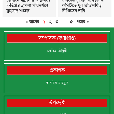
ক্ষতিগ্রস্ত স্থাপনা পরিদর্শনে
কমিটিতে যুব প্রতিনিধিত্ব
মুহাম্মদ শাহেদ
নিশ্চিতের দাবি
« আগের
১
২
৩
…
৫
পরের »
সম্পাদক (ভারপ্রাপ্ত)
সেলিম চৌধুরী
প্রকাশক
তাসমিন মাহমুদ
উপদেষ্টা