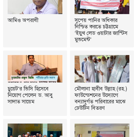
আমিও অপরাধী
সুপেয় পানির অধিকার
নিশ্চিত করতে চট্টগ্রামে
‘ইয়ুথ লেড ওয়াটার জাস্টিস
মুভমেন্ট’
চুয়েট’র ভিসি হিসেবে
মৌলানা হাবীব উল্লাহ (রহ.)
নিয়োগ পেলেন ড. আবু
ফাউন্ডেশনের উদ্যোগে
সাদাত সায়েম
বন্যাদুর্গত পরিবারের মাঝে
ঢেউটিন বিতরণ