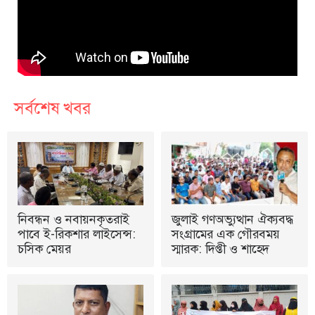
সর্বশেষ খবর
নিবন্ধন ও নবায়নকৃতরাই
জুলাই গণঅভ্যুত্থান ঐক্যবদ্ধ
পাবে ই-রিকশার লাইসেন্স:
সংগ্রামের এক গৌরবময়
চসিক মেয়র
স্মারক: দিপ্তী ও শাহেদ