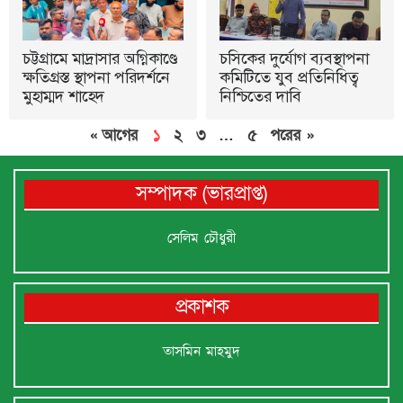
চট্টগ্রামে মাদ্রাসার অগ্নিকাণ্ডে
চসিকের দুর্যোগ ব্যবস্থাপনা
ক্ষতিগ্রস্ত স্থাপনা পরিদর্শনে
কমিটিতে যুব প্রতিনিধিত্ব
মুহাম্মদ শাহেদ
নিশ্চিতের দাবি
« আগের
১
২
৩
…
৫
পরের »
সম্পাদক (ভারপ্রাপ্ত)
সেলিম চৌধুরী
প্রকাশক
তাসমিন মাহমুদ