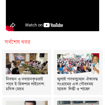
সর্বশেষ খবর
নিবন্ধন ও নবায়নকৃতরাই
জুলাই গণঅভ্যুত্থান ঐক্যবদ্ধ
পাবে ই-রিকশার লাইসেন্স:
সংগ্রামের এক গৌরবময়
চসিক মেয়র
স্মারক: দিপ্তী ও শাহেদ