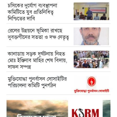
চসিকের দুর্যোগ ব্যবস্থাপনা
কমিটিতে যুব প্রতিনিধিত্ব
নিশ্চিতের দাবি
রেলের উন্নয়নে ভূমিকা রাখছে
সুবক্তগীনের সততা ও দক্ষ নেতৃত্ব
কানাডায় সড়ক দূর্ঘটনায় নিহত
মোঃ ইস্তিনাব মাহির শেষ বিদায়,
দাফন সম্পন্ন
মুক্তিযোদ্ধা পুনর্বাসন সোসাইটির
পরিচালনা কমিটি পুনর্গঠন