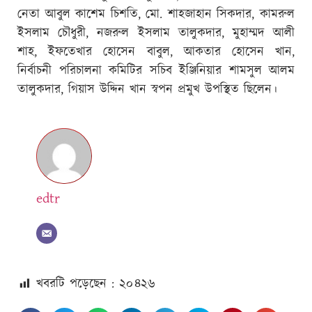
নেতা আবুল কাশেম চিশতি, মো. শাহজাহান সিকদার, কামরুল
ইসলাম চৌধুরী, নজরুল ইসলাম তালুকদার, মুহাম্মদ আলী
শাহ, ইফতেখার হোসেন বাবুল, আকতার হোসেন খান,
নির্বাচনী পরিচালনা কমিটির সচিব ইঞ্জিনিয়ার শামসুল আলম
তালুকদার, গিয়াস উদ্দিন খান স্বপন প্রমুখ উপস্থিত ছিলেন।
edtr
খবরটি পড়েছেন : ২০
৪২৬