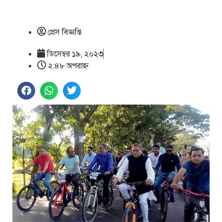
প্রেস বিজ্ঞপ্তি
ডিসেম্বর ১৯, ২০২৩
২:৪৮ অপরাহ্ণ