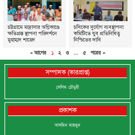
চট্টগ্রামে মাদ্রাসার অগ্নিকাণ্ডে
চসিকের দুর্যোগ ব্যবস্থাপনা
ক্ষতিগ্রস্ত স্থাপনা পরিদর্শনে
কমিটিতে যুব প্রতিনিধিত্ব
মুহাম্মদ শাহেদ
নিশ্চিতের দাবি
« আগের
১
২
৩
…
৫
পরের »
সম্পাদক (ভারপ্রাপ্ত)
সেলিম চৌধুরী
প্রকাশক
তাসমিন মাহমুদ