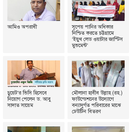
আমিও অপরাধী
সুপেয় পানির অধিকার
নিশ্চিত করতে চট্টগ্রামে
‘ইয়ুথ লেড ওয়াটার জাস্টিস
মুভমেন্ট’
চুয়েট’র ভিসি হিসেবে
মৌলানা হাবীব উল্লাহ (রহ.)
নিয়োগ পেলেন ড. আবু
ফাউন্ডেশনের উদ্যোগে
সাদাত সায়েম
বন্যাদুর্গত পরিবারের মাঝে
ঢেউটিন বিতরণ