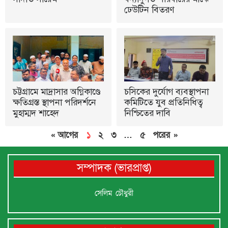
ঢেউটিন বিতরণ
চট্টগ্রামে মাদ্রাসার অগ্নিকাণ্ডে
চসিকের দুর্যোগ ব্যবস্থাপনা
ক্ষতিগ্রস্ত স্থাপনা পরিদর্শনে
কমিটিতে যুব প্রতিনিধিত্ব
মুহাম্মদ শাহেদ
নিশ্চিতের দাবি
« আগের
১
২
৩
…
৫
পরের »
সম্পাদক (ভারপ্রাপ্ত)
সেলিম চৌধুরী