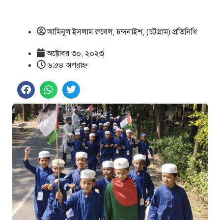
আমিনুল ইসলাম রুবেল, চন্দনাইশ, (চট্টগ্রাম) প্রতিনিধি
অক্টোবর ৩০, ২০২৩
৬:৫৪ অপরাহ্ণ