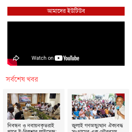
আমাদের ইউটিউব
সর্বশেষ খবর
নিবন্ধন ও নবায়নকৃতরাই
জুলাই গণঅভ্যুত্থান ঐক্যবদ্ধ
পাবে ই-রিকশার লাইসেন্স:
সংগ্রামের এক গৌরবময়