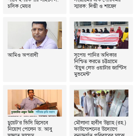
চসিক মেয়র
স্মারক: দিপ্তী ও শাহেদ
আমিও অপরাধী
সুপেয় পানির অধিকার
নিশ্চিত করতে চট্টগ্রামে
‘ইয়ুথ লেড ওয়াটার জাস্টিস
মুভমেন্ট’
চুয়েট’র ভিসি হিসেবে
মৌলানা হাবীব উল্লাহ (রহ.)
নিয়োগ পেলেন ড. আবু
ফাউন্ডেশনের উদ্যোগে
সাদাত সায়েম
বন্যাদুর্গত পরিবারের মাঝে