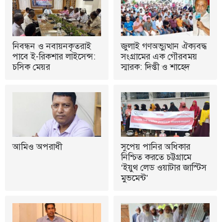
নিবন্ধন ও নবায়নকৃতরাই
জুলাই গণঅভ্যুত্থান ঐক্যবদ্ধ
পাবে ই-রিকশার লাইসেন্স:
সংগ্রামের এক গৌরবময়
চসিক মেয়র
স্মারক: দিপ্তী ও শাহেদ
আমিও অপরাধী
সুপেয় পানির অধিকার
নিশ্চিত করতে চট্টগ্রামে
‘ইয়ুথ লেড ওয়াটার জাস্টিস
মুভমেন্ট’