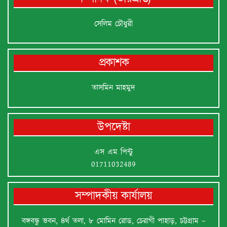
সেলিম চৌধুরী
প্রকাশক
তাসমিন মাহমুদ
উপদেষ্টা
এস এম পিন্টু
01711032489
সম্পাদকীয় কার্যালয়
বঙ্গবন্ধু ভবন, ৪র্থ তলা, ৮ মোমিন রোড, চেরাগী পাহাড়, চট্টগ্রাম –