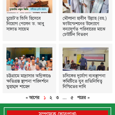
চুয়েট’র ভিসি হিসেবে
মৌলানা হাবীব উল্লাহ (রহ.)
নিয়োগ পেলেন ড. আবু
ফাউন্ডেশনের উদ্যোগে
সাদাত সায়েম
বন্যাদুর্গত পরিবারের মাঝে
ঢেউটিন বিতরণ
চট্টগ্রামে মাদ্রাসার অগ্নিকাণ্ডে
চসিকের দুর্যোগ ব্যবস্থাপনা
ক্ষতিগ্রস্ত স্থাপনা পরিদর্শনে
কমিটিতে যুব প্রতিনিধিত্ব
মুহাম্মদ শাহেদ
নিশ্চিতের দাবি
« আগের
১
২
৩
…
৫
পরের »
সম্পাদক (ভারপ্রাপ্ত)