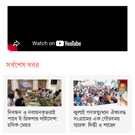
সর্বশেষ খবর
নিবন্ধন ও নবায়নকৃতরাই
জুলাই গণঅভ্যুত্থান ঐক্যবদ্ধ
পাবে ই-রিকশার লাইসেন্স:
সংগ্রামের এক গৌরবময়
চসিক মেয়র
স্মারক: দিপ্তী ও শাহেদ