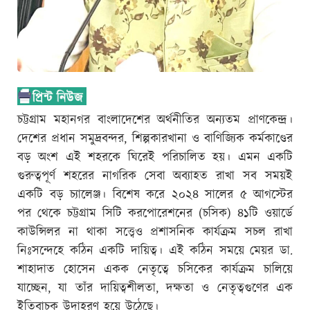
চট্টগ্রাম মহানগর বাংলাদেশের অর্থনীতির অন্যতম প্রাণকেন্দ্র।
দেশের প্রধান সমুদ্রবন্দর, শিল্পকারখানা ও বাণিজ্যিক কর্মকাণ্ডের
বড় অংশ এই শহরকে ঘিরেই পরিচালিত হয়। এমন একটি
গুরুত্বপূর্ণ শহরের নাগরিক সেবা অব্যাহত রাখা সব সময়ই
একটি বড় চ্যালেঞ্জ। বিশেষ করে ২০২৪ সালের ৫ আগস্টের
পর থেকে চট্টগ্রাম সিটি করপোরেশনের (চসিক) ৪১টি ওয়ার্ডে
কাউন্সিলর না থাকা সত্ত্বেও প্রশাসনিক কার্যক্রম সচল রাখা
নিঃসন্দেহে কঠিন একটি দায়িত্ব। এই কঠিন সময়ে মেয়র ডা.
শাহাদাত হোসেন একক নেতৃত্বে চসিকের কার্যক্রম চালিয়ে
যাচ্ছেন, যা তাঁর দায়িত্বশীলতা, দক্ষতা ও নেতৃত্বগুণের এক
ইতিবাচক উদাহরণ হয়ে উঠেছে।