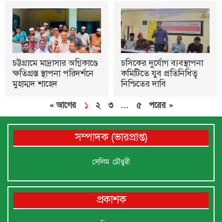
চট্টগ্রামে মাদ্রাসার অগ্নিকাণ্ডে
চসিকের দুর্যোগ ব্যবস্থাপনা
ক্ষতিগ্রস্ত স্থাপনা পরিদর্শনে
কমিটিতে যুব প্রতিনিধিত্ব
মুহাম্মদ শাহেদ
নিশ্চিতের দাবি
« আগের
১
২
৩
…
৫
পরের »
সম্পাদক (ভারপ্রাপ্ত)
সেলিম চৌধুরী
প্রকাশক