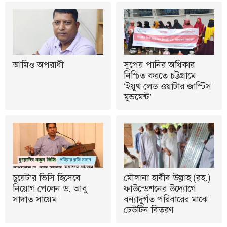
আমিও অপরাধী
সুপেয় পানির অধিকার
নিশ্চিত করতে চট্টগ্রামে
‘ইয়ুথ লেড ওয়াটার জাস্টিস
মুভমেন্ট’
চুয়েট’র ভিসি হিসেবে
মৌলানা হাবীব উল্লাহ (রহ.)
নিয়োগ পেলেন ড. আবু
ফাউন্ডেশনের উদ্যোগে
সাদাত সায়েম
বন্যাদুর্গত পরিবারের মাঝে
ঢেউটিন বিতরণ