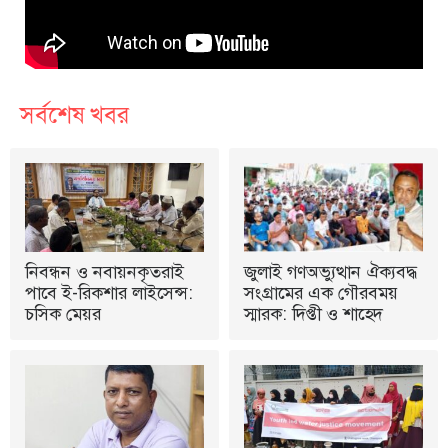
সর্বশেষ খবর
নিবন্ধন ও নবায়নকৃতরাই
জুলাই গণঅভ্যুত্থান ঐক্যবদ্ধ
পাবে ই-রিকশার লাইসেন্স:
সংগ্রামের এক গৌরবময়
চসিক মেয়র
স্মারক: দিপ্তী ও শাহেদ