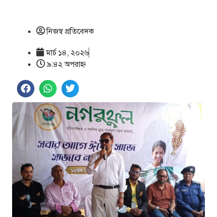
নিজস্ব প্রতিবেদক
মার্চ ১৪, ২০২৬
৯:৪২ অপরাহ্ণ