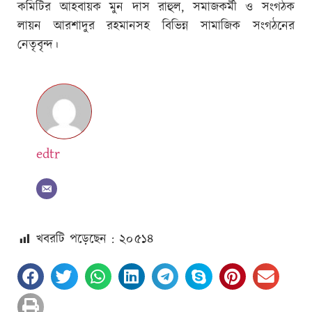
কমিটির আহবায়ক মুন দাস রাহুল, সমাজকর্মী ও সংগঠক
লায়ন আরশাদুর রহমানসহ বিভিন্ন সামাজিক সংগঠনের
নেতৃবৃন্দ।
edtr
খবরটি পড়েছেন : ২০
৫১৪