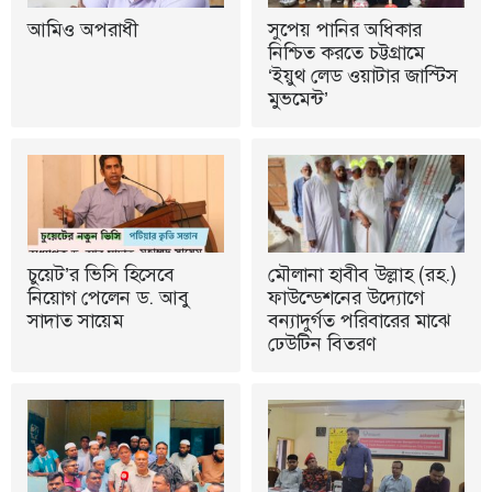
আমিও অপরাধী
সুপেয় পানির অধিকার
নিশ্চিত করতে চট্টগ্রামে
‘ইয়ুথ লেড ওয়াটার জাস্টিস
মুভমেন্ট’
চুয়েট’র ভিসি হিসেবে
মৌলানা হাবীব উল্লাহ (রহ.)
নিয়োগ পেলেন ড. আবু
ফাউন্ডেশনের উদ্যোগে
সাদাত সায়েম
বন্যাদুর্গত পরিবারের মাঝে
ঢেউটিন বিতরণ