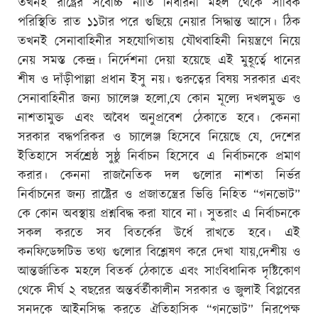
তখনই রাষ্ট্রের সর্বোচ্চ নীতি নির্ধারনী মহল থেকে সার্বিক
পরিস্থিতি রাত ১১টার পরে গুছিয়ে নেয়ার সিদ্ধান্ত আসে। ঠিক
তখনই সেনাবাহিনীর সহযোগিতায় যৌথবাহিনী নিয়ন্ত্রণে নিয়ে
নেয় সমস্ত কেন্দ্র। নির্দেশনা দেয়া হয়েছে এই মুহূর্ত্বে ধানের
শীষ ও দাঁড়ীপাল্লা প্রধান ইসু নয়। গুরুত্বের বিষয় সরকার এবং
সেনাবাহিনীর জন্য চ্যালেঞ্জ হলো,যে কোন মূল্যে দখলমুক্ত ও
নাশতামুক্ত এবং অবৈধ অনুপ্রবেশ ঠেকাতে হবে। কেননা
সরকার বদ্ধপরিকর ও চ্যালেঞ্জ হিসেবে নিয়েছে যে, দেশের
ইতিহাসে সর্বশ্রেষ্ঠ সুষ্ঠু নির্বাচন হিসেবে এ নির্বাচনকে প্রমাণ
করার। কেননা রাজনৈতিক দল গুলোর নাশতা নির্ভর
নির্বাচনের জন্য রাষ্ট্রের ও প্রজাতন্ত্রের ভিত্তি নিহিত “গনভোট”
কে কোন অবস্থায় প্রশ্নবিদ্ধ করা যাবে না। সুতরাং এ নির্বাচনকে
সকল করতে সব বিতর্কের উর্ধে রাখতে হবে। এই
কনফিডেন্সটিভ তথ্য গুলোর বিশ্লেষণ করে দেখা যায়,দেশীয় ও
আন্তর্জাতিক মহলে বিতর্ক ঠেকাতে এবং সাংবিধানিক দৃষ্টিকোণ
থেকে দীর্ঘ ২ বছরের অন্তর্বর্তীকালীন সরকার ও জুলাই বিপ্লবের
সনদকে আইনসিদ্ধ করতে ঐতিহাসিক “গনভোট” নিরপেক্ষ