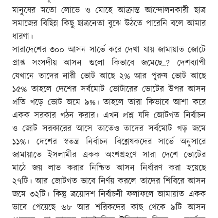
মানুষের মতো লোভে ও মোহে আক্রান্ত আন্দোলনকারী ছাত্র
সমাজের বিছিন্ন কিছু ছাত্রনেতা বুঝে উঠতে পারেনি বলে আমার
ধারণা।
সারাদেশের ৩০০ আসন সার্ভে করে দেখা যায় জামায়াত জোটে
প্রাপ্ত সংসদীয় আসন গুলো কিভাবে জমেছে..? দেশব্যাপী
যেখানে তাদের নারী ভোট আছে ২% আর পুরুষ ভোট আছে
১৫% তাহলে দেশের সর্বমোট ভোটারের ভোটের উপর আসন
প্রতি গড়ে ভোট জমে ৯%। তাহলে তারা কিভাবে আশা করে
একক সরকার গঠন করার। এখন প্রশ্ন যদি জোটগত নির্বাচন
ও জোট সরকারের আসে তাতেও তাদের সর্বমোট গড় জমে
১১%। দেশের স্বতন্ত্র নির্বাচন বিশ্লেষকদের সার্ভে অনুসারে
জামায়াতে ইসলামীর একক অংশগ্রহণে সারা দেশে ভোটের
মাঠে জয় লাভ করার নিশ্চিত আসন নির্ধারণ করা হয়েছে
২৭টি। আর জোটগত ভাবে নির্ণয় করলে তাদের শিবিরে আসন
জমে ৩২টি। কিন্তু ত্রয়োদশ নির্বাচনী ফলাফলে জামায়াত একক
ভাবে পেয়েছে ৬৮ আর শরিকদের কাছ থেকে ৯টি আসন