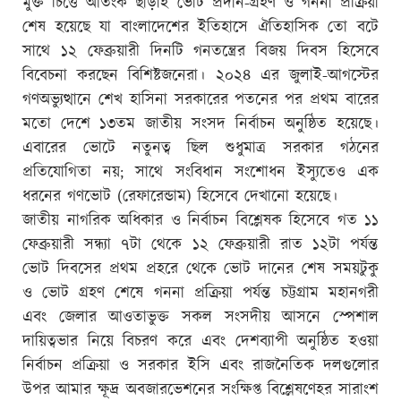
মুক্ত চিত্তে আতংক ছাড়াই ভোট প্রদান-গ্রহণ ও গননা প্রক্রিয়া
শেষ হয়েছে যা বাংলাদেশের ইতিহাসে ঐতিহাসিক তো বটে
সাথে ১২ ফেব্রুয়ারী দিনটি গনতন্ত্রের বিজয় দিবস হিসেবে
বিবেচনা করছেন বিশিষ্টজনেরা। ২০২৪ এর জুলাই-আগস্টের
গণঅভ্যুত্থানে শেখ হাসিনা সরকারের পতনের পর প্রথম বারের
মতো দেশে ১৩তম জাতীয় সংসদ নির্বাচন অনুষ্ঠিত হয়েছে।
এবারের ভোটে নতুনত্ব ছিল শুধুমাত্র সরকার গঠনের
প্রতিযোগিতা নয়; সাথে সংবিধান সংশোধন ইস্যুতেও এক
ধরনের গণভোট (রেফারেন্ডাম) হিসেবে দেখানো হয়েছে।
জাতীয় নাগরিক অধিকার ও নির্বাচন বিশ্লেষক হিসেবে গত ১১
ফেব্রুয়ারী সন্ধ্যা ৭টা থেকে ১২ ফেব্রুয়ারী রাত ১২টা পর্যন্ত
ভোট দিবসের প্রথম প্রহরে থেকে ভোট দানের শেষ সময়টুকু
ও ভোট গ্রহণ শেষে গননা প্রক্রিয়া পর্যন্ত চট্টগ্রাম মহানগরী
এবং জেলার আওতাভুক্ত সকল সংসদীয় আসনে স্পেশাল
দায়িত্বভার নিয়ে বিচরণ করে এবং দেশব্যাপী অনুষ্ঠিত হওয়া
নির্বাচন প্রক্রিয়া ও সরকার ইসি এবং রাজনৈতিক দলগুলোর
উপর আমার ক্ষূদ্র অবজারভেশনের সংক্ষিপ্ত বিশ্লেষণেহর সারাংশ