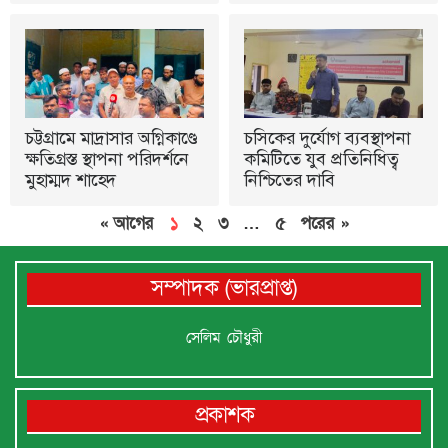
চট্টগ্রামে মাদ্রাসার অগ্নিকাণ্ডে
চসিকের দুর্যোগ ব্যবস্থাপনা
ক্ষতিগ্রস্ত স্থাপনা পরিদর্শনে
কমিটিতে যুব প্রতিনিধিত্ব
মুহাম্মদ শাহেদ
নিশ্চিতের দাবি
« আগের
১
২
৩
…
৫
পরের »
সম্পাদক (ভারপ্রাপ্ত)
সেলিম চৌধুরী
প্রকাশক