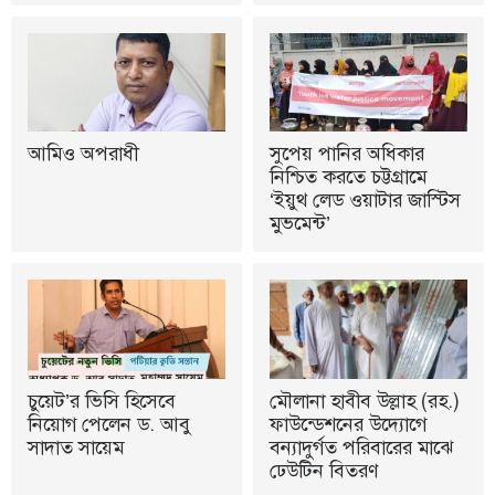
আমিও অপরাধী
সুপেয় পানির অধিকার
নিশ্চিত করতে চট্টগ্রামে
‘ইয়ুথ লেড ওয়াটার জাস্টিস
মুভমেন্ট’
চুয়েট’র ভিসি হিসেবে
মৌলানা হাবীব উল্লাহ (রহ.)
নিয়োগ পেলেন ড. আবু
ফাউন্ডেশনের উদ্যোগে
সাদাত সায়েম
বন্যাদুর্গত পরিবারের মাঝে
ঢেউটিন বিতরণ