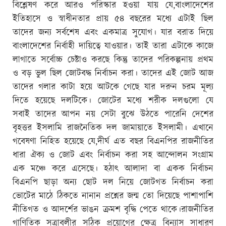
বিশ্লেষণ করে আরও পরিস্কার হওয়া যায় যে,বাংলাদেশের
ইতিহাসে ও স্বাধীনতার প্রায় ৫৪ বছরের মধ্যে এটাই ছিল
তাদের জন্য সর্বশেষ এবং একমাত্র সুযোগ। যার বরাত দিয়ে
বাংলাদেশের নির্বাহী দায়িত্বে যাওয়ার। তাই তারা এটাকে কাজে
লাগাতে সর্বোচ্চ চেষ্টাও করছে কিন্তু তাদের পরিকল্পনায় প্রথম
ও বড় ভুল ছিল জোটবদ্ধ নির্বাচন করা। তাদের এই জোট আজ
তাদের গলার কাটা হয়ে আটকে গেছে যার দরুন চরম মূল্য
দিতে হয়েছে দলটিকে। জোটের মধ্যে শরীক দলগুলো যে
সবাই তাদের আপন নয় সেটা বুঝে উঠতে পারেনি দেশের
বৃহত্তর ইসলামি রাজনৈতিক দল জামায়াতে ইসলামী। এখানে
গবেষণা নিহিত হয়েছে যে,দীর্ঘ এত বছর বিএনপির রাজনীতির
ধারা ঐক্য ও জোট এবং নির্বাচন করা সহ আন্দোলন সংগ্রাম
এক মঞ্চে করে এসেছে। হঠাৎ আলাদা বা একক নির্বাচন
বিএনপি ছাড়া অন্য ছোট দল নিয়ে জোটগত নির্বাচন করা
ভোটের মাঠে ঠিকতে নানান প্রশ্নের জন্ম তো দিয়েছে পাশাপাশি
নীতিগত ও আদর্শের ভাঙন ক্রমশ বৃদ্ধি পেতে থাকে।রাজনীতির
গাণিতিক সূত্রাবলীর সঠিক প্রয়োগের ক্ষেত্র বিন্যাস সাধারণ