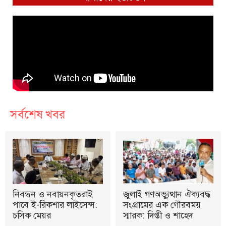
সর্বশেষ খবর
নিবন্ধন ও নবায়নকৃতরাই
জুলাই গণঅভ্যুত্থান ঐক্যবদ্ধ
পাবে ই-রিকশার লাইসেন্স:
সংগ্রামের এক গৌরবময়
চসিক মেয়র
স্মারক: দিপ্তী ও শাহেদ