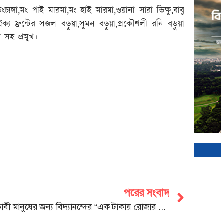
্যঙ্গা,মং পাই মারমা,মং হাই মারমা,ওয়ানা সারা ভিক্ষু,বাবু
 ঐক্য ফ্রন্টের সজল বড়ুয়া,সুমন বড়ুয়া,প্রকৌশলী রনি বড়ুয়া
 সহ প্রমুখ।
পরের সংবাদ
অভাবী মানুষের জন্য বিদ্যানন্দের “এক টাকায় রোজার বাজার”