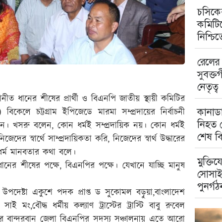
চসিকের
কমিটিত
নিশ্চি
রেলের 
সুবক্ত
নেতৃত্ব
ত ধানের শীষের প্রার্থী ও বিএনপি জাতীয় স্থায়ী কমিটির
কানাডা
বিকেলে চট্টগ্রাম ইপিজেডে মারমা সম্প্রদায়ের নির্বাচনী
নিহত ম
। খসরু বলেন, কোন ধর্মই সম্প্রদায়িক নয়। কোন ধর্মই
শেষ বি
দের স্বার্থে সাম্প্রদায়িকতা করি, নিজেদের স্বার্থ উদ্ধারের
েক ধর্ম মানবতার কথা বলে।
মুক্তিয
ানের শীষের পক্ষে, বিএনপির পক্ষে। যেখানে যাচ্ছি মানুষ
সোসাই
পুনর্গঠ
পদেষ্টা একুশে পদক প্রাপ্ত ড সুকোমল বড়ুয়া,বাংলাদেশ
াই মং,বৌদ্ধ ধর্মীয় কল্যাণ ট্রাস্টের ট্রাস্টি বাবু রুবেল
মার বান্দরবান জেলা বিএনপির সদস্য সঞ্চালনায় এতে আরো