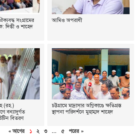
ঐক্যবদ্ধ সংগ্রামের
আমিও অপরাধী
 দিপ্তী ও শাহেদ
হ (রহ.)
চট্টগ্রামে মাদ্রাসার অগ্নিকাণ্ডে ক্ষতিগ্রস্ত
ে বন্যাদুর্গত
স্থাপনা পরিদর্শনে মুহাম্মদ শাহেদ
উটিন বিতরণ
« আগের
১
২
৩
…
৫
পরের »