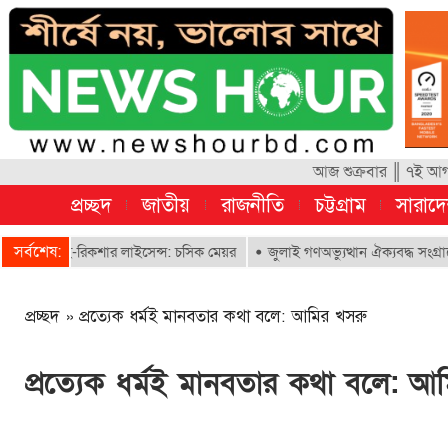
আজ শুক্রবার ║ ৭ই আগস
প্রচ্ছদ
জাতীয়
রাজনীতি
চট্টগ্রাম
সারাদ
সর্বশেষ:
ে ই-রিকশার লাইসেন্স: চসিক মেয়র
জুলাই গণঅভ্যুত্থান ঐক্যবদ্ধ সংগ্রামের এক 
প্রচ্ছদ
»
প্রত্যেক ধর্মই মানবতার কথা বলে: আমির খসরু
প্রত্যেক ধর্মই মানবতার কথা বলে: আ