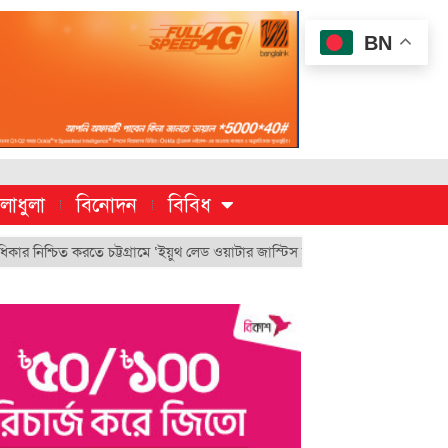
BN
লাধুলা
বিনোদন
বিবিধ
িত করতে চট্টগ্রামে ‘ইয়ুথ লেড ওয়াটার জাস্টিস মুভমেন্ট’
চুয়েট’র ভিসি হিসেবে