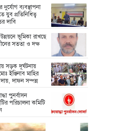
 দুর্যোগ ব্যবস্থাপনা
ে যুব প্রতিনিধিত্ব
তের দাবি
উন্নয়নে ভূমিকা রাখছে
গীনের সততা ও দক্ষ
য় সড়ক দূর্ঘটনায়
োঃ ইস্তিনাব মাহির
দায়, দাফন সম্পন্ন
োদ্ধা পুনর্বাসন
টির পরিচালনা কমিটি
ন