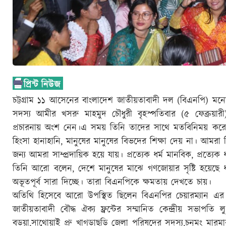
চট্টগ্রাম ১১ আসেনের বাংলাদেশ জাতীয়তাবাদী দল (বিএনপি) মনোনী
সদস্য আমীর খসরু মাহমুদ চৌধুরী বৃহস্পতিবার (৫ ফেব্রুয়ারী) 
প্রচারনায় অংশ নেন।এ সময় তিনি তাদের সাথে মতবিনিময় করেন
হিংসা হানাহানি, মানুষের মানুষের বিভদের শিক্ষা দেয় না। আমরা নিজে
জন্য আমরা সাম্প্রদায়িক হয়ে যায়। প্রত্যেক ধর্ম মানবিক, প্রত্য
তিনি আরো বলেন, দেশে মানুষের মাঝে গণজোয়ার সৃষ্টি হয়েছে ধ
অভূতপূর্ব সারা দিচ্ছে। তারা বিএনপিকে ক্ষমতায় দেখতে চায়।
অতিথি হিসেবে আরো উপস্থিত ছিলেন বিএনপির চেয়ারম্যান এর উ
জাতীয়তাবাদী বৌদ্ধ ঐক্য ফ্রন্টের সম্মানিত কেন্দ্রীয় সভাপতি লু স
বড়ুয়া,সাথোয়াই প্রু খাগড়াছড়ি জেলা পরিষদের সদস্য,চনুমং মার