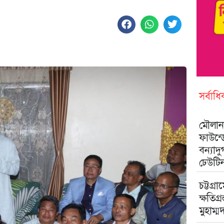
সর্বাধ
মৌলানা
ফাউন্
বন্যাদ
ঢেউটি
চট্টগ্রা
ক্ষতিগ্
মুহাম্