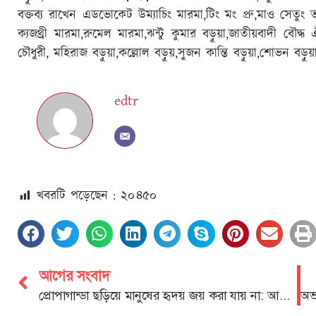
বক্তব্য রাখেন এডভোকেট উম্যাচিং মারমা,টিং মং প্রু,মাও সেতুং তংচ
ক্যজথ্রী মারমা,রুমেল মারমা,ঝন্টু কুমার বড়ুয়া,জাতীয়বাদী বৌদ্ধ
চৌধুরী, মহিরাজ বড়ুয়া,কল্লোল বড়ুয়,সুজন কান্তি বড়ুয়া,শোভন বড়ুয়া
edtr
খবরটি পড়েছেন : ২০
৪৫০
আগের সংবাদ
প্রোপাগান্ডা ছড়িয়ে মানুষের হৃদয় জয় করা যায় না: আসলাম চৌধুরী