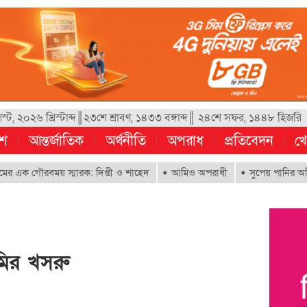
্ট, ২০২৬ খ্রিস্টাব্দ║২৩শে শ্রাবণ, ১৪৩৩ বঙ্গাব্দ║ ২৪শে সফর, ১৪৪৮ হিজরি
েশ
আন্তর্জাতিক
অর্থনীতি
অপরাধ
প্রতিবেদন
খে
গৌরবময় স্মারক: দিপ্তী ও শাহেদ
আমিও অপরাধী
সুপেয় পানির অধিকার নিশ্চ
মির খসরু