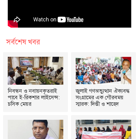
সর্বশেষ খবর
নিবন্ধন ও নবায়নকৃতরাই
জুলাই গণঅভ্যুত্থান ঐক্যবদ্ধ
পাবে ই-রিকশার লাইসেন্স:
সংগ্রামের এক গৌরবময়
চসিক মেয়র
স্মারক: দিপ্তী ও শাহেদ