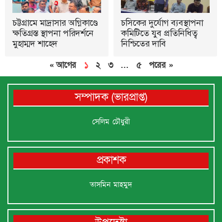
চট্টগ্রামে মাদ্রাসার অগ্নিকাণ্ডে
চসিকের দুর্যোগ ব্যবস্থাপনা
ক্ষতিগ্রস্ত স্থাপনা পরিদর্শনে
কমিটিতে যুব প্রতিনিধিত্ব
মুহাম্মদ শাহেদ
নিশ্চিতের দাবি
« আগের
১
২
৩
…
৫
পরের »
সম্পাদক (ভারপ্রাপ্ত)
সেলিম চৌধুরী
প্রকাশক
তাসমিন মাহমুদ