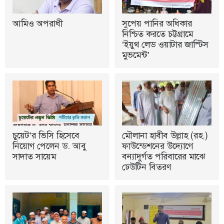
আমিও অপরাধী
সুপেয় পানির অধিকার
নিশ্চিত করতে চট্টগ্রামে
‘ইয়ুথ লেড ওয়াটার জাস্টিস
মুভমেন্ট’
চুয়েট’র ভিসি হিসেবে
মৌলানা হাবীব উল্লাহ (রহ.)
নিয়োগ পেলেন ড. আবু
ফাউন্ডেশনের উদ্যোগে
সাদাত সায়েম
বন্যাদুর্গত পরিবারের মাঝে
ঢেউটিন বিতরণ