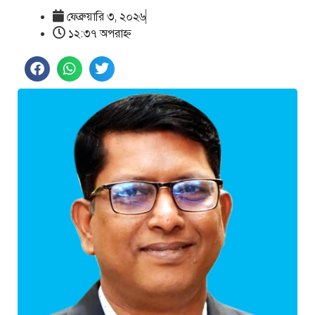
ফেব্রুয়ারি ৩, ২০২৬
১২:৩৭ অপরাহ্ণ