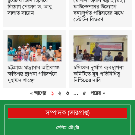
চুয়েট’র ভিসি হিসেবে
মৌলানা হাবীব উল্লাহ (রহ.)
নিয়োগ পেলেন ড. আবু
ফাউন্ডেশনের উদ্যোগে
সাদাত সায়েম
বন্যাদুর্গত পরিবারের মাঝে
ঢেউটিন বিতরণ
চট্টগ্রামে মাদ্রাসার অগ্নিকাণ্ডে
চসিকের দুর্যোগ ব্যবস্থাপনা
ক্ষতিগ্রস্ত স্থাপনা পরিদর্শনে
কমিটিতে যুব প্রতিনিধিত্ব
মুহাম্মদ শাহেদ
নিশ্চিতের দাবি
« আগের
১
২
৩
…
৫
পরের »
সম্পাদক (ভারপ্রাপ্ত)
সেলিম চৌধুরী