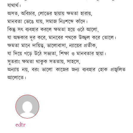
যাথার্থ।
অসত, অবিচার, লোভের ছায়ায় ক্ষমতা হারায়,
মানবতা ভেঙে যায়, সমাজ নিঃশব্দে কাঁদে।
কিন্তু সৎ ব্যবহার করলে ক্ষমতা হয়ে ওঠে আলো,
যা অন্ধকার দূর করে, মানবের পথকে উজ্জ্বল করে তোলে।
ক্ষমতা মানে দায়িত্ব, ভালোবাসা, ন্যায়ের প্রতীক,
যা দিয়ে গড়ে উঠে সভ্যতা, শিক্ষা ও মানবতার ছায়া।
সুতরাং ক্ষমতা থাকুক সততায়, সাহসে,
অন্যায় নয়, বরং ভালো কাজের জন্য ব্যবহার হোক প্রজ্বলিত
আলোতে।
edtr