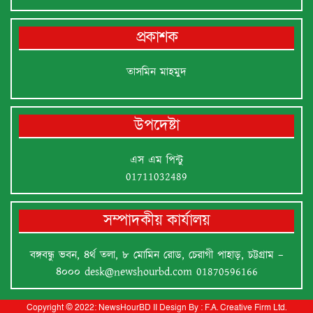
প্রকাশক
তাসমিন মাহমুদ
উপদেষ্টা
এস এম পিন্টু
01711032489
সম্পাদকীয় কার্যালয়
বঙ্গবন্ধু ভবন, ৪র্থ তলা, ৮ মোমিন রোড, চেরাগী পাহাড়, চট্টগ্রাম –
৪০০০
desk@newshourbd.com
01870596166
Copyright © 2022:
NewsHourBD
II
Design By :
F.A. Creative Firm Ltd.