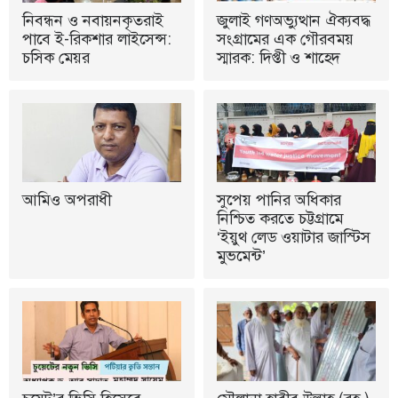
নিবন্ধন ও নবায়নকৃতরাই
জুলাই গণঅভ্যুত্থান ঐক্যবদ্ধ
পাবে ই-রিকশার লাইসেন্স:
সংগ্রামের এক গৌরবময়
চসিক মেয়র
স্মারক: দিপ্তী ও শাহেদ
আমিও অপরাধী
সুপেয় পানির অধিকার
নিশ্চিত করতে চট্টগ্রামে
‘ইয়ুথ লেড ওয়াটার জাস্টিস
মুভমেন্ট’