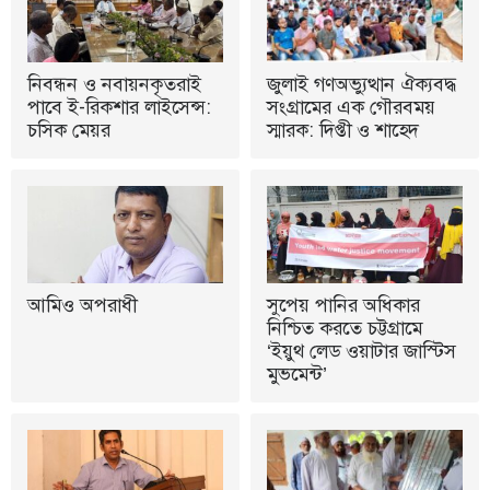
নিবন্ধন ও নবায়নকৃতরাই
জুলাই গণঅভ্যুত্থান ঐক্যবদ্ধ
পাবে ই-রিকশার লাইসেন্স:
সংগ্রামের এক গৌরবময়
চসিক মেয়র
স্মারক: দিপ্তী ও শাহেদ
আমিও অপরাধী
সুপেয় পানির অধিকার
নিশ্চিত করতে চট্টগ্রামে
‘ইয়ুথ লেড ওয়াটার জাস্টিস
মুভমেন্ট’