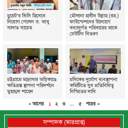
চুয়েট’র ভিসি হিসেবে
মৌলানা হাবীব উল্লাহ (রহ.)
নিয়োগ পেলেন ড. আবু
ফাউন্ডেশনের উদ্যোগে
সাদাত সায়েম
বন্যাদুর্গত পরিবারের মাঝে
ঢেউটিন বিতরণ
চট্টগ্রামে মাদ্রাসার অগ্নিকাণ্ডে
চসিকের দুর্যোগ ব্যবস্থাপনা
ক্ষতিগ্রস্ত স্থাপনা পরিদর্শনে
কমিটিতে যুব প্রতিনিধিত্ব
মুহাম্মদ শাহেদ
নিশ্চিতের দাবি
« আগের
১
২
৩
…
৫
পরের »
সম্পাদক (ভারপ্রাপ্ত)