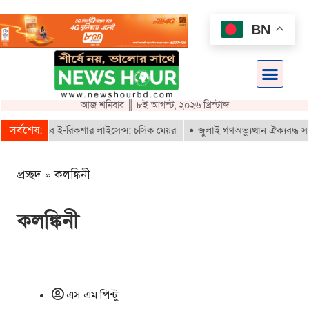
BN
আজ শনিবার ║ ৮ই আগস্ট, ২০২৬ খ্রিস্টাব্দ
সর্বশেষ:
রাই পাবে ই-রিকশার লাইসেন্স: চসিক মেয়র
জুলাই গণঅভ্যুত্থান ঐক্যবদ্ধ সংগ্রা
প্রচ্ছদ
»
কলঙ্কিনী
কলঙ্কিনী
এস এম পিন্টু