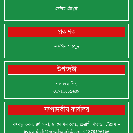
সেলিম চৌধুরী
প্রকাশক
তাসমিন মাহমুদ
উপদেষ্টা
এস এম পিন্টু
01711032489
সম্পাদকীয় কার্যালয়
বঙ্গবন্ধু ভবন, ৪র্থ তলা, ৮ মোমিন রোড, চেরাগী পাহাড়, চট্টগ্রাম –
৪০০০
desk@newshourbd.com
01870596166