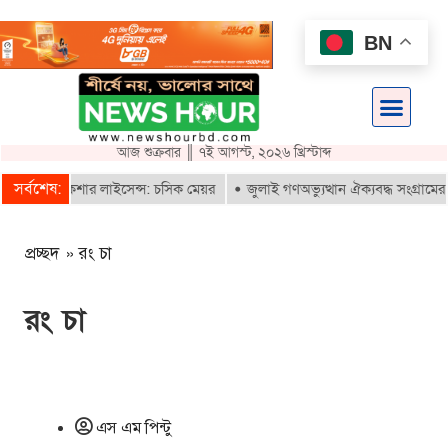
BN
আজ শুক্রবার ║ ৭ই আগস্ট, ২০২৬ খ্রিস্টাব্দ
সর্বশেষ:
ে ই-রিকশার লাইসেন্স: চসিক মেয়র
জুলাই গণঅভ্যুত্থান ঐক্যবদ্ধ সংগ্রামের এক
প্রচ্ছদ
»
রং চা
রং চা
এস এম পিন্টু