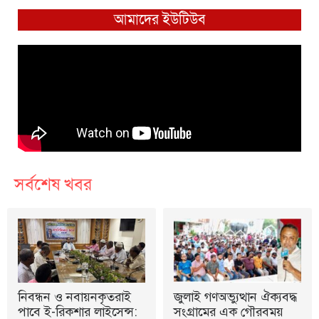
আমাদের ইউটিউব
সর্বশেষ খবর
নিবন্ধন ও নবায়নকৃতরাই
জুলাই গণঅভ্যুত্থান ঐক্যবদ্ধ
পাবে ই-রিকশার লাইসেন্স:
সংগ্রামের এক গৌরবময়