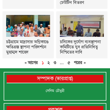
ঢেউটিন বিতরণ
চট্টগ্রামে মাদ্রাসার অগ্নিকাণ্ডে
চসিকের দুর্যোগ ব্যবস্থাপনা
ক্ষতিগ্রস্ত স্থাপনা পরিদর্শনে
কমিটিতে যুব প্রতিনিধিত্ব
মুহাম্মদ শাহেদ
নিশ্চিতের দাবি
« আগের
১
২
৩
…
৫
পরের »
সম্পাদক (ভারপ্রাপ্ত)
সেলিম চৌধুরী
প্রকাশক