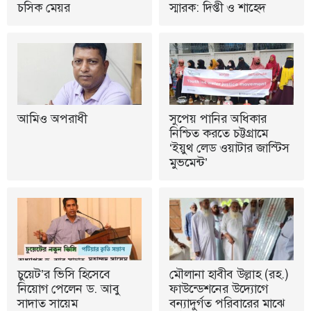
চসিক মেয়র
স্মারক: দিপ্তী ও শাহেদ
আমিও অপরাধী
সুপেয় পানির অধিকার
নিশ্চিত করতে চট্টগ্রামে
‘ইয়ুথ লেড ওয়াটার জাস্টিস
মুভমেন্ট’
চুয়েট’র ভিসি হিসেবে
মৌলানা হাবীব উল্লাহ (রহ.)
নিয়োগ পেলেন ড. আবু
ফাউন্ডেশনের উদ্যোগে
সাদাত সায়েম
বন্যাদুর্গত পরিবারের মাঝে