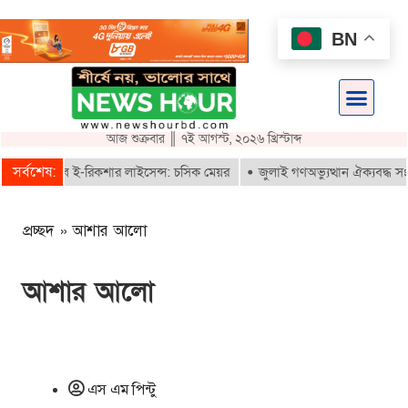
BN
আজ শুক্রবার ║ ৭ই আগস্ট, ২০২৬ খ্রিস্টাব্দ
সর্বশেষ:
রাই পাবে ই-রিকশার লাইসেন্স: চসিক মেয়র
জুলাই গণঅভ্যুত্থান ঐক্যবদ্ধ সংগ্রা
প্রচ্ছদ
»
আশার আলো
আশার আলো
এস এম পিন্টু