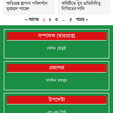
ক্ষতিগ্রস্ত স্থাপনা পরিদর্শনে
কমিটিতে যুব প্রতিনিধিত্ব
মুহাম্মদ শাহেদ
নিশ্চিতের দাবি
« আগের
১
২
৩
…
৫
পরের »
সম্পাদক (ভারপ্রাপ্ত)
সেলিম চৌধুরী
প্রকাশক
তাসমিন মাহমুদ
উপদেষ্টা
এস এম পিন্টু