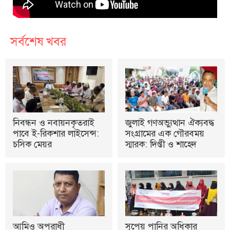
সর্বশেষ খবর
নিবন্ধন ও নবায়নকৃতরাই
জুলাই গণঅভ্যুত্থান ঐক্যবদ্ধ
পাবে ই-রিকশার লাইসেন্স:
সংগ্রামের এক গৌরবময়
চসিক মেয়র
স্মারক: দিপ্তী ও শাহেদ
আমিও অপরাধী
সুপেয় পানির অধিকার