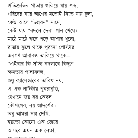
প্রতিশ্রুতির পাতায় শুকিয়ে যায় শব্দ,
গরিবের ঘরে আগের মতোই নিভে যায় চুলা,
কেউ আসে “উন্নয়ন” নামে,
কেউ যায় “বদলে দেব” গান গেয়ে।
মাঠে মাঠে ঝরে পড়ে আশার ধুলো,
রাস্তায় ঝুলে থাকে পুরনো পোস্টার,
জনগণ আবারও তাকিয়ে থাকে—
“এইবার কি সত্যি বদলাবে কিছু?”
ক্ষমতার পালাবদল,
শুধু ক্যালেন্ডারের তারিখ নয়,
এ এক নাটকীয় পুনরাবৃত্তি,
যেখানে জয় হয় কেবল
কৌশলের, নয় আদর্শের।
তবু আমরা স্বপ্ন দেখি,
হয়তো কোনো এক ভোরে
আসবে এমন এক নেতা,