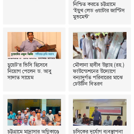
নিশ্চিত করতে চট্টগ্রামে
‘ইয়ুথ লেড ওয়াটার জাস্টিস
মুভমেন্ট’
চুয়েট’র ভিসি হিসেবে
মৌলানা হাবীব উল্লাহ (রহ.)
নিয়োগ পেলেন ড. আবু
ফাউন্ডেশনের উদ্যোগে
সাদাত সায়েম
বন্যাদুর্গত পরিবারের মাঝে
ঢেউটিন বিতরণ
চট্টগ্রামে মাদ্রাসার অগ্নিকাণ্ডে
চসিকের দুর্যোগ ব্যবস্থাপনা