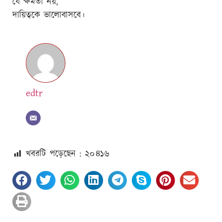
যে ক্ষমতা নয়,
দায়িত্বকে ভালোবাসবে।
edtr
খবরটি পড়েছেন : ২০
৪১৬