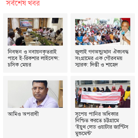
সর্বশেষ খবর
নিবন্ধন ও নবায়নকৃতরাই
জুলাই গণঅভ্যুত্থান ঐক্যবদ্ধ
পাবে ই-রিকশার লাইসেন্স:
সংগ্রামের এক গৌরবময়
চসিক মেয়র
স্মারক: দিপ্তী ও শাহেদ
আমিও অপরাধী
সুপেয় পানির অধিকার
নিশ্চিত করতে চট্টগ্রামে
‘ইয়ুথ লেড ওয়াটার জাস্টিস
মুভমেন্ট’