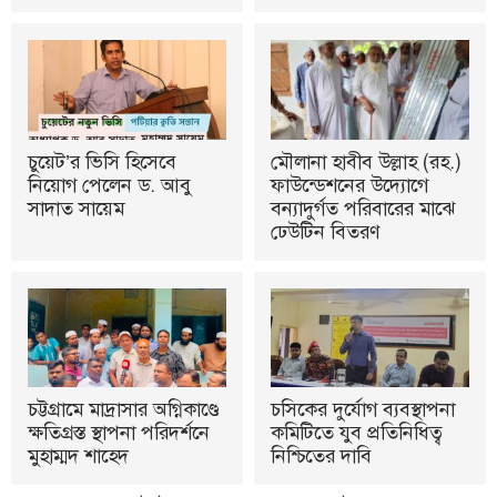
চুয়েট’র ভিসি হিসেবে
মৌলানা হাবীব উল্লাহ (রহ.)
নিয়োগ পেলেন ড. আবু
ফাউন্ডেশনের উদ্যোগে
সাদাত সায়েম
বন্যাদুর্গত পরিবারের মাঝে
ঢেউটিন বিতরণ
চট্টগ্রামে মাদ্রাসার অগ্নিকাণ্ডে
চসিকের দুর্যোগ ব্যবস্থাপনা
ক্ষতিগ্রস্ত স্থাপনা পরিদর্শনে
কমিটিতে যুব প্রতিনিধিত্ব
মুহাম্মদ শাহেদ
নিশ্চিতের দাবি