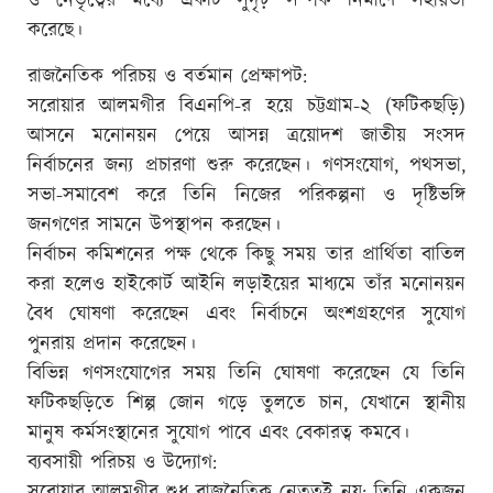
ও নেতৃত্বের মধ্যে একটি সুদৃঢ় সম্পর্ক নির্মাণে সহায়তা
করেছে।
রাজনৈতিক পরিচয় ও বর্তমান প্রেক্ষাপট:
সরোয়ার আলমগীর বিএনপি-র হয়ে চট্টগ্রাম-২ (ফটিকছড়ি)
আসনে মনোনয়ন পেয়ে আসন্ন ত্রয়োদশ জাতীয় সংসদ
নির্বাচনের জন্য প্রচারণা শুরু করেছেন। গণসংযোগ, পথসভা,
সভা-সমাবেশ করে তিনি নিজের পরিকল্পনা ও দৃষ্টিভঙ্গি
জনগণের সামনে উপস্থাপন করছেন।
নির্বাচন কমিশনের পক্ষ থেকে কিছু সময় তার প্রার্থিতা বাতিল
করা হলেও হাইকোর্ট আইনি লড়াইয়ের মাধ্যমে তাঁর মনোনয়ন
বৈধ ঘোষণা করেছেন এবং নির্বাচনে অংশগ্রহণের সুযোগ
পুনরায় প্রদান করেছেন।
বিভিন্ন গণসংযোগের সময় তিনি ঘোষণা করেছেন যে তিনি
ফটিকছড়িতে শিল্প জোন গড়ে তুলতে চান, যেখানে স্থানীয়
মানুষ কর্মসংস্থানের সুযোগ পাবে এবং বেকারত্ব কমবে।
ব্যবসায়ী পরিচয় ও উদ্যোগ:
সরোয়ার আলমগীর শুধু রাজনৈতিক নেতৃত্বই নয়; তিনি একজন