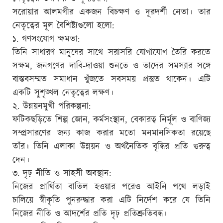
সরোয়ার আলমগীর একজন বিচক্ষণ ও দূরদর্শী নেতা। তার
নেতৃত্বের মূল বৈশিষ্ট্যগুলো হলো:
১. গণসংযোগ ক্ষমতা:
তিনি সাধারণ মানুষের সাথে সরাসরি যোগাযোগ তৈরি করতে
সক্ষম, জনগণের দাবি-দাওয়া শুনতে ও তাদের সমস্যার সঙ্গে
বাস্তবসম্মত সমাধান খুঁজতে সবসময় প্রস্তুত থাকেন। এটি
একটি সুশৃঙ্খল নেতৃত্বের লক্ষণ।
২. উন্নয়নমুখী পরিকল্পনা:
ফটিকছড়িতে শিল্প জোন, কর্মসংস্থান, বেকারত্ব নির্মূল ও বাণিজ্য
সম্প্রসারণের জন্য কাজ করার মতো মনমানসিকতা রয়েছে
তাঁর। তিনি এলাকা উন্নয়ন ও অর্থনৈতিক বৃদ্ধির প্রতি গুরুত্ব
দেন।
৩. দৃঢ় নীতি ও সাহসী অবস্থান:
নিজের প্রার্থিতা বাতিল হওয়ার পরেও আইনি পথে লড়াই
চালিয়ে স্বীকৃতি পুনরুদ্ধার করা এটি নির্দেশ করে যে তিনি
নিজের নীতি ও আদর্শের প্রতি দৃঢ় প্রতিশ্রুতিবদ্ধ।