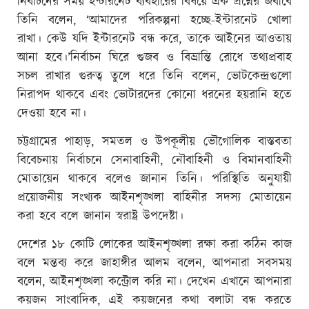
নির্বাচনের সময় ইন্টারনেট ব্যবহারের বিষয়ে এক প্রশ্নের জবাবে
তিনি বলেন, ‘আমাদের পরিকল্পনা হচ্ছে-ইন্টারনেট খোলা
রাখা। কেউ যদি ইন্টারনেট বন্ধ করে, তাকে আইনের আওতায়
আনা হবে।’নির্বাচন ঘিরে গুজব ও বিভ্রান্তি রোধে তথ্যপ্রবাহ
সচল রাখার গুরুত্ব তুলে ধরে তিনি বলেন, ভোটকেন্দ্রগুলো
নিরাপদ থাকবে এবং ভোটারদের কোনো ধরনের হয়রানি হতে
দেওয়া হবে না।
চট্টগ্রামের পাহাড়, সমতল ও উপকূলীয় ভৌগোলিক বাস্তবতা
বিবেচনায় নির্বাচনে সেনাবাহিনী, নৌবাহিনী ও বিমানবাহিনী
মোতায়েন থাকবে বলেও জানান তিনি। পরিস্থিতি অনুযায়ী
প্রয়োজনীয় সংখ্যক আইনশৃঙ্খলা বাহিনীর সদস্য মোতায়েন
করা হবে বলে জানান স্বরাষ্ট্র উপদেষ্টা।
দেশের ১৮ কোটি লোকের আইনশৃঙ্খলা রক্ষা করা কঠিন কাজ
বলে মন্তব্য করে জাহাঙ্গীর আলম বলেন, আপনারা সবসময়
বলেন, আইনশৃঙ্খলা কন্ট্রোল করি না। দেখেন এখানে আপনারা
কয়জন সাংবাদিক, এই কয়জনের কথা বলাটা বন্ধ করতে