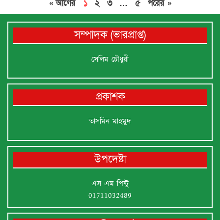
« আগের
১
২
৩
…
৫
পরের »
সম্পাদক (ভারপ্রাপ্ত)
সেলিম চৌধুরী
প্রকাশক
তাসমিন মাহমুদ
উপদেষ্টা
এস এম পিন্টু
01711032489