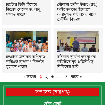
চুয়েট’র ভিসি হিসেবে
মৌলানা হাবীব উল্লাহ (রহ.)
নিয়োগ পেলেন ড. আবু
ফাউন্ডেশনের উদ্যোগে
সাদাত সায়েম
বন্যাদুর্গত পরিবারের মাঝে
ঢেউটিন বিতরণ
চট্টগ্রামে মাদ্রাসার অগ্নিকাণ্ডে
চসিকের দুর্যোগ ব্যবস্থাপনা
ক্ষতিগ্রস্ত স্থাপনা পরিদর্শনে
কমিটিতে যুব প্রতিনিধিত্ব
মুহাম্মদ শাহেদ
নিশ্চিতের দাবি
« আগের
১
২
৩
…
৫
পরের »
সম্পাদক (ভারপ্রাপ্ত)
সেলিম চৌধুরী