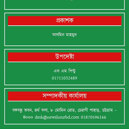
প্রকাশক
তাসমিন মাহমুদ
উপদেষ্টা
এস এম পিন্টু
01711032489
সম্পাদকীয় কার্যালয়
বঙ্গবন্ধু ভবন, ৪র্থ তলা, ৮ মোমিন রোড, চেরাগী পাহাড়, চট্টগ্রাম –
৪০০০
desk@newshourbd.com
01870596166