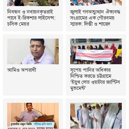
নিবন্ধন ও নবায়নকৃতরাই
জুলাই গণঅভ্যুত্থান ঐক্যবদ্ধ
পাবে ই-রিকশার লাইসেন্স:
সংগ্রামের এক গৌরবময়
চসিক মেয়র
স্মারক: দিপ্তী ও শাহেদ
আমিও অপরাধী
সুপেয় পানির অধিকার
নিশ্চিত করতে চট্টগ্রামে
‘ইয়ুথ লেড ওয়াটার জাস্টিস
মুভমেন্ট’