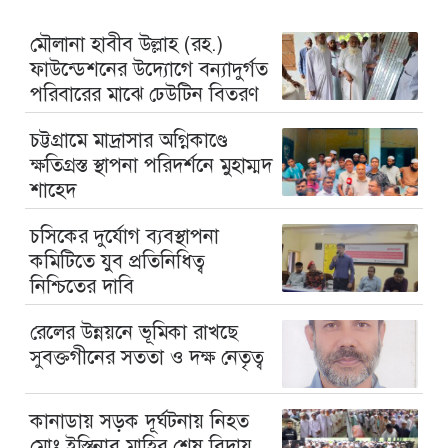
মৌলানা হাবীব উল্লাহ (রহ.)
ফাউন্ডেশনের উদ্যোগে বন্যাদুর্গত
পরিবারের মাঝে ঢেউটিন বিতরণ
চট্টগ্রামে মাদ্রাসার অগ্নিকাণ্ডে
ক্ষতিগ্রস্ত স্থাপনা পরিদর্শনে মুহাম্মদ
শাহেদ
চসিকের দুর্যোগ ব্যবস্থাপনা
কমিটিতে যুব প্রতিনিধিত্ব
নিশ্চিতের দাবি
রেলের উন্নয়নে ভূমিকা রাখছে
সুবক্তগীনের সততা ও দক্ষ নেতৃত্ব
কানাডায় সড়ক দূর্ঘটনায় নিহত
মোঃ ইস্তিনাব মাহির শেষ বিদায়,