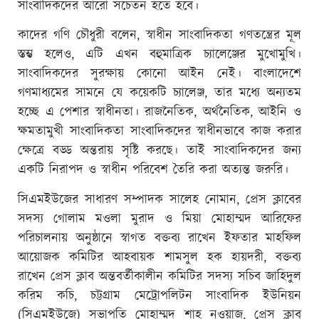
সাংবাদিকদের আরো সচেতন হতে হবে।
কাদের গণি চৌধুরী বলেন, স্বাধীন সাংবাদিকতা গণতন্ত্রের মূল
স্তম্ভ হলেও, এটি এখন বহুমাত্রিক চ্যালেঞ্জের মুখোমুখি।
সাংবাদিকদের সুরক্ষায় কোনো আইন নেই। বাংলাদেশে
গণমাধ্যমের সামনে যে কয়েকটি চ্যালেঞ্জ, তার মধ্যে অন্যতম
হচ্ছে এ পেশার স্বাধীনতা। রাজনৈতিক, অর্থনৈতিক, আইনি ও
ক্ষমতামুখী সাংবাদিকতা সাংবাদিকদের স্বাধীনভাবে কাজ করার
ক্ষেত্রে বড্ড অন্তরায় সৃষ্টি করছে। তাই সাংবাদিকদের জন্য
একটি নিরাপদ ও স্বাধীন পরিবেশ তৈরি করা অত্যন্ত জরুরি।
সিএমইউজের সাধারণ সম্পাদক সালেহ নোমান, প্রেস ক্লাবের
সদস্য গোলাম মওলা মুরাদ ও মিয়া মোহাম্মদ আরিফের
পরিচালনায় অনুষ্ঠানে স্বাগত বক্তব্য রাখেন ইফতার মাহফিল
আয়োজক কমিটির আহবায়ক শামসুল হক হায়দরী, বক্তব্য
রাখেন প্রেস ক্লাব অন্তবর্তীকালীন কমিটির সদস্য সচিব জাহিদুল
করিম কচি, চট্টগ্রাম মেট্রোপলিটন সাংবাদিক ইউনিয়ন
(সিএমইউজে) সভাপতি মোহাম্মদ শাহ নওয়াজ, প্রেস ক্লাব