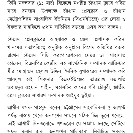
তিনি মঙ্গলবার (১১ মার্চ) বিকেলে নগরীর চট্টগ্রাম ক্লাবে পবিত্র
মাহে রমজান উপলক্ষে চট্টগ্রাম প্রেসক্লাব ও চট্টগ্রাম
মেট্রোপলিটন সাংবাদিক ইউনিয়ন (সিএমইউজে) এর দোয়া ও
ইফতার মাহফিলে প্রধান অতিথির বক্তব্যে এসব কথা বলেন।
চট্টগ্রাম প্রেসক্লাবের আহবায়ক ও জেলা প্রশাসক ফরিদা
খানমের সভাপতিত্বে অনুষ্ঠিত অনুষ্ঠানে বিশেষ অতিথির বক্তব্য
রাখেন চট্টগ্রাম সিটি করপোরেশনের মেয়র ডা. শাহাদাত
হোসেন, বিএনপির কেন্দ্রীয় সহ সাংগঠনিক সম্পাদক ব্যারিস্টার
মীর মোহাম্মদ হেলাল উদ্দিন, দৈনিক যুগান্তরের সম্পাদক কবি
আবদুল হাই শিকদার, বিএফইউজের ভারপ্রাপ্ত সভাপতি
ওবায়দুর রহমান শাহীন, মহাসচিব কাদের গণি চৌধুরী, জাতীয়
প্রেস ক্লাবের সাধারণ সম্পাদক আইয়ুব ভুইয়া।
আমীর খসরু মাহমুদ বলেন, চট্টগ্রামের সাংবাদিকরা ৫ আগস্ট
পর্যন্ত রাস্তায় থেকে জনগণের সামনে সঠিক চিত্র তুলে ধরেছে।
তাই আগামী দিনগুলোতে গণতন্ত্রের যে সংগ্রাম চলছে, সেটিকে
সফল করার জন্য, জনগণের মালিকানা, নির্বাচিত সরকার