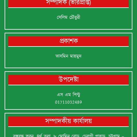
সম্পাদক (ভারপ্রাপ্ত)
সেলিম চৌধুরী
প্রকাশক
তাসমিন মাহমুদ
উপদেষ্টা
এস এম পিন্টু
01711032489
সম্পাদকীয় কার্যালয়
বঙ্গবন্ধু ভবন, ৪র্থ তলা, ৮ মোমিন রোড, চেরাগী পাহাড়, চট্টগ্রাম –