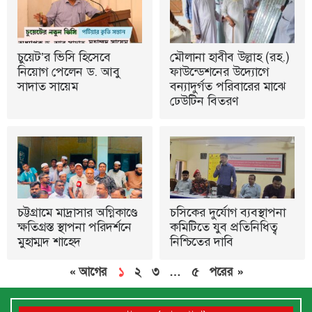
চুয়েট’র ভিসি হিসেবে
মৌলানা হাবীব উল্লাহ (রহ.)
নিয়োগ পেলেন ড. আবু
ফাউন্ডেশনের উদ্যোগে
সাদাত সায়েম
বন্যাদুর্গত পরিবারের মাঝে
ঢেউটিন বিতরণ
চট্টগ্রামে মাদ্রাসার অগ্নিকাণ্ডে
চসিকের দুর্যোগ ব্যবস্থাপনা
ক্ষতিগ্রস্ত স্থাপনা পরিদর্শনে
কমিটিতে যুব প্রতিনিধিত্ব
মুহাম্মদ শাহেদ
নিশ্চিতের দাবি
« আগের
১
২
৩
…
৫
পরের »