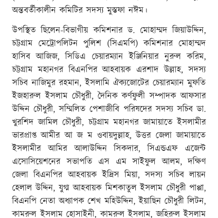
অন্তবর্তীকালীন কমিটির সদস্য মুস্তফা নঈম।
উপস্থিত ছিলেন-বিভাগীয় কমিশনার ড. মোহাম্মদ জিয়াউদ্দিন,
চট্টগ্রাম মেট্রোপলিটন পুলিশ (সিএমপি) কমিশনার মোহাম্মদ
হাসিব আজিজ, সিডিএ চেয়ারম্যান ইঞ্জিনিয়ার নুরুল করিম,
চট্টগ্রাম মহানগর বিএনপির আহবায়ক এরশাদ উল্লাহ, সদস্য
সচিব নাজিমুর রহমান, ইসলামি ঐক্যজোটের চেয়ারম্যান মুফতি
ইজহারুল ইসলাম চৌধুরী, দৈনিক কর্ণফুলী সম্পাদক আফসার
উদ্দিন চৌধুরী, সম্মিলিত পেশাজীবি পরিষদের সদস্য সচিব ডা.
খুরশিদ জামিল চৌধুরী, চট্টগ্রাম মহানগর জামায়াতে ইসলামীর
ভারপ্রাপ্ত আমীর আ জ ম ওবায়দুল্লাহ, উত্তর জেলা জামায়াতে
ইসলামীর আমির আলাউদ্দিন সিকদার, সিএন্ডএফ এজেন্ট
এসোসিয়েশনের সভাপতি এস এম সাইফুল আলম, দক্ষিণ
জেলা বিএনপির আহবায়ক ইদ্রিস মিয়া, সদস্য সচিব লায়ন
হেলাল উদ্দিন, যুগ্ম আহবায়ক মিশকাতুল ইসলাম চৌধুরী পাপ্পা,
বিএনপি নেতা অধ্যাপক শেখ মহিউদ্দিন, ইয়াছিন চৌধুরী লিটন,
কামরুল ইসলাম হোসাইনী, কামরুল ইসলাম, জহিরুল ইসলাম