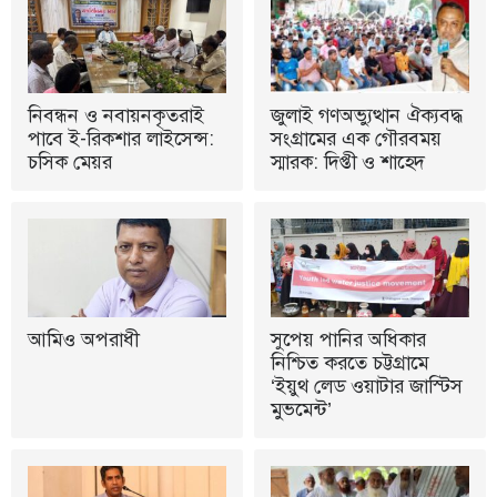
নিবন্ধন ও নবায়নকৃতরাই
জুলাই গণঅভ্যুত্থান ঐক্যবদ্ধ
পাবে ই-রিকশার লাইসেন্স:
সংগ্রামের এক গৌরবময়
চসিক মেয়র
স্মারক: দিপ্তী ও শাহেদ
আমিও অপরাধী
সুপেয় পানির অধিকার
নিশ্চিত করতে চট্টগ্রামে
‘ইয়ুথ লেড ওয়াটার জাস্টিস
মুভমেন্ট’