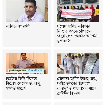
আমিও অপরাধী
সুপেয় পানির অধিকার
নিশ্চিত করতে চট্টগ্রামে
‘ইয়ুথ লেড ওয়াটার জাস্টিস
মুভমেন্ট’
চুয়েট’র ভিসি হিসেবে
মৌলানা হাবীব উল্লাহ (রহ.)
নিয়োগ পেলেন ড. আবু
ফাউন্ডেশনের উদ্যোগে
সাদাত সায়েম
বন্যাদুর্গত পরিবারের মাঝে
ঢেউটিন বিতরণ