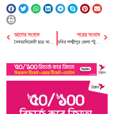
আগের সংবাদ
পরের সংবাদ
বৈষম্যবিরোধী ছাত্র আন্দোলন “চট্টগ্রাম মহানগরে নতুন কমিটি গঠিত
চবির লক্ষ্মীপুর জেলা স্টুডেন্টস এসোসিয়েশনের বার্ষিক বনভোজন অনুষ্ঠিত