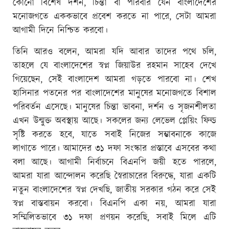
কোনো বিশেষ দর্শন, চিন্তা বা পরিবার যেন বাংলাদেশের
মনোজগতে এককভাবে প্রবেশ করতে না পারে, সেটা আমরা
আগামী দিনে নিশ্চিত করবো।
তিনি আরও বলেন, আমরা যদি আবার তাদের পথে চলি,
তাহলে যে বাংলাদেশের স্বপ্ন জিয়াউর রহমান সাহেব দেখে
গিয়েছেন, সেই বাংলাদেশ আমরা গড়তে পারবো না। শেখ
হাসিনার পতনের পর বাংলাদেশের মানুষের মনোজগতে বিশাল
পরিবর্তন এসেছে। মানুষের চিন্তা ভাবনা, দর্শন ও সৃজনশীলতা
এখন উন্মুক্ত অবস্থায় আছে। সকলের জন্য লেভেল প্লেয়িং ফিল্ড
সৃষ্টি করতে হবে, যাতে সবাই নিজের সম্ভাবনাকে কাজে
লাগাতে পারে। আমাদের ৩১ দফা সংস্কার প্রস্তাবে এসবের কথা
বলা আছে। আগামী নির্বাচনে বিএনপি জয়ী হতে পারলে,
আমরা যারা আন্দোলন করেছি স্বৈরাচারের বিরুদ্ধে, যারা একটি
নতুন বাংলাদেশের স্বপ্ন দেখছি, জাতীয় সরকার গঠন করে সেই
স্বপ্ন বাস্তবায়ন করবো। বিএনপি একা নয়, আমরা যারা
সম্মিলিতভাবে ৩১ দফা প্রণয়ন করেছি, সবাই মিলে এটি