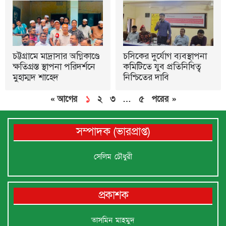
চট্টগ্রামে মাদ্রাসার অগ্নিকাণ্ডে
চসিকের দুর্যোগ ব্যবস্থাপনা
ক্ষতিগ্রস্ত স্থাপনা পরিদর্শনে
কমিটিতে যুব প্রতিনিধিত্ব
মুহাম্মদ শাহেদ
নিশ্চিতের দাবি
« আগের
১
২
৩
…
৫
পরের »
সম্পাদক (ভারপ্রাপ্ত)
সেলিম চৌধুরী
প্রকাশক
তাসমিন মাহমুদ