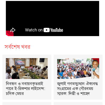
সর্বশেষ খবর
নিবন্ধন ও নবায়নকৃতরাই
জুলাই গণঅভ্যুত্থান ঐক্যবদ্ধ
পাবে ই-রিকশার লাইসেন্স:
সংগ্রামের এক গৌরবময়
চসিক মেয়র
স্মারক: দিপ্তী ও শাহেদ