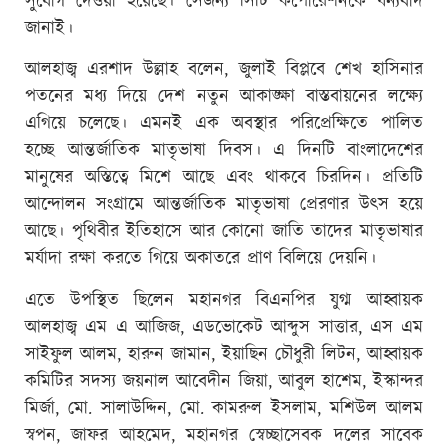
সুযোগ দেওয়া হয়েছে। সেজন্য সিটি কর্পোরেশনকে ধন্যবাদ
জানাই।
আলহাজ্ব এরশাদ উল্লাহ বলেন, জুলাই বিপ্লবে শেখ হাসিনার
পতনের মধ্য দিয়ে দেশ নতুন আকাঙ্ক্ষা বাস্তবায়নের লক্ষ্যে
এগিয়ে চলেছে। এমনই এক অবস্থার পরিপ্রেক্ষিতে পালিত
হচ্ছে আন্তর্জাতিক মাতৃভাষা দিবস। এ দিনটি বাংলাদেশের
মানুষের অস্তিত্বে মিশে আছে এবং থাকবে চিরদিন। প্রতিটি
আন্দোলন সংগ্রামে আন্তর্জাতিক মাতৃভাষা প্রেরণার উৎস হয়ে
আছে। পৃথিবীর ইতিহাসে আর কোনো জাতি তাদের মাতৃভাষার
মর্যাদা রক্ষা করতে গিয়ে অকাতরে প্রাণ বিলিয়ে দেয়নি।
এতে উপস্থিত ছিলেন মহানগর বিএনপির যুগ্ম আহ্বায়ক
আলহাজ্ব এম এ আজিজ, এডভোকেট আব্দুস সাত্তার, এস এম
সাইফুল আলম, হারুন জামান, ইয়াছিন চৌধুরী লিটন, আহ্বায়ক
কমিটির সদস্য জয়নাল আবেদীন জিয়া, আবুল হাশেম, ইস্কান্দর
মির্জা, মো. সালাউদ্দিন, মো. কামরুল ইসলাম, মশিউল আলম
স্বপন, জাফর আহমেদ, মহানগর স্বেচ্ছাসেবক দলের সাবেক