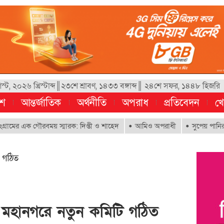
্ট, ২০২৬ খ্রিস্টাব্দ║২৩শে শ্রাবণ, ১৪৩৩ বঙ্গাব্দ║ ২৪শে সফর, ১৪৪৮ হিজরি
েশ
আন্তর্জাতিক
অর্থনীতি
অপরাধ
প্রতিবেদন
খে
ক গৌরবময় স্মারক: দিপ্তী ও শাহেদ
আমিও অপরাধী
সুপেয় পানির অধিকার নিশ
ি গঠিত
রাম মহানগরে নতুন কমিটি গঠিত