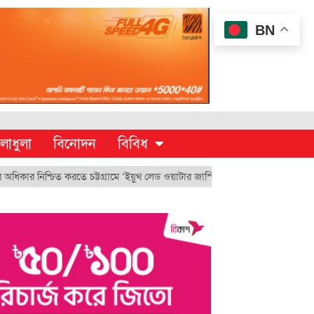
BN
লাধুলা
বিনোদন
বিবিধ
্চিত করতে চট্টগ্রামে ‘ইয়ুথ লেড ওয়াটার জাস্টিস মুভমেন্ট’
চুয়েট’র ভিসি হিসেব