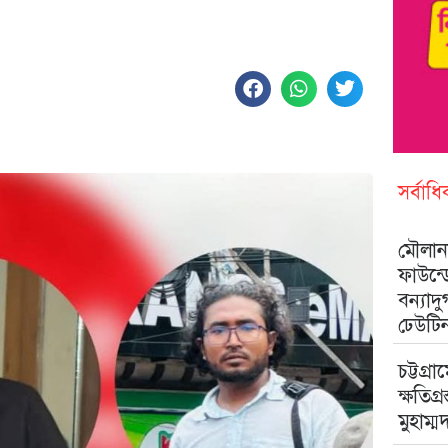
সর্বাধ
মৌলানা
ফাউন্
বন্যাদ
ঢেউটি
চট্টগ্রা
ক্ষতিগ্
মুহাম্