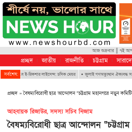
আজ শুক্রবার ║ ৭ই আগস
প্রচ্ছদ
জাতীয়
রাজনীতি
চট্টগ্রাম
সারাদ
সর্বশেষ:
াবে ই-রিকশার লাইসেন্স: চসিক মেয়র
জুলাই গণঅভ্যুত্থান ঐক্যবদ্ধ সংগ্রামের এ
প্রচ্ছদ
»
বৈষম্যবিরোধী ছাত্র আন্দোলন “চট্টগ্রাম মহানগরে নতুন কমিট
আহবায়ক রিজাউর, সদস্য সচিব নিজাম
বৈষম্যবিরোধী ছাত্র আন্দোলন “চট্টগ্