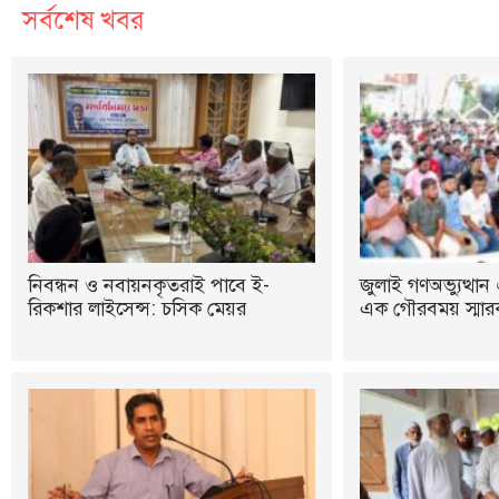
সর্বশেষ খবর
নিবন্ধন ও নবায়নকৃতরাই পাবে ই-
জুলাই গণঅভ্যুত্থান 
রিকশার লাইসেন্স: চসিক মেয়র
এক গৌরবময় স্মারক: