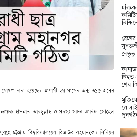
চসিকের
কমিটিত
নিশ্চি
রেলের 
সুবক্ত
নেতৃত্ব
কানাডা
নিহত ম
শেষ বি
মিটি ঘোষণা করা হয়েছে। আগামী ছয় মাসের জন্য ৩১৫ জনের
মুক্তিয
সোসাই
র আহ্বায়ক হাসনাত আবদুল্লাহ ও সদস্য সচিব আরিফ সোহেল
পুনর্গঠ
ছে চট্টগ্রাম বিশ্ববিদ্যালয়ের রিজাউর রহমানকে। সিনিয়র