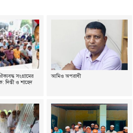
ঐক্যবদ্ধ সংগ্রামের
আমিও অপরাধী
 দিপ্তী ও শাহেদ