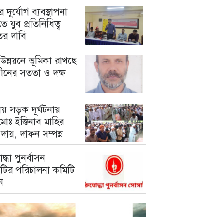
 দুর্যোগ ব্যবস্থাপনা
ে যুব প্রতিনিধিত্ব
তের দাবি
উন্নয়নে ভূমিকা রাখছে
গীনের সততা ও দক্ষ
য় সড়ক দূর্ঘটনায়
োঃ ইস্তিনাব মাহির
দায়, দাফন সম্পন্ন
োদ্ধা পুনর্বাসন
টির পরিচালনা কমিটি
ন