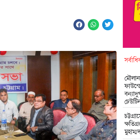
সর্বাধ
মৌলানা
ফাউন্
বন্যাদ
ঢেউটি
চট্টগ্রা
ক্ষতিগ্
মুহাম্