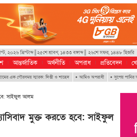
, ২০২৬ খ্রিস্টাব্দ║২৫শে শ্রাবণ, ১৪৩৩ বঙ্গাব্দ║ ২৬শে সফর, ১৪৪৮ হিজরি
েশ
আন্তর্জাতিক
অর্থনীতি
অপরাধ
প্রতিবেদন
খে
 গৌরবময় স্মারক: দিপ্তী ও শাহেদ
আমিও অপরাধী
সুপেয় পানির অধিকার নিশ্
 হবে: সাইফুল আলম
যাসিবাদ মুক্ত করতে হবে: সাইফুল