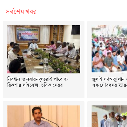
সর্বশেষ খবর
নিবন্ধন ও নবায়নকৃতরাই পাবে ই-
জুলাই গণঅভ্যুত্থান 
রিকশার লাইসেন্স: চসিক মেয়র
এক গৌরবময় স্মারক: