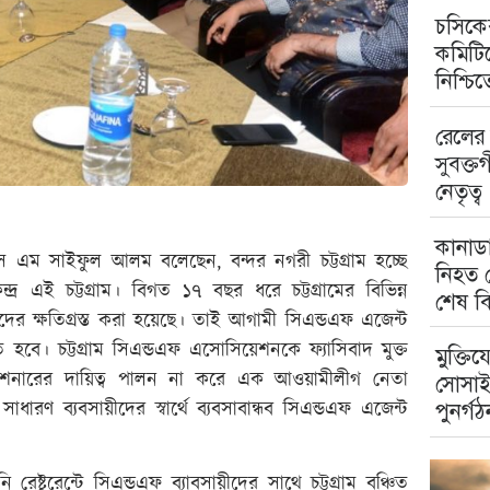
চসিকের
কমিটিত
নিশ্চি
রেলের 
সুবক্ত
নেতৃত্ব
কানাডা
স এম সাইফুল আলম বলেছেন, বন্দর নগরী চট্টগ্রাম হচ্ছে
নিহত ম
্দ্র এই চট্টগ্রাম। বিগত ১৭ বছর ধরে চট্টগ্রামের বিভিন্ন
শেষ বি
য়ীদের ক্ষতিগ্রস্ত করা হয়েছে। তাই আগামী সিএন্ডএফ এজেন্ট
 হবে। চট্টগ্রাম সিএন্ডএফ এসোসিয়েশনকে ফ্যাসিবাদ মুক্ত
মুক্তিয
মিশনারের দায়িত্ব পালন না করে এক আওয়ামীলীগ নেতা
সোসাই
ধারণ ব্যবসায়ীদের স্বার্থে ব্যবসাবান্ধব সিএন্ডএফ এজেন্ট
পুনর্গঠ
েষ্টুরেন্টে সিএন্ডএফ ব্যাবসায়ীদের সাথে চট্টগ্রাম বঞ্চিত