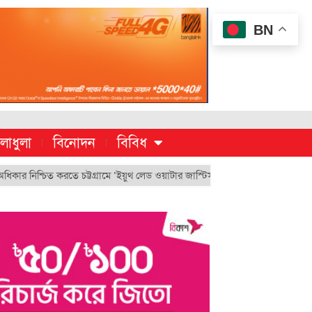
BN
লাধুলা
বিনোদন
বিবিধ
চিত করতে চট্টগ্রামে ‘ইয়ুথ লেড ওয়াটার জাস্টিস মুভমেন্ট’
চুয়েট’র ভিসি হিসেবে