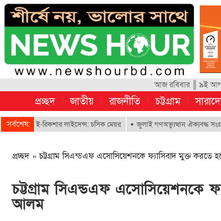
আজ রবিবার ║ ৯ই আগস্ট
প্রচ্ছদ
জাতীয়
রাজনীতি
চট্টগ্রাম
সারাদ
সর্বশেষ:
বে ই-রিকশার লাইসেন্স: চসিক মেয়র
জুলাই গণঅভ্যুত্থান ঐক্যবদ্ধ সংগ্রামের এক
প্রচ্ছদ
»
চট্টগ্রাম সিএন্ডএফ এসোসিয়েশনকে ফ্যাসিবাদ মুক্ত করতে
চট্টগ্রাম সিএন্ডএফ এসোসিয়েশনকে ফ্
আলম