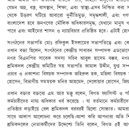
আজ আমরা যদি ঐক্যবদ্ধ থাকতে পারি, তাহলে মানুষের হারানো 
যেমন অন্ন, বস্ত্র, বাসস্থান, শিক্ষা, এবং স্বাস্থ্য-এসব নিশ্চিত 
থেকে উত্তরণ ঘটিয়ে আবারো দুর্নীতিমুক্ত, সমৃদ্ধশালী, এবং 
বাংলাদেশ হবে জনগণের মৌলিক অধিকারসমৃদ্ধ, যেখানে মানুষ গণত
পাবে এবং আইনের শাসন ও ন্যায়বিচার প্রতিষ্ঠিত হবে। এটাই হ
সংগঠনের সভাপতি মোঃ রফিকুল ইসলামের সভাপতিত্বে এবং কেন্দ
প্রধান বক্তা ছিলেন, সংগঠনের কেন্দ্রীয় সাধারন সম্পাদক এডভ
নগর বিএনপির সাবেক সদস্য সচিব আবুল হাসেম বক্কর, নগর
শ্রমিকদল কেন্দ্রীয় কমিটির সহ সভাপতি কামাল উদ্দীন, যুগ্ম 
প্রচার ও প্রকাশনা বিষয়ক সম্পাদক জহিরুল হক, মহিলা বিষয়ক 
হোসেন, বিভাগীয় সমন্বয়ক মনির আহমেদ, দেলোয়ার হোসেন, জিয়
প্রধান বক্তার বক্তব্যে এম আর মঞ্জু বলেন, বিগত ফ্যাসিস্ট
কর্মচারীদের নায্য অধিকার খর্ব করেছে । যা বর্তমানে কর্মচার
প্রতিষ্ঠার লড়াইয়ে রেল শ্রমিকদল বরবরই ছিলো সোচ্চার। আমরা
সাথে আলাপ আলোচনা করে চলেছি।আশা করি আপনারা অতি শি
শ্রমিকদলের নেতাকর্মীদের উদ্দেশ্যে তিনি বলেন, বিগত ৫ই