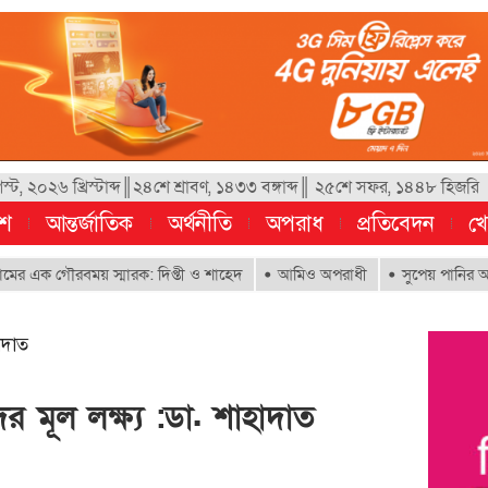
, ২০২৬ খ্রিস্টাব্দ║২৪শে শ্রাবণ, ১৪৩৩ বঙ্গাব্দ║ ২৫শে সফর, ১৪৪৮ হিজরি
েশ
আন্তর্জাতিক
অর্থনীতি
অপরাধ
প্রতিবেদন
খে
ক গৌরবময় স্মারক: দিপ্তী ও শাহেদ
আমিও অপরাধী
সুপেয় পানির অধিকার নিশ্
াদাত
 মূল লক্ষ্য :ডা. শাহাদাত