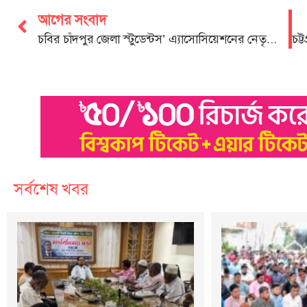
আগের সংবাদ
চবির চাঁদপুর জেলা স্টুডেন্টস’ এ্যাসোসিয়েশনের নেতৃত্বে ইলিয়াস-রুপক
সর্বশেষ খবর