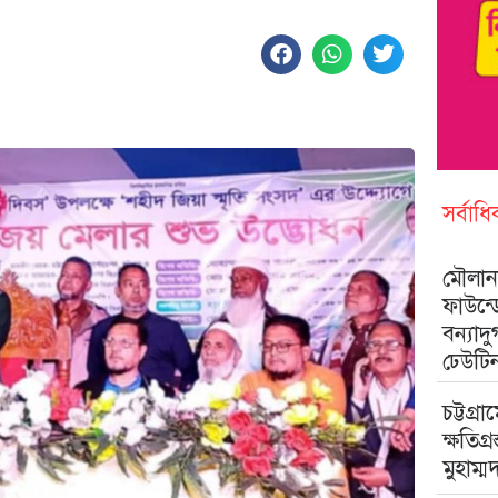
সর্বাধ
মৌলানা
ফাউন্
বন্যাদ
ঢেউটি
চট্টগ্রা
ক্ষতিগ্
মুহাম্