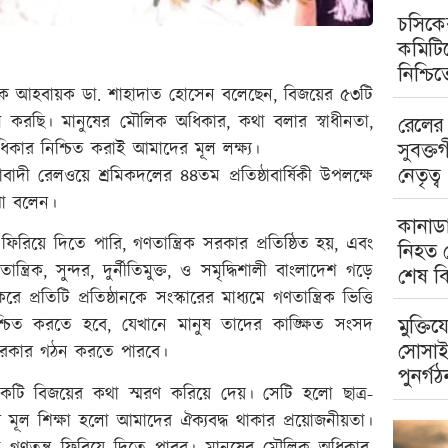
চসিকের
কমিটিত
নিশ্চি
াবেক আহবায়ক ডা. শাহাদাত হোসেন বলেছেন, বিজয়ের ৫৩টি
রাম করছি। মানুষের মৌলিক অধিকার, কথা বলার স্বাধীনতা,
রেলের 
সুবক্ত
িকার নিশ্চিত করাই আমাদের মূল লক্ষ্য।
নেতৃত্ব
দী রেলওয়ে শ্রমিকদলের ৪৪তম প্রতিষ্ঠাবার্ষিকী উপলক্ষে
থা বলেন।
কানাডা
ে দিতে পারি, গণতান্ত্রিক সরকার প্রতিষ্ঠিত হয়, এবং
নিহত ম
িক, সুন্দর, দুর্নীতিমুক্ত, ও সমৃদ্ধিশালী বাংলাদেশ গড়ে
শেষ বি
রতিটি প্রতিষ্ঠানকে সংস্কারের মাধ্যমে গণতান্ত্রিক ভিত্তি
ন নিশ্চিত করতে হবে, যেখানে মানুষ তাদের কাঙ্ক্ষিত সংসদ
মুক্তিয
সোসাই
ক সরকার গঠন করতে পারবে।
পুনর্গঠ
বিজয়ের কথা স্মরণ করিয়ে দেয়। সেটি হলো ছাত্র-
মূল শিক্ষা হলো আমাদের ঐক্যবদ্ধ থাকার প্রয়োজনীয়তা।