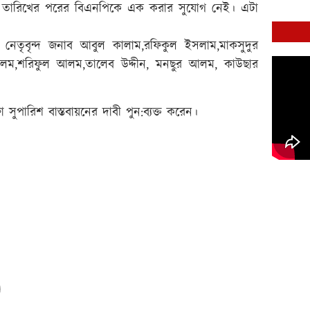
 তারিখের পরের বিএনপিকে এক করার সুযোগ নেই। এটা
্থ নেতৃবৃন্দ জনাব আবুল কালাম,রফিকুল ইসলাম,মাকসুদুর
লম,শরিফুল আলম,তালেব উদ্দীন, মনছুর আলম, কাউছার
ুপারিশ বাস্তবায়নের দাবী পুন:ব্যক্ত করেন।