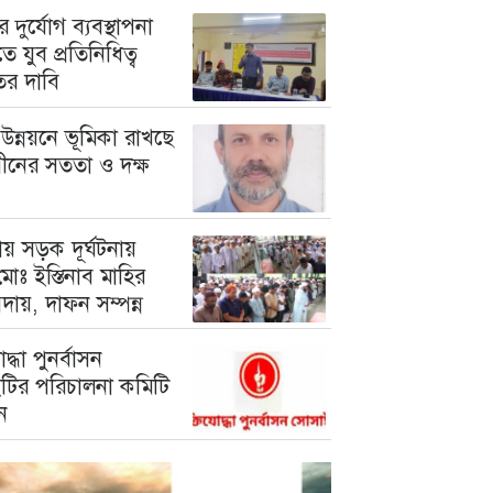
 দুর্যোগ ব্যবস্থাপনা
ে যুব প্রতিনিধিত্ব
তের দাবি
উন্নয়নে ভূমিকা রাখছে
গীনের সততা ও দক্ষ
য় সড়ক দূর্ঘটনায়
োঃ ইস্তিনাব মাহির
দায়, দাফন সম্পন্ন
োদ্ধা পুনর্বাসন
টির পরিচালনা কমিটি
ন