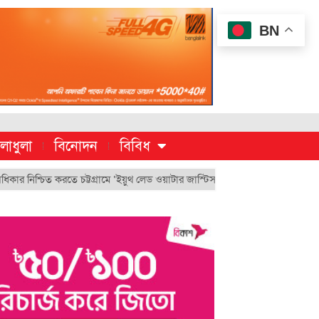
BN
লাধুলা
বিনোদন
বিবিধ
চিত করতে চট্টগ্রামে ‘ইয়ুথ লেড ওয়াটার জাস্টিস মুভমেন্ট’
চুয়েট’র ভিসি হিসেব