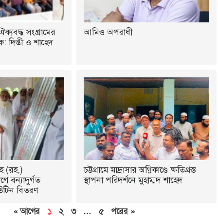
ঐক্যবদ্ধ সংগ্রামের
আমিও অপরাধী
 দিপ্তী ও শাহেদ
হ (রহ.)
চট্টগ্রামে মাদ্রাসার অগ্নিকাণ্ডে ক্ষতিগ্রস্ত
ে বন্যাদুর্গত
স্থাপনা পরিদর্শনে মুহাম্মদ শাহেদ
উটিন বিতরণ
« আগের
১
২
৩
…
৫
পরের »