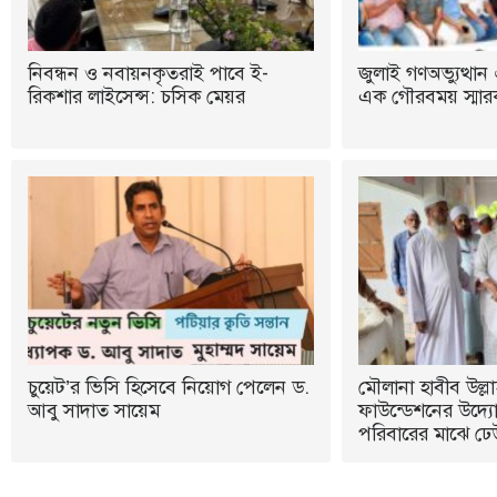
নিবন্ধন ও নবায়নকৃতরাই পাবে ই-
জুলাই গণঅভ্যুত্থান 
রিকশার লাইসেন্স: চসিক মেয়র
এক গৌরবময় স্মারক:
চুয়েট’র ভিসি হিসেবে নিয়োগ পেলেন ড.
মৌলানা হাবীব উল্লা
আবু সাদাত সায়েম
ফাউন্ডেশনের উদ্যোগ
পরিবারের মাঝে ঢে