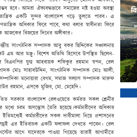
গণতন্ত্র ফিরিয়ে দিতে পারব। মানুষের মৌলিক অধিকার,
করা সম্ভব হবে। আমরা ঐক্যবদ্ধভাবে সমাজের নষ্ট হওয়া অবস্থা
গণতান্ত্রিক একটি সুন্দর বাংলাদেশ গড়ে তুলতে পারব। এ
ান্ত্রিক অধিকার ফিরে পাবে, কথা বলার স্বাধীনতা ফিরে
োক আজকের বিজয়ের দিনের অঙ্গীকার।
্রীয় সাংগঠনিক সম্পাদক আবু বকর ছিদ্দিকের সঞ্চালনায়
োকেট এম আর মঞ্জু। বিশেষ অতিথি হিসেবে উপস্থিত ছিলেন-
 বিএনপির যুগ্ম আহবায়ক শফিকুর রহমান স্বপন, রেল
সম্পাদক মোঃ সাহাবউদ্দিন, সাংগঠনিক সম্পাদক মোঃ আলী,
সম্পাদিকা মনোয়ারা বেগম, সমাজ সল্যাণ সম্পাদক মারুফ
াউর রহমান, এসকে মুজিব, মো. মেহেদি।
 ও পতিত সরকার বাংলাদেশ রেলওয়েতে কর্মরত সকল শ্রেনীর
ীদের মধ্যে চরম অসন্তোষ তৈরি হয়েছে।কর্মচারীদের অধিকার
 ইতিমধ্যেই কর্মচারীদের সকল দাবীমালা নিয়ে প্রশাসনের
ঘ্রই এর ইতিবাচক একটি ফলাফল দেখতে পাবেন। রেল
 আগস্টের আগে যাদেরকে পাওয়া গিয়েছে তারাই আগামীতে