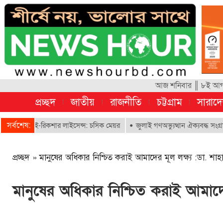
আজ শনিবার ║ ৮ই আগস্ট
প্রচ্ছদ
জাতীয়
রাজনীতি
চট্টগ্রাম
সারাদ
সর্বশেষ:
বে ই-রিকশার লাইসেন্স: চসিক মেয়র
জুলাই গণঅভ্যুত্থান ঐক্যবদ্ধ সংগ্রামের এ
প্রচ্ছদ
»
মানুষের অধিকার নিশ্চিত করাই আমাদের মূল লক্ষ্য :ডা. শাহ
মানুষের অধিকার নিশ্চিত করাই আমাদের