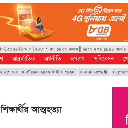
, ২০২৬ খ্রিস্টাব্দ║২৪শে শ্রাবণ, ১৪৩৩ বঙ্গাব্দ║ ২৫শে সফর, ১৪৪৮ হিজরি
েশ
আন্তর্জাতিক
অর্থনীতি
অপরাধ
প্রতিবেদন
খে
ামের এক গৌরবময় স্মারক: দিপ্তী ও শাহেদ
আমিও অপরাধী
সুপেয় পানির অধিকা
িক্ষার্থীর আত্মহত্যা