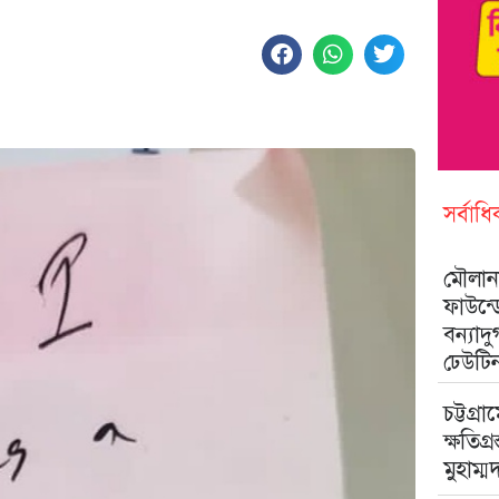
সর্বাধ
মৌলানা
ফাউন্
বন্যাদ
ঢেউটি
চট্টগ্রা
ক্ষতিগ্
মুহাম্