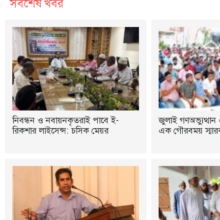
সর্বশেষ খবর
নিবন্ধন ও নবায়নকৃতরাই পাবে ই-
জুলাই গণঅভ্যুত্থান 
রিকশার লাইসেন্স: চসিক মেয়র
এক গৌরবময় স্মারক: