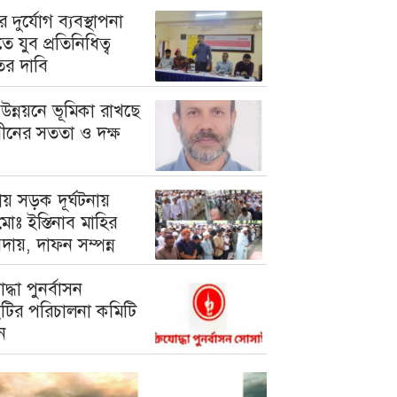
 দুর্যোগ ব্যবস্থাপনা
ে যুব প্রতিনিধিত্ব
তের দাবি
উন্নয়নে ভূমিকা রাখছে
গীনের সততা ও দক্ষ
য় সড়ক দূর্ঘটনায়
োঃ ইস্তিনাব মাহির
দায়, দাফন সম্পন্ন
োদ্ধা পুনর্বাসন
টির পরিচালনা কমিটি
ন