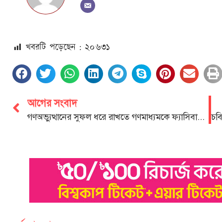
খবরটি পড়েছেন : ২০
৬৩১
আগের সংবাদ
গণঅভ্যুত্থানের সুফল ধরে রাখতে গণমাধ্যমকে ফ্যাসিবাদ মুক্ত করতে হবে:সিএমইউজে