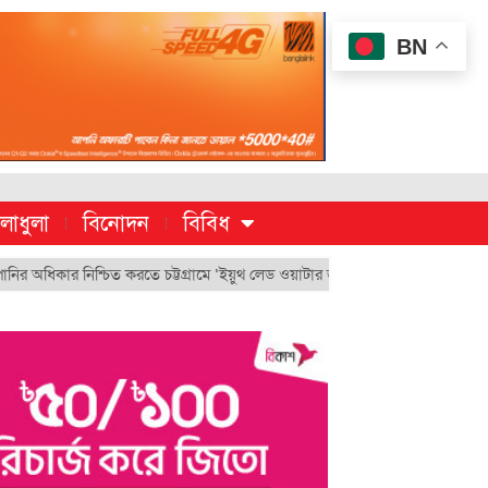
BN
লাধুলা
বিনোদন
বিবিধ
র নিশ্চিত করতে চট্টগ্রামে ‘ইয়ুথ লেড ওয়াটার জাস্টিস মুভমেন্ট’
চুয়েট’র ভিসি