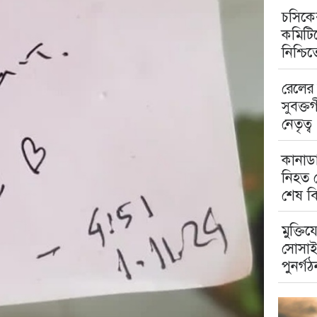
চসিকের
কমিটিত
নিশ্চি
রেলের 
সুবক্ত
নেতৃত্ব
কানাডা
নিহত ম
শেষ বি
মুক্তিয
সোসাই
পুনর্গঠ