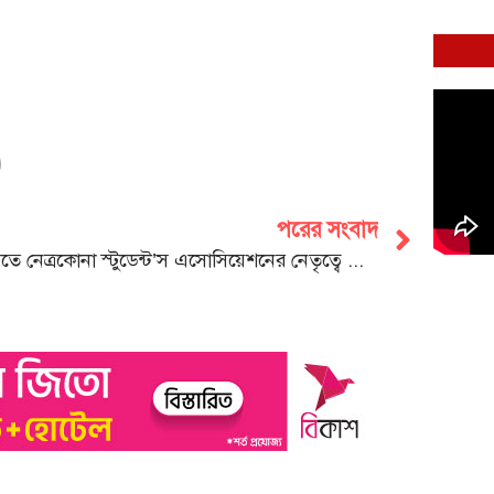
পরের সংবাদ
চবিতে নেত্রকোনা স্টুডেন্ট’স এসোসিয়েশনের নেতৃত্বে সিমান্ত -আরমান