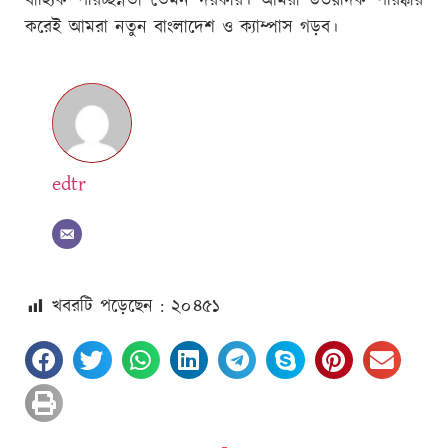
বাহ্যিক পরিচ্ছন্নতা তেমন দরকার। আমরা উভয়দিক পরিষ্কার
করেই আমরা নতুন বাংলাদেশ ও ক্যাম্পাস গড়ব।
edtr
খবরটি পড়েছেন : ২০
৪৫১