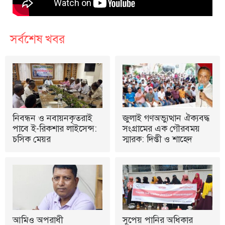
সর্বশেষ খবর
নিবন্ধন ও নবায়নকৃতরাই
জুলাই গণঅভ্যুত্থান ঐক্যবদ্ধ
পাবে ই-রিকশার লাইসেন্স:
সংগ্রামের এক গৌরবময়
চসিক মেয়র
স্মারক: দিপ্তী ও শাহেদ
আমিও অপরাধী
সুপেয় পানির অধিকার