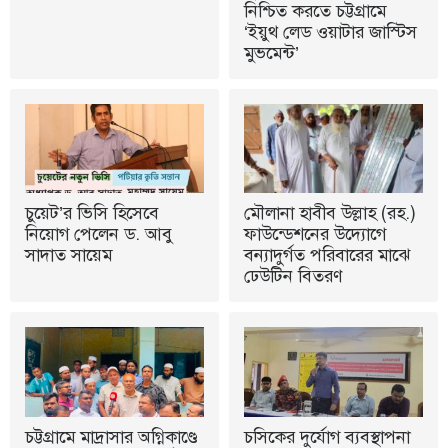
নিশ্চিত করতে চট্টগ্রামে
‘ইয়ুথ লেড ওয়াটার জাস্টিস
মুভমেন্ট’
চুয়েট’র ভিসি হিসেবে
মৌলানা হাবীব উল্লাহ (রহ.)
নিয়োগ পেলেন ড. আবু
ফাউন্ডেশনের উদ্যোগে
সাদাত সায়েম
বন্যাদুর্গত পরিবারের মাঝে
ঢেউটিন বিতরণ
চট্টগ্রামে মাদ্রাসার অগ্নিকাণ্ডে
চসিকের দুর্যোগ ব্যবস্থাপনা