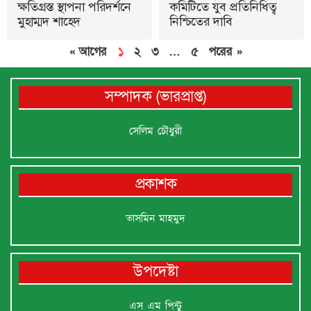
ক্ষতিগ্রস্ত স্থাপনা পরিদর্শনে
কমিটিতে যুব প্রতিনিধিত্ব
মুহাম্মদ শাহেদ
নিশ্চিতের দাবি
« আগের
১
২
৩
…
৫
পরের »
সম্পাদক (ভারপ্রাপ্ত)
সেলিম চৌধুরী
প্রকাশক
তাসমিন মাহমুদ
উপদেষ্টা
এস এম পিন্টু