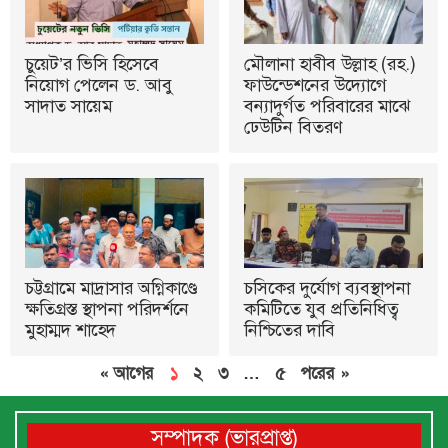
চুয়েট’র ভিসি হিসেবে
মৌলানা হাবীব উল্লাহ (রহ.)
নিয়োগ পেলেন ড. আবু
ফাউন্ডেশনের উদ্যোগে
সাদাত সায়েম
বন্যাদুর্গত পরিবারের মাঝে
ঢেউটিন বিতরণ
চট্টগ্রামে মাদ্রাসার অগ্নিকাণ্ডে
চসিকের দুর্যোগ ব্যবস্থাপনা
ক্ষতিগ্রস্ত স্থাপনা পরিদর্শনে
কমিটিতে যুব প্রতিনিধিত্ব
মুহাম্মদ শাহেদ
নিশ্চিতের দাবি
« আগের
১
২
৩
…
৫
পরের »
সম্পাদক (ভারপ্রাপ্ত)