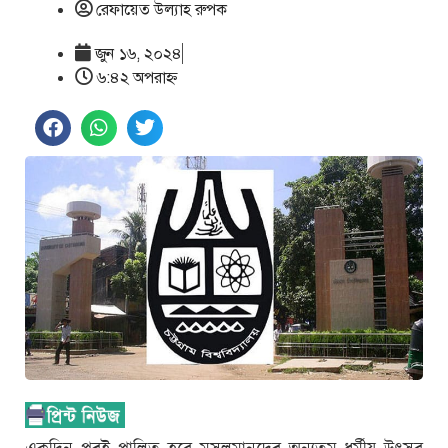
রেফায়েত উল্যাহ রুপক
জুন ১৬, ২০২৪
৬:৪২ অপরাহ্ণ