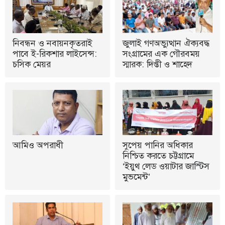
নিবন্ধন ও নবায়নকৃতরাই
জুলাই গণঅভ্যুত্থান ঐক্যবদ্ধ
পাবে ই-রিকশার লাইসেন্স:
সংগ্রামের এক গৌরবময়
চসিক মেয়র
স্মারক: দিপ্তী ও শাহেদ
আমিও অপরাধী
সুপেয় পানির অধিকার
নিশ্চিত করতে চট্টগ্রামে
‘ইয়ুথ লেড ওয়াটার জাস্টিস
মুভমেন্ট’