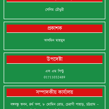
সেলিম চৌধুরী
প্রকাশক
তাসমিন মাহমুদ
উপদেষ্টা
এস এম পিন্টু
01711032489
সম্পাদকীয় কার্যালয়
বঙ্গবন্ধু ভবন, ৪র্থ তলা, ৮ মোমিন রোড, চেরাগী পাহাড়, চট্টগ্রাম –