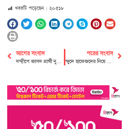
খবরটি পড়েছেন : ২০
৫১৮
আগের সংবাদ
পরের সংবাদ
সন্দ্বীপে জাসদ প্রার্থী নুরুল আক্তারের নির্বাচনী ইশতেহার ঘোষণা
ক্ষুদে হাফেজদের নিয়ে ছাত্রলীগের ৭৬” তম প্রতিষ্ঠা বার্ষিকী উদযাপন