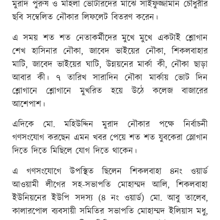
মুরাদ পুরুষ ও মহিলা ভোটারদের মাঝে সাইফুজ্জামান চৌধুরীর
ছবি সম্বেলিত নৌকার লিফলেট বিতরণ করেন।
এ সময় শত শত নেতাকর্মীদের মুখে মুখে একটাই শ্লোগান
শেখ হাসিনার নৌকা, জাবেদ ভাইয়ের নৌকা, শিকলবাহার
মাটি, জাবেদ ভাইয়ের ঘাটি, উন্নয়নের মার্কা কী, নৌকা ছাড়া
আবার কী। ৭ তারিখ সারাদিন নৌকা মার্কায় ভোট দিন
শ্লোগানে শ্লোগানে মুখরিত হয়ে উঠে কলেজ বাজারের
আশেপাশ।
এদিকে মো. মহিউদ্দিন মুরাদ নৌকার পক্ষে নির্বাচনী
গণসংযোগ করছেন এমন খবর পেয়ে শত শত যুবকেরা স্লোগান
দিতে দিতে মিছিলে যোগ দিতে থাকেন।
এ গণসংযোগে উপস্থিত ছিলেন শিকলবাহা ৪নং ওয়ার্ড
আওয়ামী লীগের সহ-সভাপতি মোহাম্মদ আলি, শিকলবাহা
ইউনিয়নের ইউপি সদস্য (৪ নং ওয়ার্ড) মো. আবু তালেব,
কালারপোল ব্যবসায়ী সমিতির সভাপতি মোহাম্মদ ইলিয়াস মধু,