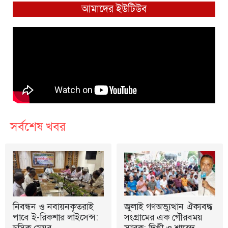
আমাদের ইউটিউব
সর্বশেষ খবর
নিবন্ধন ও নবায়নকৃতরাই
জুলাই গণঅভ্যুত্থান ঐক্যবদ্ধ
পাবে ই-রিকশার লাইসেন্স:
সংগ্রামের এক গৌরবময়