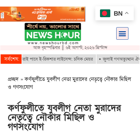
BN
আজ বৃহস্পতিবার ║ ৬ই আগস্ট, ২০২৬ খ্রিস্টাব্দ
সর্বশেষ:
নবায়নকৃতরাই পাবে ই-রিকশার লাইসেন্স: চসিক মেয়র
জুলাই গণঅভ্যুত্থান ঐক্যবদ
প্রচ্ছদ
»
কর্ণফুলীতে যুবলীগ নেতা মুরাদের নেতৃত্বে নৌকার মিছিল
ও গণসংযোগ
কর্ণফুলীতে যুবলীগ নেতা মুরাদের
নেতৃত্বে নৌকার মিছিল ও
গণসংযোগ