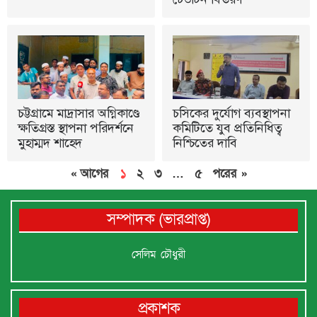
চট্টগ্রামে মাদ্রাসার অগ্নিকাণ্ডে
চসিকের দুর্যোগ ব্যবস্থাপনা
ক্ষতিগ্রস্ত স্থাপনা পরিদর্শনে
কমিটিতে যুব প্রতিনিধিত্ব
মুহাম্মদ শাহেদ
নিশ্চিতের দাবি
« আগের
১
২
৩
…
৫
পরের »
সম্পাদক (ভারপ্রাপ্ত)
সেলিম চৌধুরী
প্রকাশক