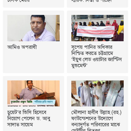
চসিক মেয়র
স্মারক: দিপ্তী ও শাহেদ
আমিও অপরাধী
সুপেয় পানির অধিকার
নিশ্চিত করতে চট্টগ্রামে
‘ইয়ুথ লেড ওয়াটার জাস্টিস
মুভমেন্ট’
চুয়েট’র ভিসি হিসেবে
মৌলানা হাবীব উল্লাহ (রহ.)
নিয়োগ পেলেন ড. আবু
ফাউন্ডেশনের উদ্যোগে
সাদাত সায়েম
বন্যাদুর্গত পরিবারের মাঝে
ঢেউটিন বিতরণ