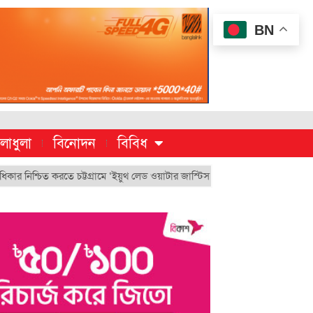
BN
লাধুলা
বিনোদন
বিবিধ
িত করতে চট্টগ্রামে ‘ইয়ুথ লেড ওয়াটার জাস্টিস মুভমেন্ট’
চুয়েট’র ভিসি হিসেবে 