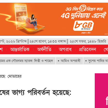
, ২০২৬ খ্রিস্টাব্দ║২৪শে শ্রাবণ, ১৪৩৩ বঙ্গাব্দ║ ২৫শে সফর, ১৪৪৮ হিজরি
েশ
আন্তর্জাতিক
অর্থনীতি
অপরাধ
প্রতিবেদন
খে
গৌরবময় স্মারক: দিপ্তী ও শাহেদ
আমিও অপরাধী
সুপেয় পানির অধিকার নিশ্চ
য়েছে: মোতাহের
ের ভাগ্য পরিবর্তন হয়েছে: