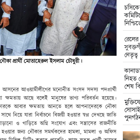
চসিকের
কমিটিত
নিশ্চি
রেলের 
সুবক্ত
নেতৃত্ব
কানাডা
নিহত ম
শেষ বি
িয়া) আসনের আওয়ামীলীগের মনোনীত সংসদ সদস্য পদপ্রার্থী
না ক্ষমতায় আছে বলেই মানুষের ভাগ্য পরিবর্তন হয়েছে।
মুক্তিয
 সরকারকে আবার ক্ষমতায় আনতে হলে আপনাদেরকে নৌকা
সোসাই
ে নিয়ে যারা নির্বাচনে বিজয়ী হওয়ার স্বপ্ন দেখছে জাতি
পুনর্গঠ
 পোড়ানো ও গাড়িতে অগ্নি সংযোগ এবং সন্ত্রাসের রাজনীতি
নী পাড় হওয়ার জন্য নৌকার সমর্থকদের হামলা, মামলা ও অফিস