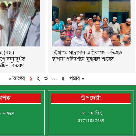
হ (রহ.)
চট্টগ্রামে মাদ্রাসার অগ্নিকাণ্ডে ক্ষতিগ্রস্ত
ে বন্যাদুর্গত
স্থাপনা পরিদর্শনে মুহাম্মদ শাহেদ
উটিন বিতরণ
« আগের
১
২
৩
…
৫
পরের »
রকাশক
উপদেষ্টা
ন মাহমুদ
এস এম পিন্টু
01711032489