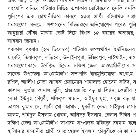
এবং গাড়ি ভাংচুর করেছে। দীর্ঘদিন বিএনপি জামায়াত পটিয়া রাজপথে
সহযোগি বানিয়ে পটিয়ার বিভিন্ন এলাকায় ভোটারদের হুমকি দমকি দ
পুলিশের এক চোখানীতি‘র কারণে স্বতন্ত্র প্রার্থী বহিরাগত সন
গনসংযোগ করছে। প্রশাসনের বিভিন্নস্তরে অভিযোগের পরেও পুলি
জানুয়ারী নৌকা মার্কায় ভোট দিয়ে বিগত ১৫ বছরের অত্যচার,
আহবান জানান।
গতকাল বুধবার (২৭ ডিসেম্বর) পটিয়ার জঙ্গলখাইন ইউনিয়নের
মার্কেট, তিয়ারকুল, লড়িহরা, ঊনাইনপুরা, উজিরপুর, নাইখাইন, 
গনসংযোগকালে উপস্থিত ছিলেন দক্ষিণ জেলা আওয়ামীলীগের সা
সাবেক উপজেলা আওয়ামীলীগ সভাপতি বীরমুক্তিযোদ্ধা আ.ক.ম সা
রশিদ, আ‘লীগ নেতা সাবেক চেয়াম্যোন শাহাদাত হোসেন ফরিদ, সা
কালাম, মুর্তজা কামাল মুন্সি, প্রজ্ঞাজ্যোতি বড়–য়া লিটন, কেন্দ
নেতা ইউনুছ চৌধুরী, শফিকুল মান্নান, আইয়ুব মুছা, সবুজ বড়–য়
তাপস কুমার দে, গাজী মো: জামাল, যুবলীগ নেতা সাইফুল হাসা
আলম, শহিদুল ইসলাম খোকন, আনিসুর ইসলাম, বেলাল উদ্দিন প্র
দক্ষিণ জেলা আওয়ামীলীগ সাধারন সম্পাদক মফিজুর রহমান বলেন, 
হাসিানার মনোনীত প্রার্থী মোতাহেরুল ইসলাম চৌধুরীকে নৌকা মা