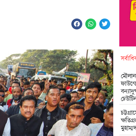
সর্বাধ
মৌলানা
ফাউন্
বন্যাদ
ঢেউটি
চট্টগ্রা
ক্ষতিগ্
মুহাম্