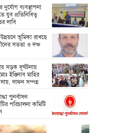
 দুর্যোগ ব্যবস্থাপনা
ে যুব প্রতিনিধিত্ব
তের দাবি
উন্নয়নে ভূমিকা রাখছে
গীনের সততা ও দক্ষ
য় সড়ক দূর্ঘটনায়
োঃ ইস্তিনাব মাহির
দায়, দাফন সম্পন্ন
োদ্ধা পুনর্বাসন
টির পরিচালনা কমিটি
ন