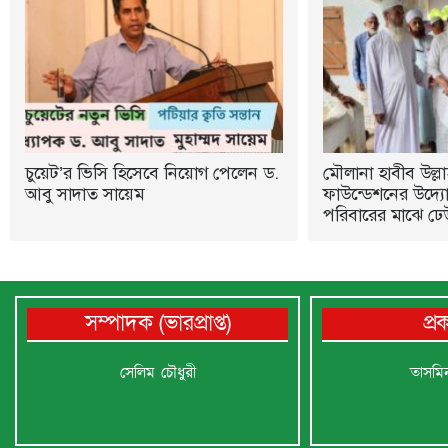
চুয়েট’র ভিসি হিসেবে নিয়োগ পেলেন ড.
মৌলানা হাবীব উল্লা
আবু সাদাত সায়েম
ফাউন্ডেশনের উদ্যোগ
পরিবারের মাঝে ঢে
সম্পাদক (ভারপ্রাপ্ত)
প্
সেলিম চৌধুরী
তাসমি