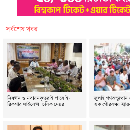
সর্বশেষ খবর
নিবন্ধন ও নবায়নকৃতরাই পাবে ই-
জুলাই গণঅভ্যুত্থান 
রিকশার লাইসেন্স: চসিক মেয়র
এক গৌরবময় স্মারক: