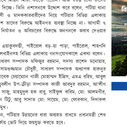
 মিছিল মিটিং করতে পারেনি। আজ স্বতন্ত্র প্রার্থী তাদের
িচ্ছে। তিনি প্রশাসনকে উদ্দ্যেশ করে বলেন, পটিয়া থানা
্ত্রাসী ও মাদককারবারীদের নিয়ে পটিয়ার বিভিন্ন এলাকায়
শ তাদের বিরুদ্ধে আইনগত ব্যবস্থা নিচ্ছে না। আগামী ৭
 নির্যাতন ও অবিচারের বিরুদ্ধে জনগনকে জবাব দেওয়ার
 এয়াকুবদন্ডী, পাইরোল বড়–য়া পাড়া, পাইরোল, শাহগদি
জঙ্গলখাইনসহ বিভিন্ন এলাকায় গনসংযোগকালে একথা বলেন।
ধারণ সম্পাদক মফিজুর রহমান, সদস্য রাশেদ মনোয়ার,
মশুজ্জমান চৌধুরী, সাধারণ সম্পাদক অধ্যাপক হারুনুর
বেক চেয়াম্যোন গাজী মোহাম্মদ ইদ্রিস, এমএ রহিম, আবুল
্রীয় যুবলীগ উপ-ক্রীড়া সম্পাদক কাজী আবদুর রহমান, আ‘লীগ
া সাজু, মাহমুদুল হক বাবু, সাইফুল করিম, মো: আলমগীর,
ন টিটু, আবু সাদাত মো: সায়েম, মো: ফোরকান, দিদারুল
মুখ।
পটিয়ার উন্নয়নের ধারা অব্যহত রাখতে প্রধানমন্ত্রী শেখ
র্কায় ভোট দিয়ে জয়যুক্ত করতে হবে।