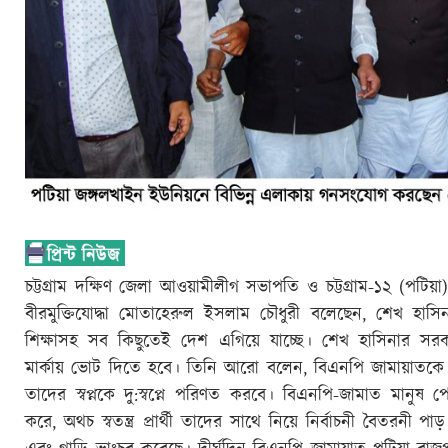
চট্টগ্রাম দক্ষিণ জেলা আওয়ামীলীগ সভাপতি ও চট্টগ্রাম-১২ (পট
বীরমুক্তিযোদ্ধা মোতাহেরুল ইসলাম চৌধুরী বলেছেন, শেখ হাসি
শিক্ষাসহ সব কিছুতেই দেশ এগিয়ে যাচ্ছে। শেখ হাসিনার
মার্কায় ভোট দিতে হবে। তিনি আরো বলেন, বিএনপি জামায়াতকে সাথ
তাদের স্বপ্নকে দু:স্বপ্নে পরিণত করবে। বিএনপি-জামাত মানুষ
করে, অথচ স্বতন্ত্র প্রার্থী তাদের সাথে নিয়ে নির্বাচনী বৈতর