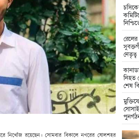
চসিকের
কমিটিত
নিশ্চি
রেলের 
সুবক্ত
নেতৃত্ব
কানাডা
নিহত ম
শেষ বি
মুক্তিয
সোসাই
পুনর্গঠ
ন ধরে নিখোঁজ রয়েছেন। সোমবার বিকালে নগরের ষোলশহর