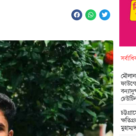
সর্বাধ
মৌলানা
ফাউন্
বন্যাদ
ঢেউটি
চট্টগ্রা
ক্ষতিগ্
মুহাম্