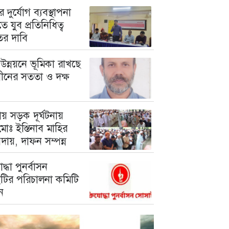
 দুর্যোগ ব্যবস্থাপনা
ে যুব প্রতিনিধিত্ব
তের দাবি
উন্নয়নে ভূমিকা রাখছে
গীনের সততা ও দক্ষ
য় সড়ক দূর্ঘটনায়
োঃ ইস্তিনাব মাহির
দায়, দাফন সম্পন্ন
োদ্ধা পুনর্বাসন
টির পরিচালনা কমিটি
ন