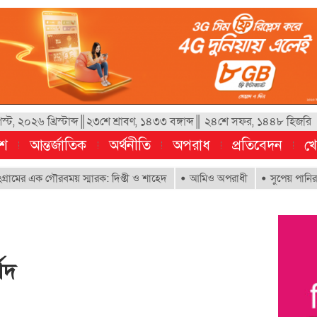
্ট, ২০২৬ খ্রিস্টাব্দ║২৩শে শ্রাবণ, ১৪৩৩ বঙ্গাব্দ║ ২৪শে সফর, ১৪৪৮ হিজরি
েশ
আন্তর্জাতিক
অর্থনীতি
অপরাধ
প্রতিবেদন
খে
ক গৌরবময় স্মারক: দিপ্তী ও শাহেদ
আমিও অপরাধী
সুপেয় পানির অধিকার নিশ্
েদ