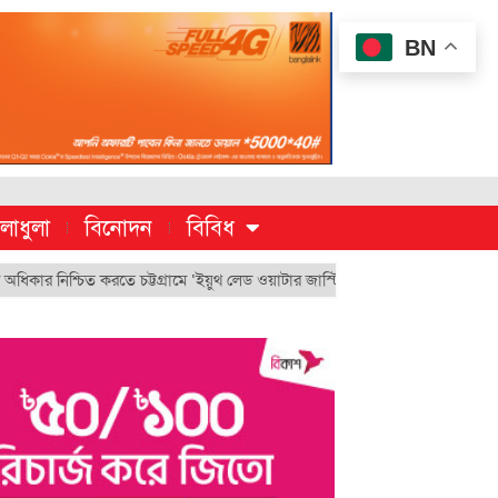
BN
লাধুলা
বিনোদন
বিবিধ
চিত করতে চট্টগ্রামে ‘ইয়ুথ লেড ওয়াটার জাস্টিস মুভমেন্ট’
চুয়েট’র ভিসি হিসেব