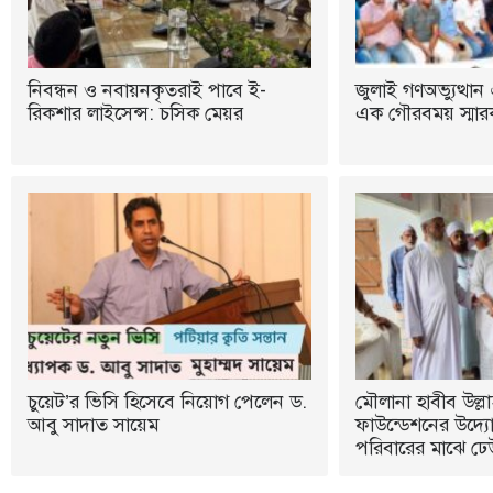
নিবন্ধন ও নবায়নকৃতরাই পাবে ই-
জুলাই গণঅভ্যুত্থান 
রিকশার লাইসেন্স: চসিক মেয়র
এক গৌরবময় স্মারক:
চুয়েট’র ভিসি হিসেবে নিয়োগ পেলেন ড.
মৌলানা হাবীব উল্লা
আবু সাদাত সায়েম
ফাউন্ডেশনের উদ্যোগ
পরিবারের মাঝে ঢে