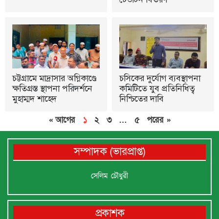
চট্টগ্রামে মাদ্রাসার অগ্নিকাণ্ডে
চসিকের দুর্যোগ ব্যবস্থাপনা
ক্ষতিগ্রস্ত স্থাপনা পরিদর্শনে
কমিটিতে যুব প্রতিনিধিত্ব
মুহাম্মদ শাহেদ
নিশ্চিতের দাবি
« আগের
১
২
৩
…
৫
পরের »
সম্পাদক (ভারপ্রাপ্ত)
সেলিম চৌধুরী
প্রকাশক