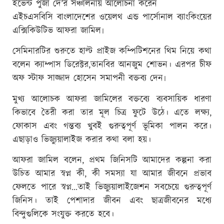
ইভেন্ট পুজা দে’র সঞ্চালনায় আলোচনা করেন
এইচএসবিসি বাংলাদেশের ওয়েলথ এন্ড পার্সোনাল ব্যাংকিংয়ের
এক্সিকিউটিভ আফরা জামিল৷
সেমিনারটির শুরুতে হাল্ট প্রাইজ কম্পিটিশনের থিম নিয়ে কথা
বলেন ক্যাম্পাস ডিরেক্টর,তানবির আনজুম শোভন। এরপর চীফ
অফ স্টাফ সাজ্জাদ হোসেন সমাপনী বক্তব্য দেন৷
মুখ্য আলোচক আফরা জামিলের বক্তব্যে ব্যবসায়িক ধারণা
কিভাবে তৈরী করা তার মূল চিত্র ফুটে উঠে। এতে লক্ষ্য,
ফোকাস এবং গন্তব্য খুবই গুরুত্বপূর্ণ ভূমিকা পালন করে।
এছাড়াও ভিজ্যুয়ালাইজ করার কথা বলা হয়।
আফরা জামিল বলেন, প্রথম জিনিসটি আমাদের কল্পনা করা
উচিত আমার স্বপ্ন কী, কী সমস্যা যা আমার জীবনে প্রভাব
ফেলতে পারে স্বপ্ন…তাই ভিজ্যুয়ালাইজেশন সবচেয়ে গুরুত্বপূর্ণ
জিনিস। তাই পেশাদার জীবন এবং ছাত্রজীবনের মধ্যে
বিন্দুগুলিকে সংযুক্ত করতে হবে।