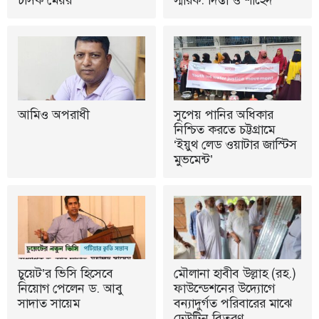
চসিক মেয়র
স্মারক: দিপ্তী ও শাহেদ
আমিও অপরাধী
সুপেয় পানির অধিকার
নিশ্চিত করতে চট্টগ্রামে
‘ইয়ুথ লেড ওয়াটার জাস্টিস
মুভমেন্ট’
চুয়েট’র ভিসি হিসেবে
মৌলানা হাবীব উল্লাহ (রহ.)
নিয়োগ পেলেন ড. আবু
ফাউন্ডেশনের উদ্যোগে
সাদাত সায়েম
বন্যাদুর্গত পরিবারের মাঝে
ঢেউটিন বিতরণ