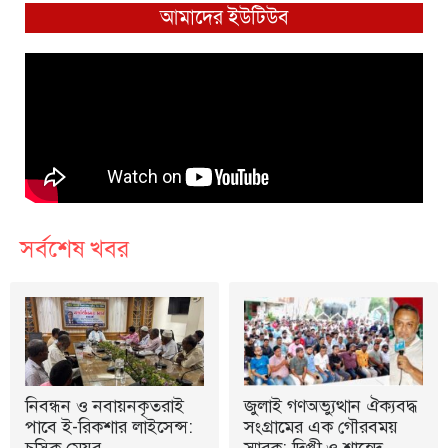
আমাদের ইউটিউব
সর্বশেষ খবর
নিবন্ধন ও নবায়নকৃতরাই
জুলাই গণঅভ্যুত্থান ঐক্যবদ্ধ
পাবে ই-রিকশার লাইসেন্স:
সংগ্রামের এক গৌরবময়