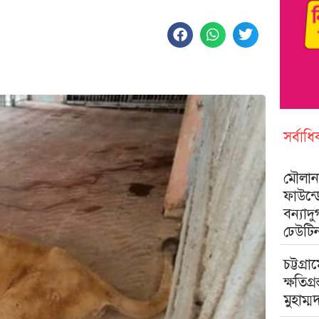
সর্বাধ
মৌলানা
ফাউন্
বন্যাদ
ঢেউটি
চট্টগ্রা
ক্ষতিগ্
মুহাম্