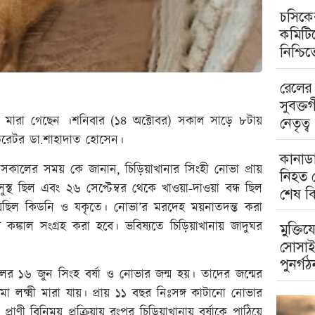
চসিকের
কমিটিত
নিশ্চি
রেলের 
সুবক্ত
থ হয়ে মারা গেছেন ।শনিবার (১৪ অক্টোবর) সকাল সাড়ে ৮টায়
নেতৃত্ব
িউরেটর ডা.শাহাদাত হোসেন।
কানাডা
সকালের সময় কে জানান, চিড়িয়াখানার সিংহী নোভা প্রায়
নিহত ম
্থ ছিল এবং ২৬ সেপ্টেম্বর থেকে খাওয়া-দাওয়া বন্ধ ছিল
শেষ বি
েছিল কিডনি ও যকৃতে। নোভা’র মরদেহ ময়নাতদন্ত করা
ঙ্কাল সংগ্রহ করা হবে। ভবিষ্যতে চিড়িয়াখানায় জাদুঘর
মুক্তিয
সোসাই
পুনর্গঠ
ের ১৬ জুন সিংহ বর্ষা ও নোভার জন্ম হয়। তাদের জন্মের
 লক্ষ্মী মারা যায়। প্রায় ১১ বছর নিঃসঙ্গ কাটানো নোভার
রাণী বিনিময় প্রক্রিয়ায় রংপুর চিড়িয়াখানায় বর্ষাকে পাঠিয়ে