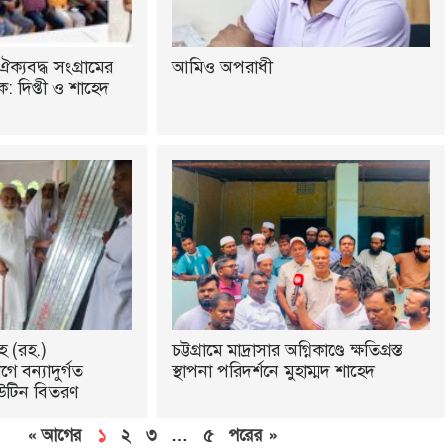
ঐক্যবদ্ধ সংগ্রামের
আমিও অপরাধী
 দিপ্তী ও শাহেদ
হ (রহ.)
চট্টগ্রামে মাদ্রাসার অগ্নিকাণ্ডে ক্ষতিগ্রস্ত
ে বন্যাদুর্গত
স্থাপনা পরিদর্শনে মুহাম্মদ শাহেদ
উটিন বিতরণ
« আগের
১
২
৩
…
৫
পরের »