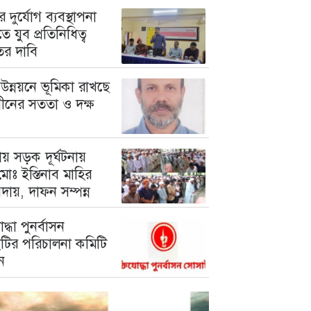
 দুর্যোগ ব্যবস্থাপনা
ে যুব প্রতিনিধিত্ব
তের দাবি
উন্নয়নে ভূমিকা রাখছে
গীনের সততা ও দক্ষ
য় সড়ক দূর্ঘটনায়
োঃ ইস্তিনাব মাহির
দায়, দাফন সম্পন্ন
োদ্ধা পুনর্বাসন
টির পরিচালনা কমিটি
ন