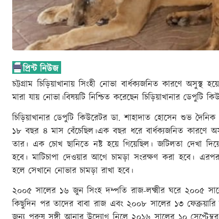
চট্টগ্রাম চিড়িয়াখানায় সিংহী নোভা বার্ধক্যজনিত কারণে অসুস্
মারা যায় নোভা।বিষয়টি নিশ্চিত করেছেন চিড়িয়াখানার ডেপুটি ক
চিড়িয়াখানার ডেপুটি কিউরেটর ডা. শাহাদাত হোসেন শুভ দৈনিক 
১৮ বছর ৪ মাস বেঁচেছিল।এক বছর ধরে বার্ধক্যজনিত কারণে অসুস
তার। এক চোখ ছানিতে নষ্ট হয়ে গিয়েছিল। জটিলতা দেখা দিয়
হবে। মাটিচাপা দেওয়ার আগে চামড়া সংরক্ষণ করা হবে। এরপর ক
হলে সেখানে নোভার চামড়া রাখা হবে।
২০০৫ সালের ১৬ জুন সিংহ দম্পতি রাজ-লক্ষ্মীর ঘরে ২০০৫ সাল
কিছুদিন পর তাদের বাবা রাজ এবং ২০০৮ সালের ১৩ ফেব্রুয়ারি মা
জন্য পুরুষ সঙ্গী আনার উদ্যোগ নিলে ২০১৬ সালের ১০ সেপ্টেম্বর প্