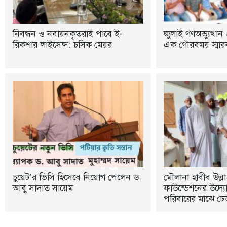
নিবন্ধন ও নবায়নকৃতরাই পাবে ই-
জুলাই গণঅভ্যুত্থান 
রিকশার লাইসেন্স: চসিক মেয়র
এক গৌরবময় স্মারক:
চুয়েট’র ভিসি হিসেবে নিয়োগ পেলেন ড.
মৌলানা হাবীব উল্লা
আবু সাদাত সায়েম
ফাউন্ডেশনের উদ্যোগ
পরিবারের মাঝে ঢে