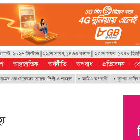
স্ট, ২০২৬ খ্রিস্টাব্দ║২২শে শ্রাবণ, ১৪৩৩ বঙ্গাব্দ║ ২৩শে সফর, ১৪৪৮ হিজর
েশ
আন্তর্জাতিক
অর্থনীতি
অপরাধ
প্রতিবেদন
খে
ক গৌরবময় স্মারক: দিপ্তী ও শাহেদ
আমিও অপরাধী
সুপেয় পানির অধিকার নিশ
যু