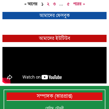
« আগের
১
২
৩
…
৫
পরের »
আমাদের ফেসবুক
আমাদের ইউটিউব
সম্পাদক (ভারপ্রাপ্ত)
সেলিম চৌধুরী