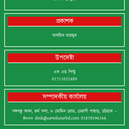
প্রকাশক
তাসমিন মাহমুদ
উপদেষ্টা
এস এম পিন্টু
01711032489
সম্পাদকীয় কার্যালয়
বঙ্গবন্ধু ভবন, ৪র্থ তলা, ৮ মোমিন রোড, চেরাগী পাহাড়, চট্টগ্রাম –
৪০০০
desk@newshourbd.com
01870596166