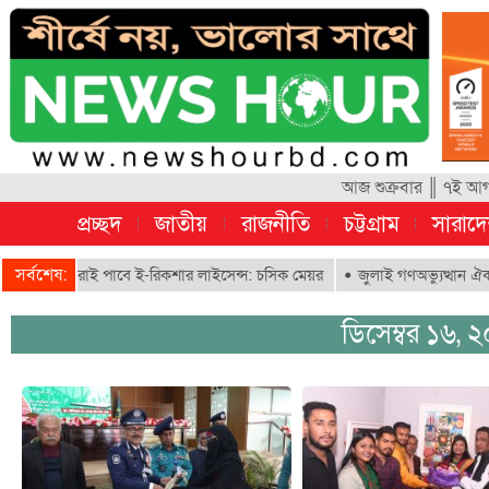
আজ শুক্রবার ║ ৭ই আগস
প্রচ্ছদ
জাতীয়
রাজনীতি
চট্টগ্রাম
সারাদ
সর্বশেষ:
বায়নকৃতরাই পাবে ই-রিকশার লাইসেন্স: চসিক মেয়র
জুলাই গণঅভ্যুত্থান ঐক্যবদ্
ডিসেম্বর ১৬, 