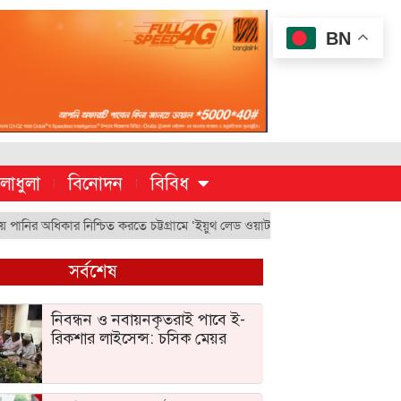
BN
লাধুলা
বিনোদন
বিবিধ
ির অধিকার নিশ্চিত করতে চট্টগ্রামে ‘ইয়ুথ লেড ওয়াটার জাস্টিস মুভমেন্ট’
চুয়েট
সর্বশেষ
নিবন্ধন ও নবায়নকৃতরাই পাবে ই-
রিকশার লাইসেন্স: চসিক মেয়র