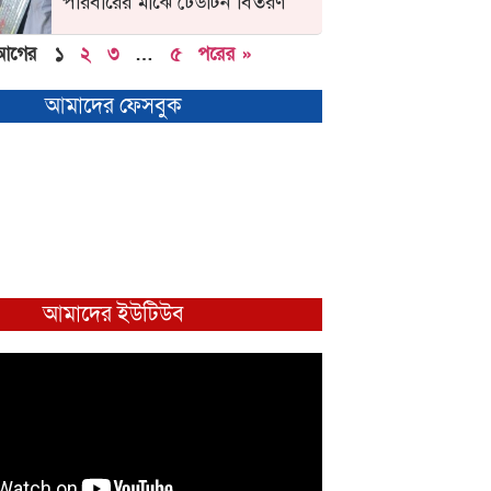
পরিবারের মাঝে ঢেউটিন বিতরণ
আগের
১
২
৩
…
৫
পরের »
আমাদের ফেসবুক
আমাদের ইউটিউব