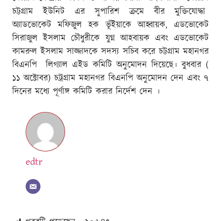
চট্টগ্রাম ইউনিট এর সুপারিশ ক্রমে বীর মুক্তিযোদ্ধা
অ্যাডভোকেট মফিজুল হক ভূঁইয়াকে আহ্বায়ক, এডভোকেট
সিরাজুল ইসলাম চৌধুরীকে যুগ্ন আহবায়ক এবং এডভোকেট
কামরুল ইসলাম সাজ্জাদকে সদস্য সচিব করে চট্টগ্রাম মহানগর
বিএনপি লিগ্যাল এইড কমিটি অনুমোদন দিয়েছে। বুধবার (
১১ অক্টোবর) চট্রগ্রাম মহানগর বিএনপি অনুমোদন দেন এবং ৭
দিনের মধ্যে পূর্ণাঙ্গ কমিটি করার নির্দেশ দেন ।
edtr