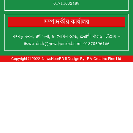
01711032489
সম্পাদকীয় কার্যালয়
বঙ্গবন্ধু ভবন, ৪র্থ তলা, ৮ মোমিন রোড, চেরাগী পাহাড়, চট্টগ্রাম –
৪০০০
desk@newshourbd.com
01870596166
Copyright © 2022:
NewsHourBD
II
Design By :
F.A. Creative Firm Ltd.