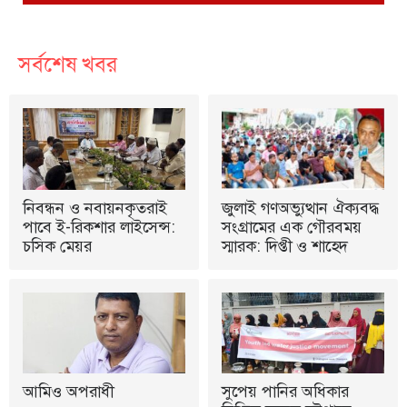
সর্বশেষ খবর
নিবন্ধন ও নবায়নকৃতরাই
জুলাই গণঅভ্যুত্থান ঐক্যবদ্ধ
পাবে ই-রিকশার লাইসেন্স:
সংগ্রামের এক গৌরবময়
চসিক মেয়র
স্মারক: দিপ্তী ও শাহেদ
আমিও অপরাধী
সুপেয় পানির অধিকার