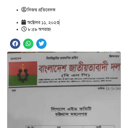
নিজস্ব প্রতিবেদক
অক্টোবর ১১, ২০২৩
৮:৫৯ অপরাহ্ণ