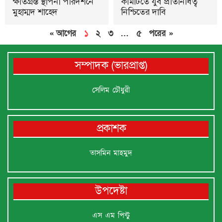
ক্ষতিগ্রস্ত স্থাপনা পরিদর্শনে
কমিটিতে যুব প্রতিনিধিত্ব
মুহাম্মদ শাহেদ
নিশ্চিতের দাবি
« আগের
১
২
৩
…
৫
পরের »
সম্পাদক (ভারপ্রাপ্ত)
সেলিম চৌধুরী
প্রকাশক
তাসমিন মাহমুদ
উপদেষ্টা
এস এম পিন্টু