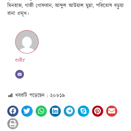
মিনহাজ, গাজী গোফরান, আব্দুল আউয়াল মুন্না, পরিতোষ বড়ুয়া
রানা প্রমূখ।
edtr
খবরটি পড়েছেন : ২০
৮১৯