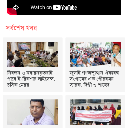
সর্বশেষ খবর
নিবন্ধন ও নবায়নকৃতরাই
জুলাই গণঅভ্যুত্থান ঐক্যবদ্ধ
পাবে ই-রিকশার লাইসেন্স:
সংগ্রামের এক গৌরবময়
চসিক মেয়র
স্মারক: দিপ্তী ও শাহেদ