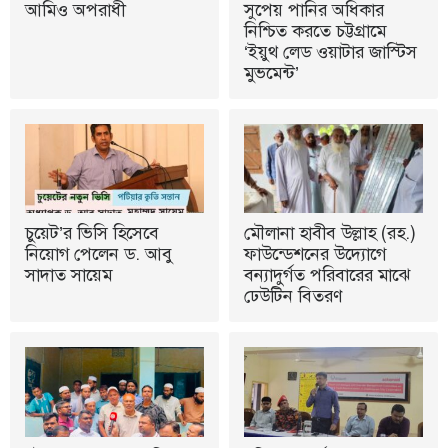
আমিও অপরাধী
সুপেয় পানির অধিকার
নিশ্চিত করতে চট্টগ্রামে
‘ইয়ুথ লেড ওয়াটার জাস্টিস
মুভমেন্ট’
চুয়েট’র ভিসি হিসেবে
মৌলানা হাবীব উল্লাহ (রহ.)
নিয়োগ পেলেন ড. আবু
ফাউন্ডেশনের উদ্যোগে
সাদাত সায়েম
বন্যাদুর্গত পরিবারের মাঝে
ঢেউটিন বিতরণ