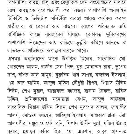
সিগন্যালিং ব্যবস্থা চালু এবং বৈদ্যুতিক ট্রেন সংযোজনের মাধ্যমে
রেল ব্যবস্থাকে যুগোপযোগী করা সম্ভব। পাশাপাশি অনলাইন
টিকিটিং ও ডিজিটাল মনিটরিং ব্যবস্থা আরও কার্যকর করলে
যাত্রীসেবা ও রেলের আয় বাড়বে। রেলের পরিত্যাক্ত জমি
বাণিজ্যিক কাজে ব্যবহারের মাধ্যমে বেকারত্ব দুরিকরণের
পাশাপাশি নিজেদের আয় বাড়িয়ে ভূর্তুকি কমিয়ে আনতে বা
লাভজনক প্রতিষ্ঠানে রূপান্তর করতে পারে।
এসময় অন্যান্যদের মাঝে উপস্থিত ছিলেন, সাংবাদিক মো.
খোরশেদ আলম, রাজীব সেন প্রিন্স, নুর মোহাম্মদ রানা, ভুপেন
দাশ, বশির আল মামুন, নুরুদ্দিন খান সাগর, নজরুল ইসলাম,
এম আর আমিন, আব্দুল মতিন চৌধুরী রিপন, গিয়াস উদ্দিন
লিটন, শেখ মুরাদ, আরাফাত কাদের, হাসান সৈকত, রাকিব
উদ্দিন, শ্রমিকদলের মনোয়ারা বেগম, আব্দুল আউয়াল,
সাংবাদিক গিয়াস উদ্দিন লিটন, শেখ মুরশেদ আলম, জাহাঙ্গীর
আলম, মোস্তফা জাহেদ, জাহিদুল ইসলাম, মাজহার রানা, মো.
আলমগীর, মঞ্জুর মোর্শেদ রনি, মিলাদ উদ্দীন মুন্না, মজিব উল্লাহ
তুষার, হুমায়ুন কবির হিরু, মো. এরশাদ, আবুল হাসনাত