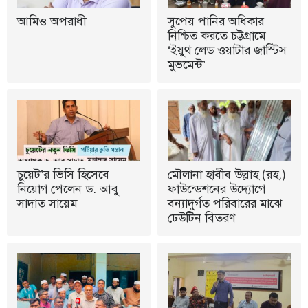
আমিও অপরাধী
সুপেয় পানির অধিকার
নিশ্চিত করতে চট্টগ্রামে
‘ইয়ুথ লেড ওয়াটার জাস্টিস
মুভমেন্ট’
চুয়েট’র ভিসি হিসেবে
মৌলানা হাবীব উল্লাহ (রহ.)
নিয়োগ পেলেন ড. আবু
ফাউন্ডেশনের উদ্যোগে
সাদাত সায়েম
বন্যাদুর্গত পরিবারের মাঝে
ঢেউটিন বিতরণ