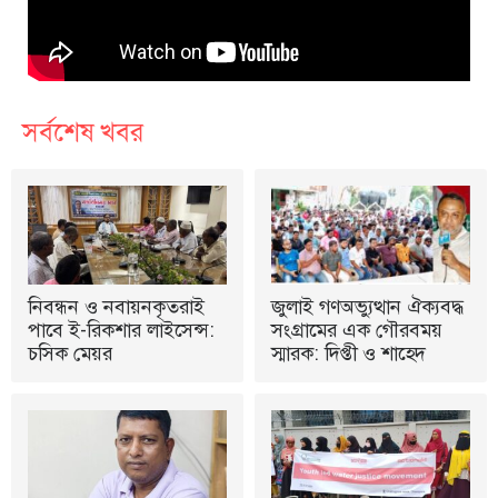
সর্বশেষ খবর
নিবন্ধন ও নবায়নকৃতরাই
জুলাই গণঅভ্যুত্থান ঐক্যবদ্ধ
পাবে ই-রিকশার লাইসেন্স:
সংগ্রামের এক গৌরবময়
চসিক মেয়র
স্মারক: দিপ্তী ও শাহেদ