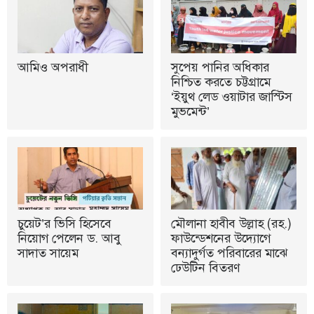
আমিও অপরাধী
সুপেয় পানির অধিকার
নিশ্চিত করতে চট্টগ্রামে
‘ইয়ুথ লেড ওয়াটার জাস্টিস
মুভমেন্ট’
চুয়েট’র ভিসি হিসেবে
মৌলানা হাবীব উল্লাহ (রহ.)
নিয়োগ পেলেন ড. আবু
ফাউন্ডেশনের উদ্যোগে
সাদাত সায়েম
বন্যাদুর্গত পরিবারের মাঝে
ঢেউটিন বিতরণ