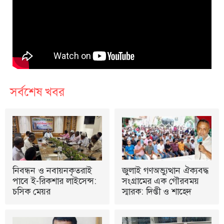
সর্বশেষ খবর
নিবন্ধন ও নবায়নকৃতরাই
জুলাই গণঅভ্যুত্থান ঐক্যবদ্ধ
পাবে ই-রিকশার লাইসেন্স:
সংগ্রামের এক গৌরবময়
চসিক মেয়র
স্মারক: দিপ্তী ও শাহেদ