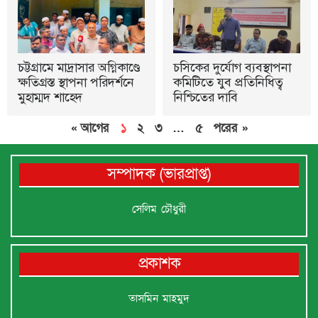
চট্টগ্রামে মাদ্রাসার অগ্নিকাণ্ডে
চসিকের দুর্যোগ ব্যবস্থাপনা
ক্ষতিগ্রস্ত স্থাপনা পরিদর্শনে
কমিটিতে যুব প্রতিনিধিত্ব
মুহাম্মদ শাহেদ
নিশ্চিতের দাবি
« আগের
১
২
৩
…
৫
পরের »
সম্পাদক (ভারপ্রাপ্ত)
সেলিম চৌধুরী
প্রকাশক
তাসমিন মাহমুদ