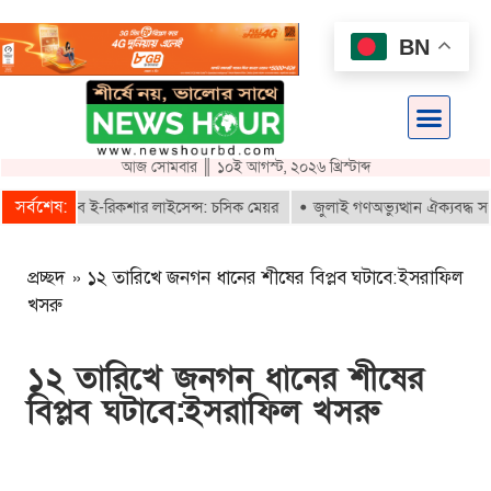
BN
আজ সোমবার ║ ১০ই আগস্ট, ২০২৬ খ্রিস্টাব্দ
সর্বশেষ:
রাই পাবে ই-রিকশার লাইসেন্স: চসিক মেয়র
জুলাই গণঅভ্যুত্থান ঐক্যবদ্ধ সংগ্র
প্রচ্ছদ
»
১২ তারিখে জনগন ধানের শীষের বিপ্লব ঘটাবে:ইসরাফিল
খসরু
১২ তারিখে জনগন ধানের শীষের
বিপ্লব ঘটাবে:ইসরাফিল খসরু