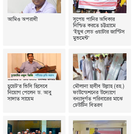
আমিও অপরাধী
সুপেয় পানির অধিকার
নিশ্চিত করতে চট্টগ্রামে
‘ইয়ুথ লেড ওয়াটার জাস্টিস
মুভমেন্ট’
চুয়েট’র ভিসি হিসেবে
মৌলানা হাবীব উল্লাহ (রহ.)
নিয়োগ পেলেন ড. আবু
ফাউন্ডেশনের উদ্যোগে
সাদাত সায়েম
বন্যাদুর্গত পরিবারের মাঝে
ঢেউটিন বিতরণ