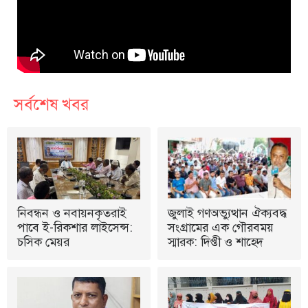
সর্বশেষ খবর
নিবন্ধন ও নবায়নকৃতরাই
জুলাই গণঅভ্যুত্থান ঐক্যবদ্ধ
পাবে ই-রিকশার লাইসেন্স:
সংগ্রামের এক গৌরবময়
চসিক মেয়র
স্মারক: দিপ্তী ও শাহেদ