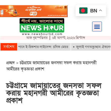
BN
আজ বৃহস্পতিবার ║ ৬ই আগস্ট, ২০২৬ খ্রিস্টাব্দ
সর্বশেষ:
কৃতরাই পাবে ই-রিকশার লাইসেন্স: চসিক মেয়র
জুলাই গণঅভ্যুত্থান ঐক্যবদ্ধ সং
প্রচ্ছদ
»
চট্টগ্রামে জামায়াতের জনসভা সফল করায় মহানগরী
আমীরের কৃতজ্ঞতা প্রকাশ
চট্টগ্রামে জামায়াতের জনসভা সফল
করায় মহানগরী আমীরের কৃতজ্ঞতা
প্রকাশ