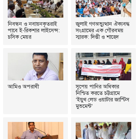
নিবন্ধন ও নবায়নকৃতরাই
জুলাই গণঅভ্যুত্থান ঐক্যবদ্ধ
পাবে ই-রিকশার লাইসেন্স:
সংগ্রামের এক গৌরবময়
চসিক মেয়র
স্মারক: দিপ্তী ও শাহেদ
আমিও অপরাধী
সুপেয় পানির অধিকার
নিশ্চিত করতে চট্টগ্রামে
‘ইয়ুথ লেড ওয়াটার জাস্টিস
মুভমেন্ট’