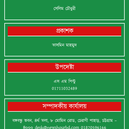
সেলিম চৌধুরী
প্রকাশক
তাসমিন মাহমুদ
উপদেষ্টা
এস এম পিন্টু
01711032489
সম্পাদকীয় কার্যালয়
বঙ্গবন্ধু ভবন, ৪র্থ তলা, ৮ মোমিন রোড, চেরাগী পাহাড়, চট্টগ্রাম –
৪০০০
desk@newshourbd.com
01870596166