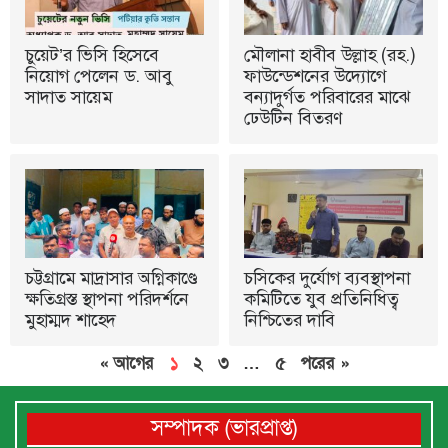
চুয়েট’র ভিসি হিসেবে
মৌলানা হাবীব উল্লাহ (রহ.)
নিয়োগ পেলেন ড. আবু
ফাউন্ডেশনের উদ্যোগে
সাদাত সায়েম
বন্যাদুর্গত পরিবারের মাঝে
ঢেউটিন বিতরণ
চট্টগ্রামে মাদ্রাসার অগ্নিকাণ্ডে
চসিকের দুর্যোগ ব্যবস্থাপনা
ক্ষতিগ্রস্ত স্থাপনা পরিদর্শনে
কমিটিতে যুব প্রতিনিধিত্ব
মুহাম্মদ শাহেদ
নিশ্চিতের দাবি
« আগের
১
২
৩
…
৫
পরের »
সম্পাদক (ভারপ্রাপ্ত)