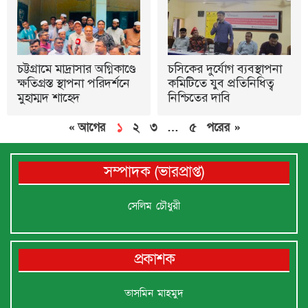
চট্টগ্রামে মাদ্রাসার অগ্নিকাণ্ডে
চসিকের দুর্যোগ ব্যবস্থাপনা
ক্ষতিগ্রস্ত স্থাপনা পরিদর্শনে
কমিটিতে যুব প্রতিনিধিত্ব
মুহাম্মদ শাহেদ
নিশ্চিতের দাবি
« আগের
১
২
৩
…
৫
পরের »
সম্পাদক (ভারপ্রাপ্ত)
সেলিম চৌধুরী
প্রকাশক
তাসমিন মাহমুদ