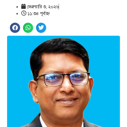
ফেব্রুয়ারি ৩, ২০২৬
১১:৩৪ পূর্বাহ্ণ