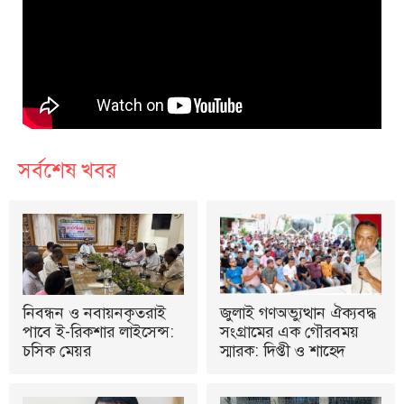
সর্বশেষ খবর
নিবন্ধন ও নবায়নকৃতরাই
জুলাই গণঅভ্যুত্থান ঐক্যবদ্ধ
পাবে ই-রিকশার লাইসেন্স:
সংগ্রামের এক গৌরবময়
চসিক মেয়র
স্মারক: দিপ্তী ও শাহেদ