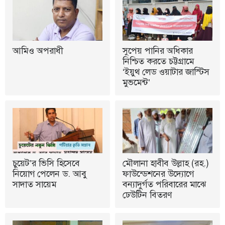
আমিও অপরাধী
সুপেয় পানির অধিকার
নিশ্চিত করতে চট্টগ্রামে
‘ইয়ুথ লেড ওয়াটার জাস্টিস
মুভমেন্ট’
চুয়েট’র ভিসি হিসেবে
মৌলানা হাবীব উল্লাহ (রহ.)
নিয়োগ পেলেন ড. আবু
ফাউন্ডেশনের উদ্যোগে
সাদাত সায়েম
বন্যাদুর্গত পরিবারের মাঝে
ঢেউটিন বিতরণ