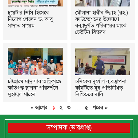
চুয়েট’র ভিসি হিসেবে
মৌলানা হাবীব উল্লাহ (রহ.)
নিয়োগ পেলেন ড. আবু
ফাউন্ডেশনের উদ্যোগে
সাদাত সায়েম
বন্যাদুর্গত পরিবারের মাঝে
ঢেউটিন বিতরণ
চট্টগ্রামে মাদ্রাসার অগ্নিকাণ্ডে
চসিকের দুর্যোগ ব্যবস্থাপনা
ক্ষতিগ্রস্ত স্থাপনা পরিদর্শনে
কমিটিতে যুব প্রতিনিধিত্ব
মুহাম্মদ শাহেদ
নিশ্চিতের দাবি
« আগের
১
২
৩
…
৫
পরের »
সম্পাদক (ভারপ্রাপ্ত)