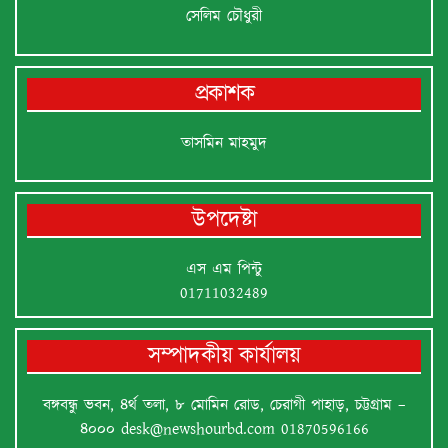
সেলিম চৌধুরী
প্রকাশক
তাসমিন মাহমুদ
উপদেষ্টা
এস এম পিন্টু
01711032489
সম্পাদকীয় কার্যালয়
বঙ্গবন্ধু ভবন, ৪র্থ তলা, ৮ মোমিন রোড, চেরাগী পাহাড়, চট্টগ্রাম –
৪০০০
desk@newshourbd.com
01870596166