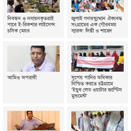
নিবন্ধন ও নবায়নকৃতরাই
জুলাই গণঅভ্যুত্থান ঐক্যবদ্ধ
পাবে ই-রিকশার লাইসেন্স:
সংগ্রামের এক গৌরবময়
চসিক মেয়র
স্মারক: দিপ্তী ও শাহেদ
আমিও অপরাধী
সুপেয় পানির অধিকার
নিশ্চিত করতে চট্টগ্রামে
‘ইয়ুথ লেড ওয়াটার জাস্টিস
মুভমেন্ট’