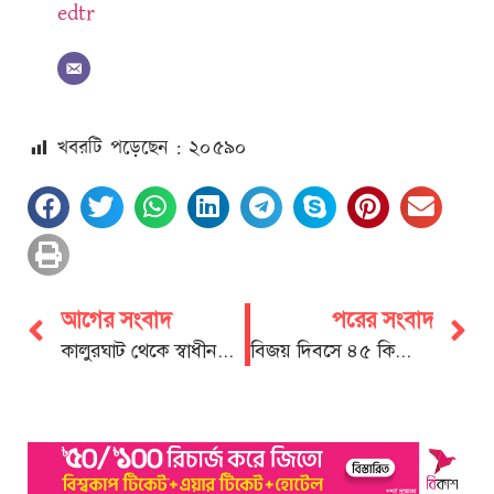
edtr
খবরটি পড়েছেন : ২০
৫৯০
আগের সংবাদ
পরের সংবাদ
কালুরঘাট থেকে স্বাধীনতার ঘোষণা : মেজর জিয়ার ডাকে জেগে ওঠে বাংলাদেশ
বিজয় দিবসে ৪৫ কিলোমিটার জুড়ে সীতাকুন্ড বিএনপির মটর শোভাযাত্রা