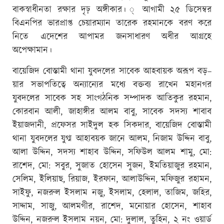
বাকস্বাধীনতা রক্ষার দৃঢ় অঙ্গীকার। ্ আগামী ২৫ ডিসেম্বর
বিএনপির ভারপ্রাপ্ত চেয়ারম্যান তারেক রহমানকে বরণ করে
নিতে এদেশের আপামর জনসাধারণ অধীর আগ্রহে
অপেক্ষামান।
বায়েজিদ বোস্তামী থানা যুবদলের সাবেক আহবায়ক অরূপ বড়–
য়ার সভাপতিত্বে অন্যান্যের মধ্যে বক্তব্য রাখেন মহানগর
যুবদলের সাবেক সহ সাংগঠনিক সম্পাদক আতিকুর রহমান,
কোরবান আলী, জাহাঙ্গীর আলম বাবু, সাবেক সদস্য শাবাব
ইয়াজদানী, প্রফেসর সাইদুল হক সিকদার, বায়েজিদ বোস্তামী
থানা যুবদলের যুগ্ম আহাবয়ক জানে আলম, নিজাম উদ্দিন বাবু,
আলা উদ্দিন, সদস্য শাহাব উদ্দিন, সফিউল আলম শামু, মো:
রাশেদ, মো: সবুর, সুজাত হোসেন সুজন, ইমতিয়াজুর রহমান,
সেলিম, ইলিয়াছ, রিয়াজ, ইরফান, আলাউদ্দিন, মফিজুর রহামন,
সাইফু, নজরুল ইসলাম নজু, ইসলাম, হেলাল, তাজিম, জহির,
সাদ্দাম, সাজু, আলমগীর, রাশেদ, মনোয়ার হোসেন, শাহাব
উদ্দিন, নজরুল ইসলাম নয়ন, মো: দুলাল, তুহিন, ২ নং ওয়ার্ড