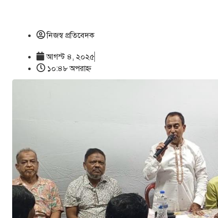
নিজস্ব প্রতিবেদক
আগস্ট ৪, ২০২৫
১০:৪৮ অপরাহ্ণ