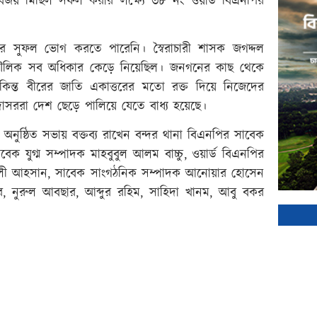
র বিজয় মিছিল সফল করার লক্ষ্যে ৩৮ নং ওয়ার্ড বিএনপির
ার সুফল ভোগ করতে পারেনি। স্বৈরাচারী শাসক জগদ্দল
মৌলিক সব অধিকার কেড়ে নিয়েছিল। জনগনের কাছ থেকে
কিন্ত বীরের জাতি একাত্তরের মতো রক্ত দিয়ে নিজেদের
সররা দেশ ছেড়ে পালিয়ে যেতে বাধ্য হয়েছে।
নুষ্ঠিত সভায় বক্তব্য রাখেন বন্দর থানা বিএনপির সাবেক
াবেক যুগ্ম সম্পাদক মাহবুবুল আলম বাচ্চু, ওয়ার্ড বিএনপির
ক আলী আহসান, সাবেক সাংগঠনিক সম্পাদক আনোয়ার হোসেন
য়ার, নুরুল আবছার, আব্দুর রহিম, সাহিদা খানম, আবু বকর