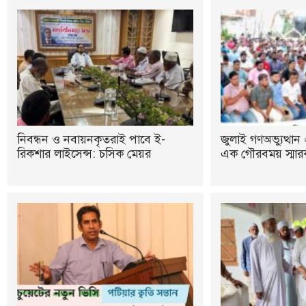
নিবন্ধন ও নবায়নকৃতরাই পাবে ই-
জুলাই গণঅভ্যুত্থান 
রিকশার লাইসেন্স: চসিক মেয়র
এক গৌরবময় স্মারক: