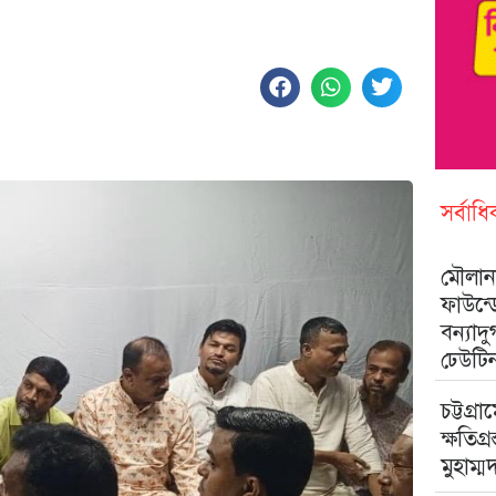
সর্বাধ
মৌলানা
ফাউন্
বন্যাদ
ঢেউটি
চট্টগ্রা
ক্ষতিগ্
মুহাম্