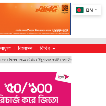
BN
লাধুলা
বিনোদন
বিবিধ
চিত করতে চট্টগ্রামে ‘ইয়ুথ লেড ওয়াটার জাস্টিস মুভমেন্ট’
চুয়েট’র ভিসি হিসেব