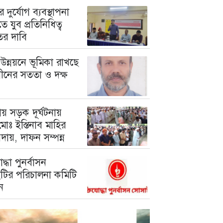
 দুর্যোগ ব্যবস্থাপনা
ে যুব প্রতিনিধিত্ব
তের দাবি
উন্নয়নে ভূমিকা রাখছে
গীনের সততা ও দক্ষ
য় সড়ক দূর্ঘটনায়
োঃ ইস্তিনাব মাহির
দায়, দাফন সম্পন্ন
োদ্ধা পুনর্বাসন
টির পরিচালনা কমিটি
ন