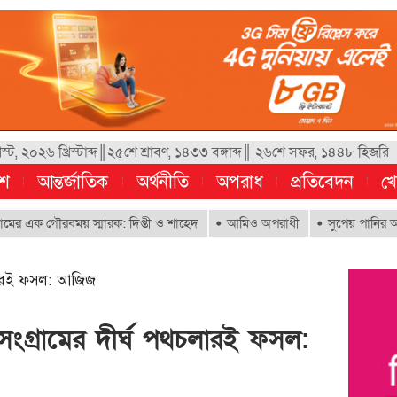
, ২০২৬ খ্রিস্টাব্দ║২৫শে শ্রাবণ, ১৪৩৩ বঙ্গাব্দ║ ২৬শে সফর, ১৪৪৮ হিজরি
েশ
আন্তর্জাতিক
অর্থনীতি
অপরাধ
প্রতিবেদন
খে
ক গৌরবময় স্মারক: দিপ্তী ও শাহেদ
আমিও অপরাধী
সুপেয় পানির অধিকার নিশ্
থচলারই ফসল: আজিজ
 সংগ্রামের দীর্ঘ পথচলারই ফসল: