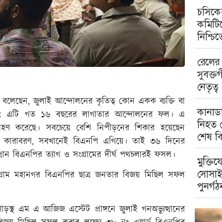
চসিকের
কমিটিত
নিশ্চি
রেলের 
সুবক্ত
নেতৃত্ব
 বলেছেন, জুলাই আন্দোলনের কৃতিত্ব কোন একক ব্যক্তি বা
কানাডা
, বরং এটি গত ১৬ বছরের লাগাতার আন্দোলনের ফল। এ
নিহত ম
শগ্রহণ করেছে। সবচেয়ে বেশি নিপীড়নের শিকার হয়েছেন
শেষ বি
মামলা, কারাবরণ, সবখানেই বিএনপি এগিয়ে। তাই ৩৬ দিনের
ান বিএনপির ত্যাগ ও সংগ্রামের দীর্ঘ পথচলারই ফসল।
মুক্তিয
সোসাই
 চট্টগ্রাম মহানগর বিএনপির ছাত্র জনতার বিজয় মিছিল সফল
পুনর্গঠ
়স্থ এম এ আজিজ এস্টেট প্রাঙ্গনে জুলাই গনঅভ্যুত্থানের