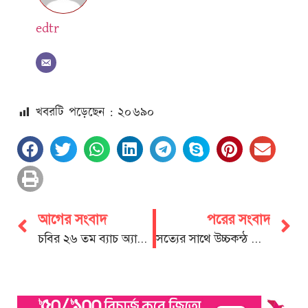
edtr
খবরটি পড়েছেন : ২০
৬৯০
আগের সংবাদ
পরের সংবাদ
চবির ২৬ তম ব্যাচ অ্যালামনাই অ্যাসোসিয়েশনের নেতৃত্বে মোফাচ্ছেল- রোকনুজ্জামান
সত্যের সাথে উচ্চকন্ঠ ধারণে মেধাবীদের বিকল্প নেই : আসলাম চৌধুরী