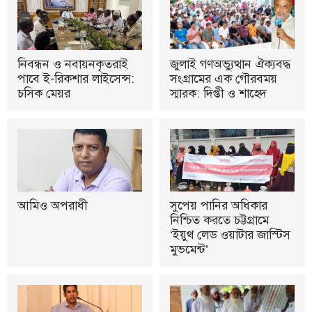
নিবন্ধন ও নবায়নকৃতরাই
জুলাই গণঅভ্যুত্থান ঐক্যবদ্ধ
পাবে ই-রিকশার লাইসেন্স:
সংগ্রামের এক গৌরবময়
চসিক মেয়র
স্মারক: দিপ্তী ও শাহেদ
আমিও অপরাধী
সুপেয় পানির অধিকার
নিশ্চিত করতে চট্টগ্রামে
‘ইয়ুথ লেড ওয়াটার জাস্টিস
মুভমেন্ট’