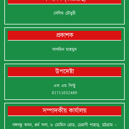
সেলিম চৌধুরী
প্রকাশক
তাসমিন মাহমুদ
উপদেষ্টা
এস এম পিন্টু
01711032489
সম্পাদকীয় কার্যালয়
বঙ্গবন্ধু ভবন, ৪র্থ তলা, ৮ মোমিন রোড, চেরাগী পাহাড়, চট্টগ্রাম –