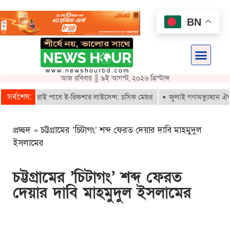
BN
আজ রবিবার ║ ৯ই আগস্ট, ২০২৬ খ্রিস্টাব্দ
সর্বশেষ:
ায়নকৃতরাই পাবে ই-রিকশার লাইসেন্স: চসিক মেয়র
জুলাই গণঅভ্যুত্থান ঐক্যবদ্ধ
প্রচ্ছদ
»
চট্টগ্রামের ’চিটাগং’ শব্দ ফেরত দেয়ার দাবি মাহমুদুল
ইসলামের
চট্টগ্রামের ’চিটাগং’ শব্দ ফেরত
দেয়ার দাবি মাহমুদুল ইসলামের