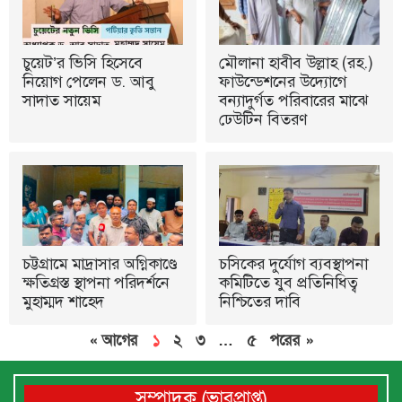
চুয়েট’র ভিসি হিসেবে
মৌলানা হাবীব উল্লাহ (রহ.)
নিয়োগ পেলেন ড. আবু
ফাউন্ডেশনের উদ্যোগে
সাদাত সায়েম
বন্যাদুর্গত পরিবারের মাঝে
ঢেউটিন বিতরণ
চট্টগ্রামে মাদ্রাসার অগ্নিকাণ্ডে
চসিকের দুর্যোগ ব্যবস্থাপনা
ক্ষতিগ্রস্ত স্থাপনা পরিদর্শনে
কমিটিতে যুব প্রতিনিধিত্ব
মুহাম্মদ শাহেদ
নিশ্চিতের দাবি
« আগের
১
২
৩
…
৫
পরের »
সম্পাদক (ভারপ্রাপ্ত)