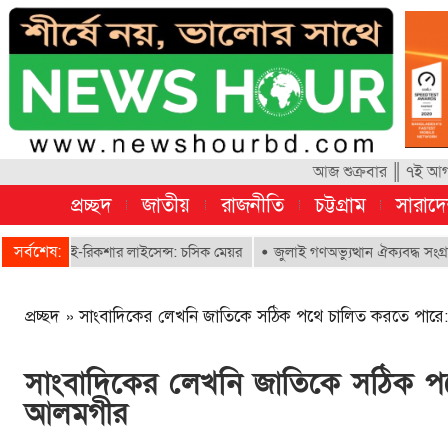
আজ শুক্রবার ║ ৭ই আগস
প্রচ্ছদ
জাতীয়
রাজনীতি
চট্টগ্রাম
সারাদ
সর্বশেষ:
ে ই-রিকশার লাইসেন্স: চসিক মেয়র
জুলাই গণঅভ্যুত্থান ঐক্যবদ্ধ সংগ্রামের এক 
প্রচ্ছদ
»
সাংবাদিকের লেখনি জাতিকে সঠিক পথে চালিত করতে পার
সাংবাদিকের লেখনি জাতিকে সঠিক প
আলমগীর