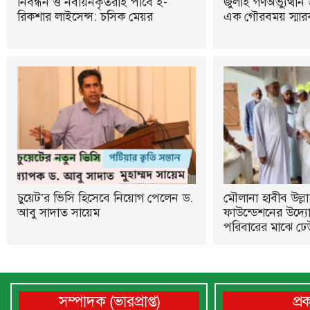
নিবন্ধন ও নবায়নকৃতরাই পাবে ই-
জুলাই গণঅভ্যুত্থান 
রিকশার লাইসেন্স: চসিক মেয়র
এক গৌরবময় স্মারক:
চুয়েট’র ভিসি হিসেবে নিয়োগ পেলেন ড.
মৌলানা হাবীব উল্লা
আবু সাদাত সায়েম
ফাউন্ডেশনের উদ্যোগ
পরিবারের মাঝে ঢে
সম্পাদক (ভারপ্রাপ্ত)
প্