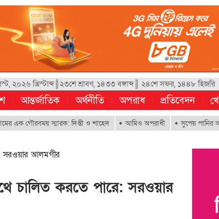
্ট, ২০২৬ খ্রিস্টাব্দ║২৩শে শ্রাবণ, ১৪৩৩ বঙ্গাব্দ║ ২৪শে সফর, ১৪৪৮ হিজরি
েশ
আন্তর্জাতিক
অর্থনীতি
অপরাধ
প্রতিবেদন
খে
গৌরবময় স্মারক: দিপ্তী ও শাহেদ
আমিও অপরাধী
সুপেয় পানির অধিকার নিশ্চ
ে: সরওয়ার আলমগীর
থে চালিত করতে পারে: সরওয়ার