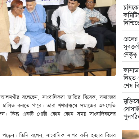
চসিকের
কমিটিত
নিশ্চি
রেলের 
সুবক্ত
নেতৃত্ব
কানাডা
নিহত ম
শেষ বি
য়ার আলমগীর বলেছেন, সাংবাদিকরা জাতির বিবেক, সমাজের
মুক্তিয
থে চালিত করতে পারে। তারা গণমাধ্যমে সমাজের অসংগতি
সোসাই
দেন। কিন্তু একটি গোষ্ঠী কোন কোন সময় সাংবাদিকদের
পুনর্গঠ
য়ে পড়েন। তিনি বলেন, সাংবাদিক সাগর রুনি হত্যার বিচার