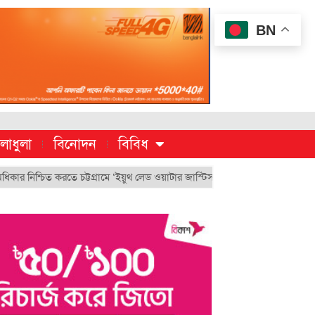
BN
লাধুলা
বিনোদন
বিবিধ
িত করতে চট্টগ্রামে ‘ইয়ুথ লেড ওয়াটার জাস্টিস মুভমেন্ট’
চুয়েট’র ভিসি হিসেবে