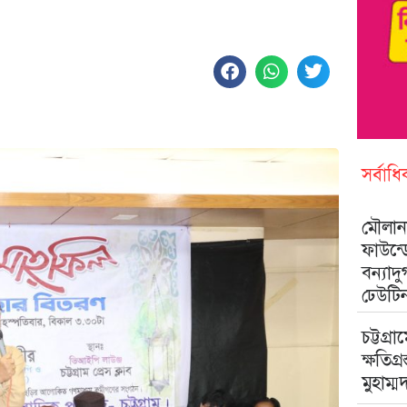
সর্বাধ
মৌলানা
ফাউন্
বন্যাদ
ঢেউটি
চট্টগ্রা
ক্ষতিগ্
মুহাম্