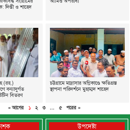
ঐক্যবদ্ধ সংগ্রামের
আমিও অপরাধী
 দিপ্তী ও শাহেদ
হ (রহ.)
চট্টগ্রামে মাদ্রাসার অগ্নিকাণ্ডে ক্ষতিগ্রস্ত
ে বন্যাদুর্গত
স্থাপনা পরিদর্শনে মুহাম্মদ শাহেদ
উটিন বিতরণ
« আগের
১
২
৩
…
৫
পরের »
রকাশক
উপদেষ্টা