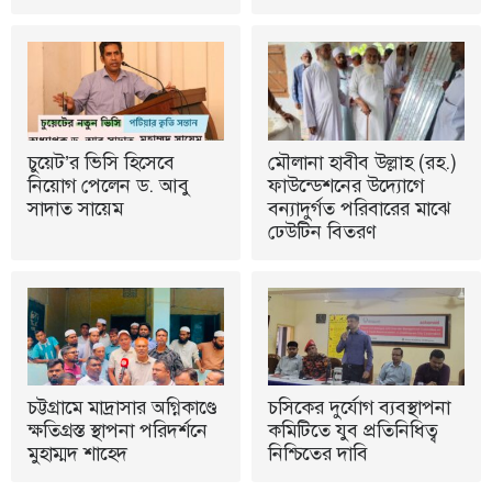
চুয়েট’র ভিসি হিসেবে
মৌলানা হাবীব উল্লাহ (রহ.)
নিয়োগ পেলেন ড. আবু
ফাউন্ডেশনের উদ্যোগে
সাদাত সায়েম
বন্যাদুর্গত পরিবারের মাঝে
ঢেউটিন বিতরণ
চট্টগ্রামে মাদ্রাসার অগ্নিকাণ্ডে
চসিকের দুর্যোগ ব্যবস্থাপনা
ক্ষতিগ্রস্ত স্থাপনা পরিদর্শনে
কমিটিতে যুব প্রতিনিধিত্ব
মুহাম্মদ শাহেদ
নিশ্চিতের দাবি