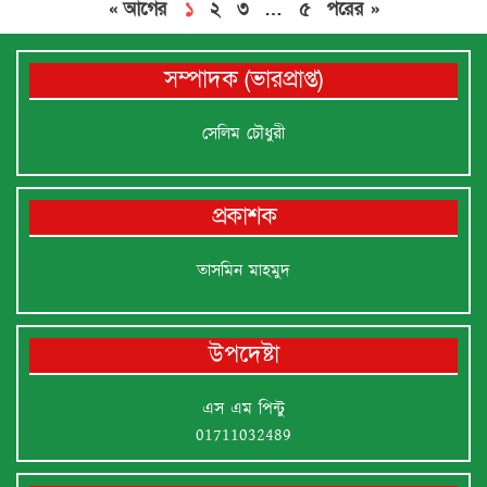
« আগের
১
২
৩
…
৫
পরের »
সম্পাদক (ভারপ্রাপ্ত)
সেলিম চৌধুরী
প্রকাশক
তাসমিন মাহমুদ
উপদেষ্টা
এস এম পিন্টু
01711032489