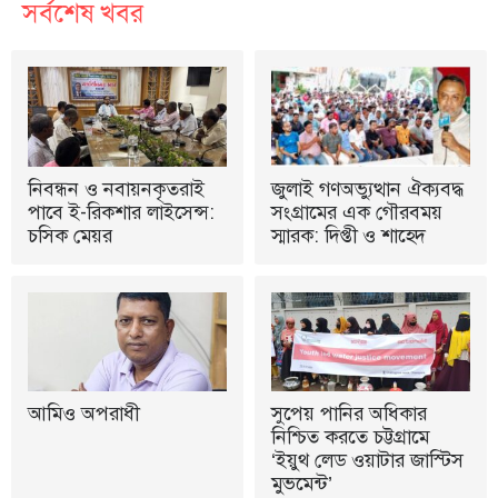
সর্বশেষ খবর
নিবন্ধন ও নবায়নকৃতরাই
জুলাই গণঅভ্যুত্থান ঐক্যবদ্ধ
পাবে ই-রিকশার লাইসেন্স:
সংগ্রামের এক গৌরবময়
চসিক মেয়র
স্মারক: দিপ্তী ও শাহেদ
আমিও অপরাধী
সুপেয় পানির অধিকার
নিশ্চিত করতে চট্টগ্রামে
‘ইয়ুথ লেড ওয়াটার জাস্টিস
মুভমেন্ট’