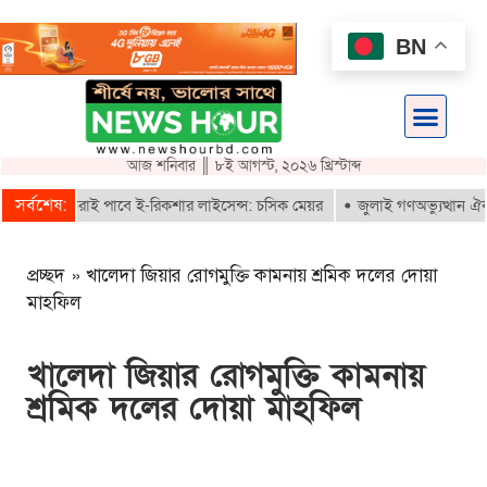
BN
আজ শনিবার ║ ৮ই আগস্ট, ২০২৬ খ্রিস্টাব্দ
সর্বশেষ:
বায়নকৃতরাই পাবে ই-রিকশার লাইসেন্স: চসিক মেয়র
জুলাই গণঅভ্যুত্থান ঐক্যবদ্
প্রচ্ছদ
»
খালেদা জিয়ার রোগমুক্তি কামনায় শ্রমিক দলের দোয়া
মাহফিল
খালেদা জিয়ার রোগমুক্তি কামনায়
শ্রমিক দলের দোয়া মাহফিল