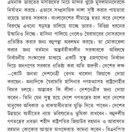
এমনকি ভারতের মসজিদের নিচে মন্দির খুঁজে মুসলমানদেরকে
নির্যাতন করছে। এভাবে সম্প্রদায়িক দাঙ্গা সৃষ্টি করার পায়তারা
রয়েছে ভারত সরকার। বাংলাদেশের সীমান্তে হত্যা করে দেশের
বিরুদ্ধে এখনো ষড়যন্ত্র চালিয়ে যাচ্ছে ভারত। বিভিন্ন ধরনের
উস্কানিও দিচ্ছে। হাসিনা পালিয়ে গেলেও স্বৈরাচারের দোসরদের
প্রতিষ্ঠিত করার জন্য বহুপন্থা অবলম্বন করছে। তা মোকাবেলা
করার জন্য বর্তমান অন্তর্বতীকালীন সরকারকে অবিলম্বে
নির্বাচনীয় সংস্কারের মাধ্যমে একটি সুস্থ গ্রহণযোগ্য নির্বাচন
দিয়ে জনগণের সরকার প্রতিষ্ঠা করা অতি জরুরী। দেশের লক্ষ
—কোটি জনতা দেশনেত্রী বেগম খালেদা জিয়াকে দোয়া
করছেন। অন্যদিকে স্বৈরাচারি হাসিনার গণহত্যাসহ রাষ্ট্রদোহীর
বিচার চলছে। আল্লাহর কি লীলা। দেশনেত্রীর জন্য দোয়া
করেন। তিনি যেন সুস্থ হয়ে দেশে গণতন্ত্রের হাল ধরে দেশের
মানুষের অধিকার ও বাকস্বাধীনতার মুক্তি দিতে পারেন। দেশের
উন্নয়নে অতীতের ন্যায় ভবিষ্যতেও ভূমিকা রাখবেন। বহুদলীয়
গণতন্ত্রের প্রবক্তা শহীদ রাষ্ট্রপতির জিয়াউর রহমান ও আরাফাত
রহমান কোকোর আত্মার মাগফেরাত কামনা করেন। বিএনপি’র