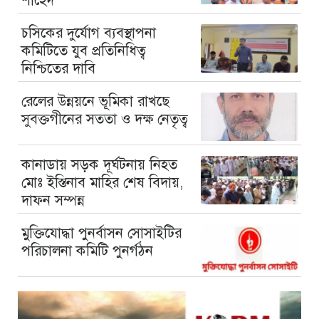
শাহেদ
চসিকের দুর্যোগ ব্যবস্থাপনা
কমিটিতে যুব প্রতিনিধিত্ব
নিশ্চিতের দাবি
রেলের উন্নয়নে ভূমিকা রাখছে
সুবক্তগীনের সততা ও দক্ষ নেতৃত্ব
কানাডায় সড়ক দূর্ঘটনায় নিহত
মোঃ ইস্তিনাব মাহির শেষ বিদায়,
দাফন সম্পন্ন
মুক্তিযোদ্ধা পুনর্বাসন সোসাইটির
পরিচালনা কমিটি পুনর্গঠন