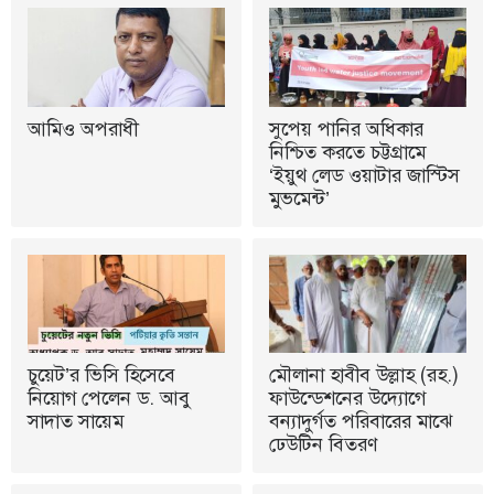
আমিও অপরাধী
সুপেয় পানির অধিকার
নিশ্চিত করতে চট্টগ্রামে
‘ইয়ুথ লেড ওয়াটার জাস্টিস
মুভমেন্ট’
চুয়েট’র ভিসি হিসেবে
মৌলানা হাবীব উল্লাহ (রহ.)
নিয়োগ পেলেন ড. আবু
ফাউন্ডেশনের উদ্যোগে
সাদাত সায়েম
বন্যাদুর্গত পরিবারের মাঝে
ঢেউটিন বিতরণ