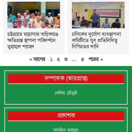
চট্টগ্রামে মাদ্রাসার অগ্নিকাণ্ডে
চসিকের দুর্যোগ ব্যবস্থাপনা
ক্ষতিগ্রস্ত স্থাপনা পরিদর্শনে
কমিটিতে যুব প্রতিনিধিত্ব
মুহাম্মদ শাহেদ
নিশ্চিতের দাবি
« আগের
১
২
৩
…
৫
পরের »
সম্পাদক (ভারপ্রাপ্ত)
সেলিম চৌধুরী
প্রকাশক
তাসমিন মাহমুদ