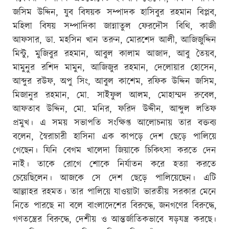
জসিম উদ্দিন, যুব বিষয়ক সম্পাদক হাসিবুর রহমান বিপ্লব,
মহিলা বিষয় সম্পাদিকা জান্নাতুল ফেরদৌস বিথি, কাজী
আফসার, ডা. মহসিন খান তরুন, মোরশেদ আলী, আজিজুদ্দিন
মিন্টু, মুজিবুর রহমান, আবুল কালাম আজাদ, আবু তৈয়ব,
মামুনুর রশিদ মামুন, আজিজুর রহমান, দেলোয়ার হোসেন,
আব্দুর রউফ, অপু সিং, আবুল কাশেম, রফিক উদ্দিন জসিম,
মিজানুর রহমান, মো. সাইফুল আলম, মোহাম্মদ রুবেল,
আফতাব উদ্দিন, মো. মনির, ফরিদ উদ্দীন, আব্দুল লতিফ
প্রমুখ। এ সময় সভাপতি সংক্ষিপ্ত আলোচনায় তার বক্তব্য
বলেন, স্বৈরাচারী হাসিনা এক কাপড়ে দেশ ছেড়ে পালিয়ে
গেছেন। যিনি বেগম খালেদা জিয়াকে চিকিৎসা করতে দেন
নাই। তাকে রোগে শোকে নির্যাতন করে হত্যা করতে
চেয়েছিলেন। আজকে সে দেশ ছেড়ে পালিয়েছেন। এটি
আল্লাহর রহমত। তার পালিয়ে যাওয়াটা ভারতীয় সরকার মেনে
নিতে পারছে না বলে বাংলাদেশের বিরুদ্ধে, জনগণের বিরুদ্ধে,
গণতন্ত্রের বিরুদ্ধে, দেশীয় ও আন্তর্জাতিকভাবে ষড়যন্ত্র করছে।