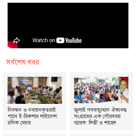
সর্বশেষ খবর
নিবন্ধন ও নবায়নকৃতরাই
জুলাই গণঅভ্যুত্থান ঐক্যবদ্ধ
পাবে ই-রিকশার লাইসেন্স:
সংগ্রামের এক গৌরবময়
চসিক মেয়র
স্মারক: দিপ্তী ও শাহেদ