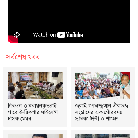
সর্বশেষ খবর
নিবন্ধন ও নবায়নকৃতরাই
জুলাই গণঅভ্যুত্থান ঐক্যবদ্ধ
পাবে ই-রিকশার লাইসেন্স:
সংগ্রামের এক গৌরবময়
চসিক মেয়র
স্মারক: দিপ্তী ও শাহেদ