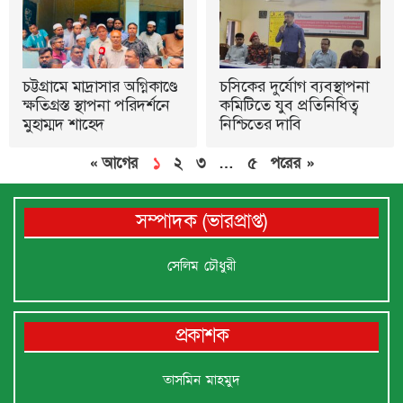
চট্টগ্রামে মাদ্রাসার অগ্নিকাণ্ডে
চসিকের দুর্যোগ ব্যবস্থাপনা
ক্ষতিগ্রস্ত স্থাপনা পরিদর্শনে
কমিটিতে যুব প্রতিনিধিত্ব
মুহাম্মদ শাহেদ
নিশ্চিতের দাবি
« আগের
১
২
৩
…
৫
পরের »
সম্পাদক (ভারপ্রাপ্ত)
সেলিম চৌধুরী
প্রকাশক
তাসমিন মাহমুদ