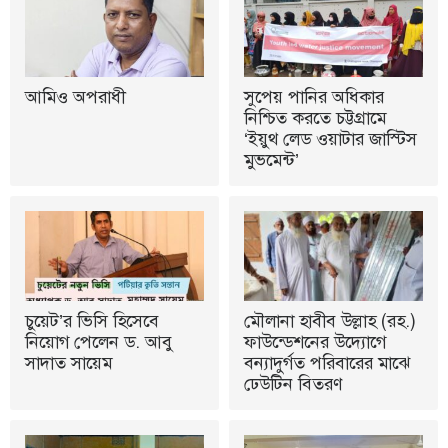
আমিও অপরাধী
সুপেয় পানির অধিকার
নিশ্চিত করতে চট্টগ্রামে
‘ইয়ুথ লেড ওয়াটার জাস্টিস
মুভমেন্ট’
চুয়েট’র ভিসি হিসেবে
মৌলানা হাবীব উল্লাহ (রহ.)
নিয়োগ পেলেন ড. আবু
ফাউন্ডেশনের উদ্যোগে
সাদাত সায়েম
বন্যাদুর্গত পরিবারের মাঝে
ঢেউটিন বিতরণ