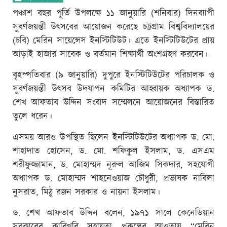
পঞ্চাশ বছর পূর্তি উপলক্ষে ১১ জানুয়ারি (শনিবার) দিনব্যাপী
সুবর্ণজয়ন্তী উৎসবের আয়োজন করেছে চট্টগ্রাম বিশ্ববিদ্যালয়ের
(চবি) মেরিন সায়েন্সেস ইনস্টিটিউট। এতে ইনস্টিটিউটের প্রায়
আড়াই হাজার সাবেক ও বর্তমান শিক্ষার্থী অংশগ্রহণ করবেন।
বৃহস্পতিবার (৯ জানুয়ারি) দুপুরে ইনস্টিটিউটের পরিচালক ও
সুবর্ণজয়ন্তী উৎসব উদযাপন কমিটির আহ্বায়ক অধ্যাপক ড.
শেখ আফতাব উদ্দিন সংবাদ সম্মেলনে আয়োজনের বিস্তারিত
তুলে ধরেন।
এসময় আরও উপস্থিত ছিলেন ইনস্টিটিউটের অধ্যাপক ড. মো.
শাহাদাত হোসেন, ড. মো. শফিকুল ইসলাম, ড. এসএম
শরীফুজ্জামান, ড. মোহাম্মদ নূরুল আজিম সিকদার, সহযোগী
অধ্যাপক ড. মোহাম্মদ শাহনেওয়াজ চৌধুরী, প্রভাষক নাবিলা
নুসরাত, মিঠু রঞ্জন সরকার ও নায়না ইসলাম।
ড. শেখ আফতাব উদ্দিন বলেন, ১৯৭১ সালে কেনেডিয়ান