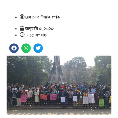
রেফায়েত উল্যাহ রুপক
জানুয়ারি ৫, ২০২৫
৮:১৫ অপরাহ্ণ