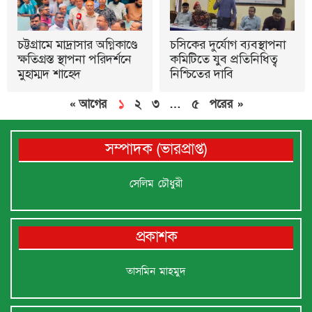
চট্টগ্রামে মাদ্রাসার অগ্নিকাণ্ডে
চসিকের দুর্যোগ ব্যবস্থাপনা
ক্ষতিগ্রস্ত স্থাপনা পরিদর্শনে
কমিটিতে যুব প্রতিনিধিত্ব
মুহাম্মদ শাহেদ
নিশ্চিতের দাবি
« আগের
১
২
৩
…
৫
পরের »
সম্পাদক (ভারপ্রাপ্ত)
সেলিম চৌধুরী
প্রকাশক
তাসমিন মাহমুদ