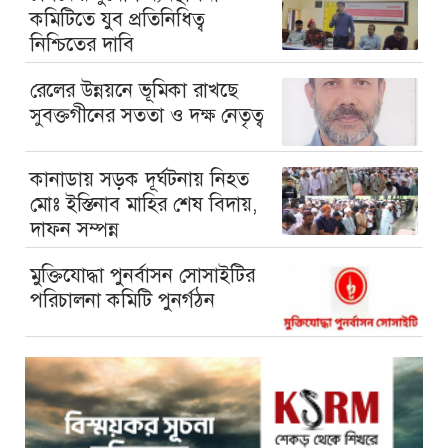
কমিটিতে যুব প্রতিনিধিত্ব
নিশ্চিতের দাবি
রেলের উন্নয়নে ভূমিকা রাখছে
সুবক্তগীনের সততা ও দক্ষ নেতৃত্ব
কানাডায় সড়ক দূর্ঘটনায় নিহত
মোঃ ইস্তিনাব মাহির শেষ বিদায়,
দাফন সম্পন্ন
মুক্তিযোদ্ধা পুনর্বাসন সোসাইটির
পরিচালনা কমিটি পুনর্গঠন