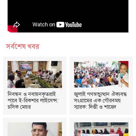
সর্বশেষ খবর
নিবন্ধন ও নবায়নকৃতরাই
জুলাই গণঅভ্যুত্থান ঐক্যবদ্ধ
পাবে ই-রিকশার লাইসেন্স:
সংগ্রামের এক গৌরবময়
চসিক মেয়র
স্মারক: দিপ্তী ও শাহেদ