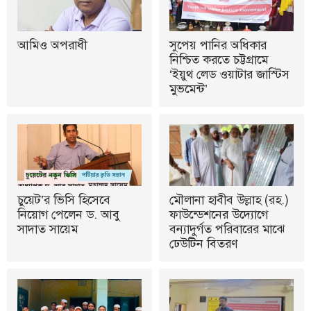
আমিও অপরাধী
সুপেয় পানির অধিকার
নিশ্চিত করতে চট্টগ্রামে
‘ইয়ুথ লেড ওয়াটার জাস্টিস
মুভমেন্ট’
চুয়েট’র ভিসি হিসেবে
মৌলানা হাবীব উল্লাহ (রহ.)
নিয়োগ পেলেন ড. আবু
ফাউন্ডেশনের উদ্যোগে
সাদাত সায়েম
বন্যাদুর্গত পরিবারের মাঝে
ঢেউটিন বিতরণ